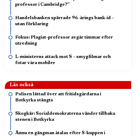
professor i Cambridge?”
Handelsbanken spärrade 96-årings bank-id –
utan förklaring
Fokus: Plagiat-professor avgår timmar efter
utredning
L-ministerns attack mot S – smygfilmar och
fotar våra mobiler
Läs också
Polisen lättad över att fritidsgårdarna i
Botkyrka stängts
Skogkär: Socialdemokraterna vänder tillbaka
stenen i Botkyrka
Ännu en gängman åtalas efter S-kuppen i