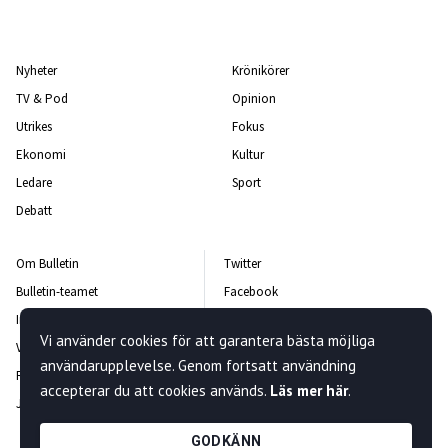
Nyheter
Krönikörer
TV & Pod
Opinion
Utrikes
Fokus
Ekonomi
Kultur
Ledare
Sport
Debatt
Om Bulletin
Twitter
Bulletin-teamet
Facebook
Integritetspolicy
Instagram
Vi använder cookies för att garantera bästa möjliga
Vanliga frågor och svar
Kontakta oss
användarupplevelse. Genom fortsatt användning
Rättelsepolicy
Nyhetsbrev
accepterar du att cookies används.
Läs mer här
.
Jobba hos oss
GODKÄNN