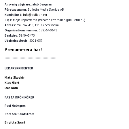
Ansvarig utgivare:
Jakob Bergman
Företagsnamn:
Bulletin Media Sverige AB
Kundtjänst:
info@bulletin.nu
Tips:
Mejla reportrarna (förnamn.efternamn@bulletin.nu)
Adress:
Mailbox 410, 111 73 Stockholm
Organisationsnummer:
559367-0671
Bankgiro:
5840–5473
Utgivningsbevis:
2021-037
Prenumerera här!
*********************************************
LEDARSKRIBENTER
Mats Skogkär
Klas Hjort
Dan Korn
FASTA KRÖNIKÖRER
Paul Holmgren
Torsten Sandström
Birgitta Sparf