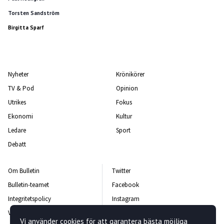
Torsten Sandström
Birgitta Sparf
Nyheter
Krönikörer
TV & Pod
Opinion
Utrikes
Fokus
Ekonomi
Kultur
Ledare
Sport
Debatt
Om Bulletin
Twitter
Bulletin-teamet
Facebook
Integritetspolicy
Instagram
Vanliga frågor och svar
Kontakta oss
Vi använder cookies för att garantera bästa möjliga