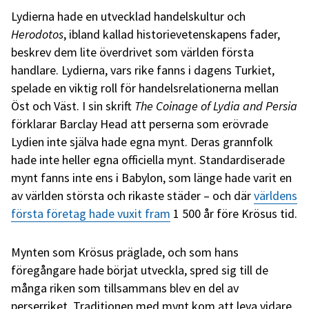
Lydierna hade en utvecklad handelskultur och
Herodotos
, ibland kallad historievetenskapens fader,
beskrev dem lite överdrivet som världen första
handlare. Lydierna, vars rike fanns i dagens Turkiet,
spelade en viktig roll för handelsrelationerna mellan
Öst och Väst. I sin skrift
The Coinage of Lydia and Persia
förklarar Barclay Head att perserna som erövrade
Lydien inte själva hade egna mynt. Deras grannfolk
hade inte heller egna officiella mynt. Standardiserade
mynt fanns inte ens i Babylon, som länge hade varit en
av världen största och rikaste städer – och där
världens
första företag hade vuxit fram
1 500 år före Krösus tid.
Mynten som Krösus präglade, och som hans
föregångare hade börjat utveckla, spred sig till de
många riken som tillsammans blev en del av
perserriket. Traditionen med mynt kom att leva vidare