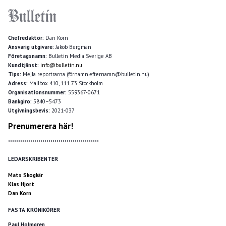
Chefredaktör:
Dan Korn
Ansvarig utgivare:
Jakob Bergman
Företagsnamn:
Bulletin Media Sverige AB
Kundtjänst:
info@bulletin.nu
Tips:
Mejla reportrarna (förnamn.efternamn@bulletin.nu)
Adress:
Mailbox 410, 111 73 Stockholm
Organisationsnummer:
559367-0671
Bankgiro:
5840–5473
Utgivningsbevis:
2021-037
Prenumerera här!
*********************************************
LEDARSKRIBENTER
Mats Skogkär
Klas Hjort
Dan Korn
FASTA KRÖNIKÖRER
Paul Holmgren