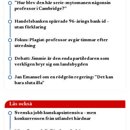
”Hur blev den här serie-mytomanen någonsin
professor i Cambridge?”
Handelsbanken spärrade 96-årings bank-id –
utan förklaring
Fokus: Plagiat-professor avgår timmar efter
utredning
Debatt: Jimmie är den enda partiledaren som
verkligen bryr sig om landsbygden
Jan Emanuel om en rödgrön regering: ”Det kan
bara sluta illa”
Läs också
Svenska jobb kunskapsintensiva – men
konkurrensen från utlandet hårdnar