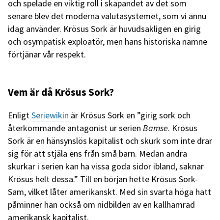
och spelade en viktig roll i skapandet av det som
senare blev det moderna valutasystemet, som vi ännu
idag använder. Krösus Sork är huvudsakligen en girig
och osympatisk exploatör, men hans historiska namne
förtjänar vår respekt.
Vem är då Krösus Sork?
Enligt
Seriewikin
är Krösus Sork en ”girig sork och
återkommande antagonist ur serien
Bamse
. Krösus
Sork är en hänsynslös kapitalist och skurk som inte drar
sig för att stjäla ens från små barn. Medan andra
skurkar i serien kan ha vissa goda sidor ibland, saknar
Krösus helt dessa.” Till en början hette Krösus Sork-
Sam, vilket låter amerikanskt. Med sin svarta höga hatt
påminner han också om nidbilden av en kallhamrad
amerikansk kapitalist.