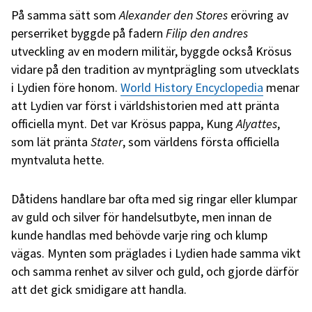
På samma sätt som
Alexander den Stores
erövring av
perserriket byggde på fadern
Filip den andres
utveckling av en modern militär, byggde också Krösus
vidare på den tradition av myntprägling som utvecklats
i Lydien före honom.
World History Encyclopedia
menar
att Lydien var först i världshistorien med att pränta
officiella mynt. Det var Krösus pappa, Kung
Alyattes
,
som lät pränta
Stater
, som världens första officiella
myntvaluta hette.
Dåtidens handlare bar ofta med sig ringar eller klumpar
av guld och silver för handelsutbyte, men innan de
kunde handlas med behövde varje ring och klump
vägas. Mynten som präglades i Lydien hade samma vikt
och samma renhet av silver och guld, och gjorde därför
att det gick smidigare att handla.