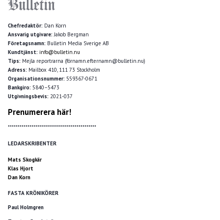
Chefredaktör:
Dan Korn
Ansvarig utgivare:
Jakob Bergman
Företagsnamn:
Bulletin Media Sverige AB
Kundtjänst:
info@bulletin.nu
Tips:
Mejla reportrarna (förnamn.efternamn@bulletin.nu)
Adress:
Mailbox 410, 111 73 Stockholm
Organisationsnummer:
559367-0671
Bankgiro:
5840–5473
Utgivningsbevis:
2021-037
Prenumerera här!
*********************************************
LEDARSKRIBENTER
Mats Skogkär
Klas Hjort
Dan Korn
FASTA KRÖNIKÖRER
Paul Holmgren