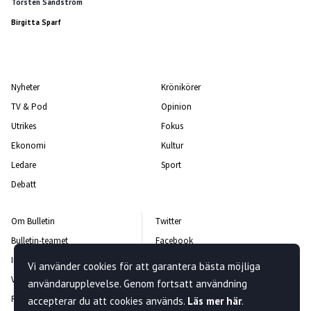
Torsten Sandström
Birgitta Sparf
Nyheter
Krönikörer
TV & Pod
Opinion
Utrikes
Fokus
Ekonomi
Kultur
Ledare
Sport
Debatt
Om Bulletin
Twitter
Bulletin-teamet
Facebook
Integritetspolicy
Instagram
Vi använder cookies för att garantera bästa möjliga
Vanliga frågor och svar
Kontakta oss
användarupplevelse. Genom fortsatt användning
Rättelsepolicy
Nyhetsbrev
accepterar du att cookies används.
Läs mer här
.