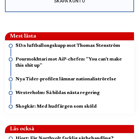
SKAPA KONTO
Mest lästa
SD:s luftballongskupp mot Thomas Stenström
Pourmokhtari mot AiP-chefen: ”You can’t make
this shit up”
Nya Tider-profilen lämnar nationaliströrelse
Westerholm: Så bildas nästa regering
Skogkär: Med hudfärgen som sköld
Läs också
Hjort: Får Northvolt facklig särbehandling?