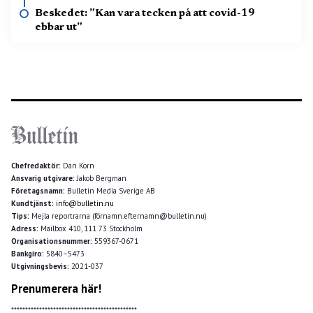
Beskedet: ”Kan vara tecken på att covid-19
ebbar ut”
Chefredaktör:
Dan Korn
Ansvarig utgivare:
Jakob Bergman
Företagsnamn:
Bulletin Media Sverige AB
Kundtjänst:
info@bulletin.nu
Tips:
Mejla reportrarna (förnamn.efternamn@bulletin.nu)
Adress:
Mailbox 410, 111 73 Stockholm
Organisationsnummer:
559367-0671
Bankgiro:
5840–5473
Utgivningsbevis:
2021-037
Prenumerera här!
*********************************************