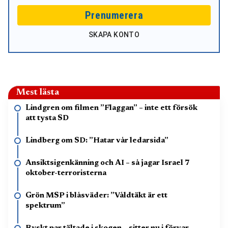
Prenumerera
SKAPA KONTO
Mest lästa
Lindgren om filmen ”Flaggan” – inte ett försök
att tysta SD
Lindberg om SD: ”Hatar vår ledarsida”
Ansiktsigenkänning och AI – så jagar Israel 7
oktober-terroristerna
Grön MSP i blåsväder: ”Våldtäkt är ett
spektrum”