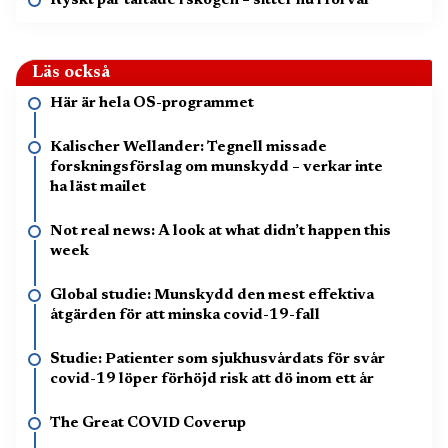
Ryskt par tältade i skogen – sitter nu i förvar
Läs också
Här är hela OS-programmet
Kalischer Wellander: Tegnell missade
forskningsförslag om munskydd – verkar inte
ha läst mailet
Not real news: A look at what didn’t happen this
week
Global studie: Munskydd den mest effektiva
åtgärden för att minska covid-19-fall
Studie: Patienter som sjukhusvårdats för svår
covid-19 löper förhöjd risk att dö inom ett år
The Great COVID Coverup