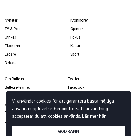
Nyheter
Krönikörer
TV & Pod
Opinion
Utrikes
Fokus
Ekonomi
Kultur
Ledare
Sport
Debatt
Om Bulletin
Twitter
Bulletin-teamet
Facebook
Integritetspolicy
Instagram
Vi använder cookies för att garantera bästa möjliga
Vanliga frågor och svar
Kontakta oss
användarupplevelse. Genom fortsatt användning
Rättelsepolicy
Nyhetsbrev
accepterar du att cookies används.
Läs mer här
.
Jobba hos oss
GODKÄNN