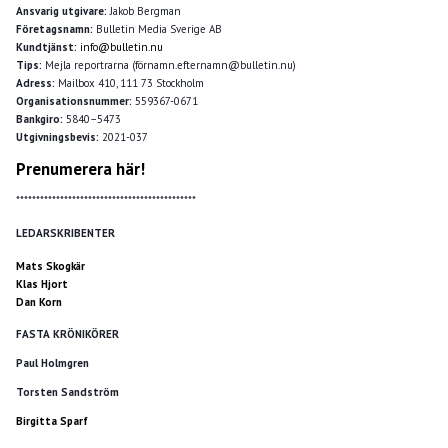
Ansvarig utgivare:
Jakob Bergman
Företagsnamn:
Bulletin Media Sverige AB
Kundtjänst:
info@bulletin.nu
Tips:
Mejla reportrarna (förnamn.efternamn@bulletin.nu)
Adress:
Mailbox 410, 111 73 Stockholm
Organisationsnummer:
559367-0671
Bankgiro:
5840–5473
Utgivningsbevis:
2021-037
Prenumerera här!
*********************************************
LEDARSKRIBENTER
Mats Skogkär
Klas Hjort
Dan Korn
FASTA KRÖNIKÖRER
Paul Holmgren
Torsten Sandström
Birgitta Sparf