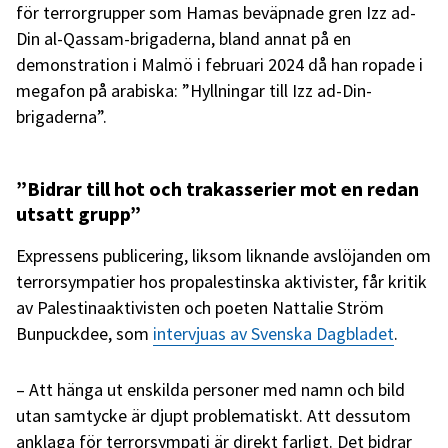
för terrorgrupper som Hamas beväpnade gren Izz ad-
Din al-Qassam-brigaderna, bland annat på en
demonstration i Malmö i februari 2024 då han ropade i
megafon på arabiska: ”Hyllningar till Izz ad-Din-
brigaderna”.
”Bidrar till hot och trakasserier mot en redan
utsatt grupp”
Expressens publicering, liksom liknande avslöjanden om
terrorsympatier hos propalestinska aktivister, får kritik
av Palestinaaktivisten och poeten Nattalie Ström
Bunpuckdee, som
intervjuas av Svenska Dagbladet
.
– Att hänga ut enskilda personer med namn och bild
utan samtycke är djupt problematiskt. Att dessutom
anklaga för terrorsympati är direkt farligt. Det bidrar