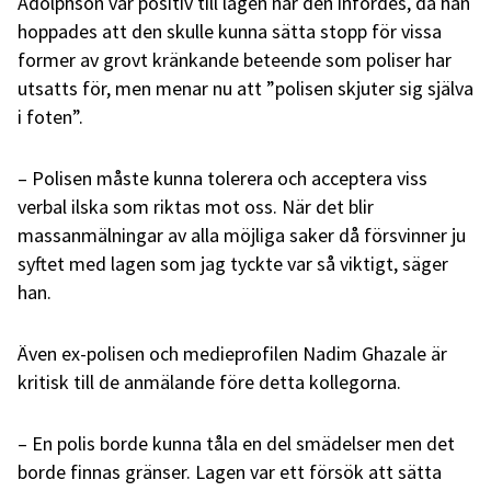
Adolphson var positiv till lagen när den infördes, då han
hoppades att den skulle kunna sätta stopp för vissa
former av grovt kränkande beteende som poliser har
utsatts för, men menar nu att ”polisen skjuter sig själva
i foten”.
– Polisen måste kunna tolerera och acceptera viss
verbal ilska som riktas mot oss. När det blir
massanmälningar av alla möjliga saker då försvinner ju
syftet med lagen som jag tyckte var så viktigt, säger
han.
Även ex-polisen och medieprofilen Nadim Ghazale är
kritisk till de anmälande före detta kollegorna.
– En polis borde kunna tåla en del smädelser men det
borde finnas gränser. Lagen var ett försök att sätta