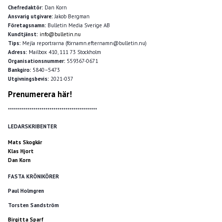
Chefredaktör:
Dan Korn
Ansvarig utgivare:
Jakob Bergman
Företagsnamn:
Bulletin Media Sverige AB
Kundtjänst:
info@bulletin.nu
Tips:
Mejla reportrarna (förnamn.efternamn@bulletin.nu)
Adress:
Mailbox 410, 111 73 Stockholm
Organisationsnummer:
559367-0671
Bankgiro:
5840–5473
Utgivningsbevis:
2021-037
Prenumerera här!
*********************************************
LEDARSKRIBENTER
Mats Skogkär
Klas Hjort
Dan Korn
FASTA KRÖNIKÖRER
Paul Holmgren
Torsten Sandström
Birgitta Sparf