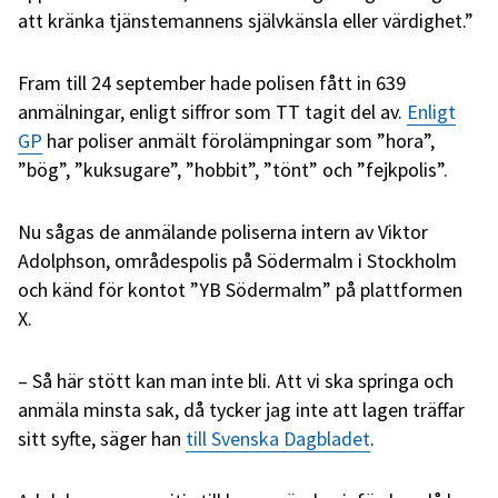
att kränka tjänstemannens självkänsla eller värdighet.”
Fram till 24 september hade polisen fått in 639
anmälningar, enligt siffror som TT tagit del av.
Enligt
GP
har poliser anmält förolämpningar som ”hora”,
”bög”, ”kuksugare”, ”hobbit”, ”tönt” och ”fejkpolis”.
Nu sågas de anmälande poliserna intern av Viktor
Adolphson, områdespolis på Södermalm i Stockholm
och känd för kontot ”YB Södermalm” på plattformen
X.
– Så här stött kan man inte bli. Att vi ska springa och
anmäla minsta sak, då tycker jag inte att lagen träffar
sitt syfte, säger han
till Svenska Dagbladet
.