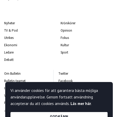
Nyheter
Krönikörer
TV & Pod
Opinion
Utrikes
Fokus
Ekonomi
Kultur
Ledare
Sport
Debatt
Om Bulletin
Twitter
Bulletin-teamet
Facebook
Integritetspolicy
Instagram
Vi använder cookies för att garantera bästa möjliga
Vanliga frågor och svar
Kontakta oss
användarupplevelse. Genom fortsatt användning
Rättelsepolicy
Nyhetsbrev
accepterar du att cookies används.
Läs mer här
.
Jobba hos oss
GODKÄNN