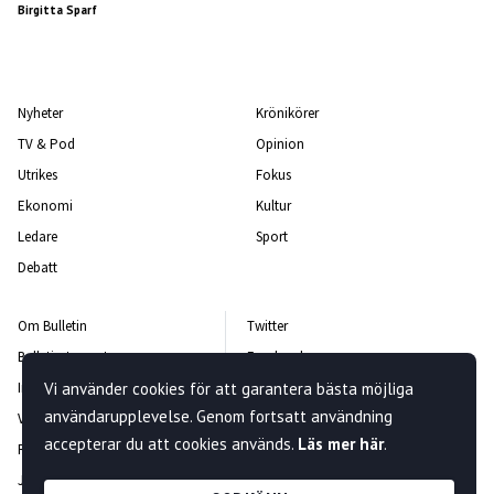
Birgitta Sparf
Nyheter
Krönikörer
TV & Pod
Opinion
Utrikes
Fokus
Ekonomi
Kultur
Ledare
Sport
Debatt
Om Bulletin
Twitter
Bulletin-teamet
Facebook
Vi använder cookies för att garantera bästa möjliga
Integritetspolicy
Instagram
användarupplevelse. Genom fortsatt användning
Vanliga frågor och svar
Kontakta oss
accepterar du att cookies används.
Läs mer här
.
Rättelsepolicy
Nyhetsbrev
Jobba hos oss