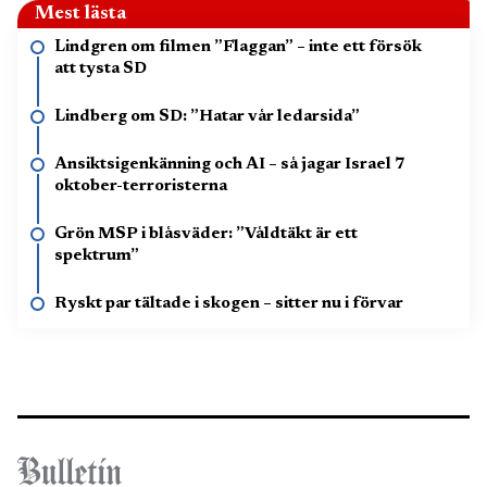
Mest lästa
Lindgren om filmen ”Flaggan” – inte ett försök
att tysta SD
Lindberg om SD: ”Hatar vår ledarsida”
Ansiktsigenkänning och AI – så jagar Israel 7
oktober-terroristerna
Grön MSP i blåsväder: ”Våldtäkt är ett
spektrum”
Ryskt par tältade i skogen – sitter nu i förvar