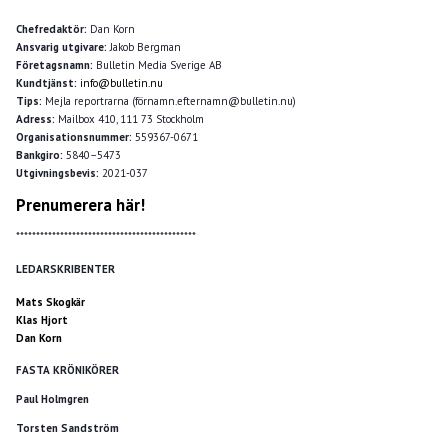
Chefredaktör:
Dan Korn
Ansvarig utgivare:
Jakob Bergman
Företagsnamn:
Bulletin Media Sverige AB
Kundtjänst:
info@bulletin.nu
Tips:
Mejla reportrarna (förnamn.efternamn@bulletin.nu)
Adress:
Mailbox 410, 111 73 Stockholm
Organisationsnummer:
559367-0671
Bankgiro:
5840–5473
Utgivningsbevis:
2021-037
Prenumerera här!
*********************************************
LEDARSKRIBENTER
Mats Skogkär
Klas Hjort
Dan Korn
FASTA KRÖNIKÖRER
Paul Holmgren
Torsten Sandström