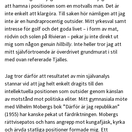
att hamna i positionen som en motvalls man. Det är
inte enkelt att klargöra. Till saken hör nämligen att jag
inte är en hundraprocentig outsider. Mitt yrkesval samt
intresse för golf och det goda livet – i form av mat,
rödvin och solen på Rivieran – pekar ju inte direkt ut
mig som någon genuin
hillbilly
. Inte heller tror jag att
mitt självförtroende är överdrivet grundmurat i stil
med ovan refererade Tjalles.
Jag tror därför att resultatet av min självanalys
stannar vid att jag helt enkelt dragits till den
intellektuella positionen som outsider genom känslan
av motstånd mot politiska eliter. Mitt gymnasiala möte
med Vilhelm Mobergs bok ”Därför är jag republikan”
(1955) har kanske pekat ut färdriktningen. Mobergs
rättvisepatos och hans angrepp mot kungafjäsk, kyrka
och ärvda statliga positioner formade mig. Ett