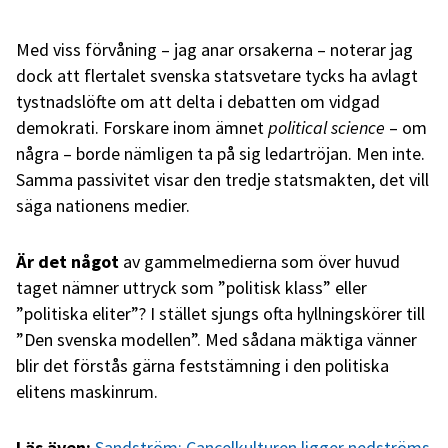
Med viss förvåning – jag anar orsakerna – noterar jag
dock att flertalet svenska statsvetare tycks ha avlagt
tystnadslöfte om att delta i debatten om vidgad
demokrati. Forskare inom ämnet
political science
– om
några – borde nämligen ta på sig ledartröjan. Men inte.
Samma passivitet visar den tredje statsmakten, det vill
säga nationens medier.
Är det något
av gammelmedierna som över huvud
taget nämner uttryck som ”politisk klass” eller
”politiska eliter”? I stället sjungs ofta hyllningskörer till
”Den svenska modellen”. Med sådana mäktiga vänner
blir det förstås gärna feststämning i den politiska
elitens maskinrum.
Läs även:
Sandström: Cancelkulturen ligger nedströms