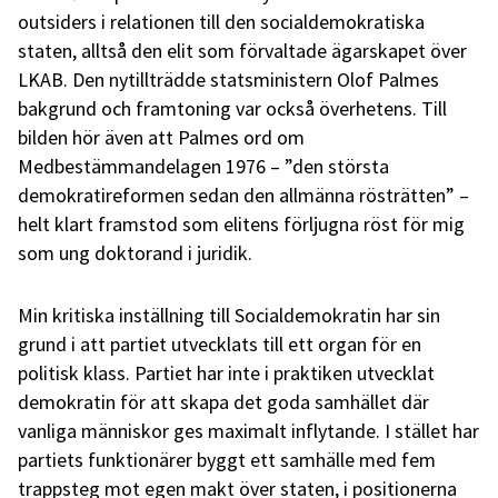
outsiders i relationen till den socialdemokratiska
staten, alltså den elit som förvaltade ägarskapet över
LKAB. Den nytillträdde statsministern Olof Palmes
bakgrund och framtoning var också överhetens. Till
bilden hör även att Palmes ord om
Medbestämmandelagen 1976 – ”den största
demokratireformen sedan den allmänna rösträtten” –
helt klart framstod som elitens förljugna röst för mig
som ung doktorand i juridik.
Min kritiska inställning till Socialdemokratin har sin
grund i att partiet utvecklats till ett organ för en
politisk klass. Partiet har inte i praktiken utvecklat
demokratin för att skapa det goda samhället där
vanliga människor ges maximalt inflytande. I stället har
partiets funktionärer byggt ett samhälle med fem
trappsteg mot egen makt över staten, i positionerna