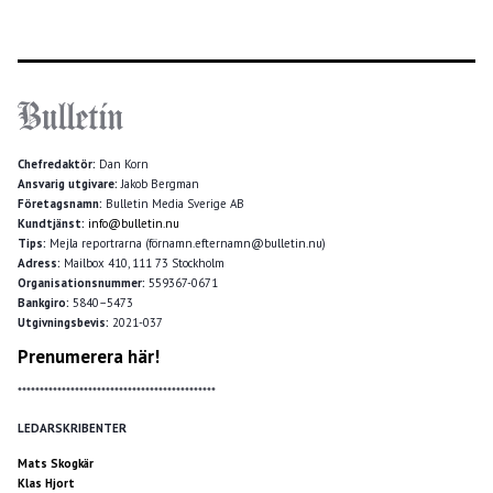
Chefredaktör:
Dan Korn
Ansvarig utgivare:
Jakob Bergman
Företagsnamn:
Bulletin Media Sverige AB
Kundtjänst:
info@bulletin.nu
Tips:
Mejla reportrarna (förnamn.efternamn@bulletin.nu)
Adress:
Mailbox 410, 111 73 Stockholm
Organisationsnummer:
559367-0671
Bankgiro:
5840–5473
Utgivningsbevis:
2021-037
Prenumerera här!
*********************************************
LEDARSKRIBENTER
Mats Skogkär
Klas Hjort