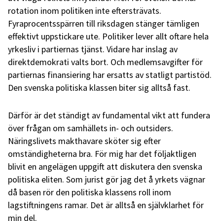
rotation inom politiken inte eftersträvats.
Fyraprocentsspärren till riksdagen stänger tämligen
effektivt uppstickare ute. Politiker lever allt oftare hela
yrkesliv i partiernas tjänst. Vidare har inslag av
direktdemokrati valts bort. Och medlemsavgifter för
partiernas finansiering har ersatts av statligt partistöd.
Den svenska politiska klassen biter sig alltså fast.
Därför är det ständigt av fundamental vikt att fundera
över frågan om samhällets in- och outsiders.
Näringslivets makthavare sköter sig efter
omständigheterna bra. För mig har det följaktligen
blivit en angelägen uppgift att diskutera den svenska
politiska eliten. Som jurist gör jag det å yrkets vägnar
då basen rör den politiska klassens roll inom
lagstiftningens ramar. Det är alltså en självklarhet för
min del.