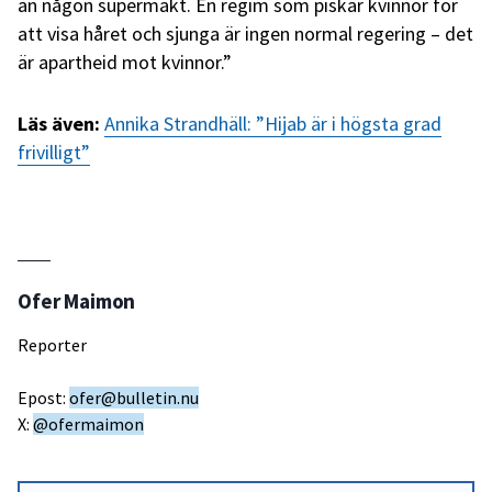
än någon supermakt. En regim som piskar kvinnor för
att visa håret och sjunga är ingen normal regering – det
är apartheid mot kvinnor.”
Läs även:
Annika Strandhäll: ”Hijab är i högsta grad
frivilligt”
Ofer Maimon
Reporter
Epost:
ofer@bulletin.nu
X:
@ofermaimon