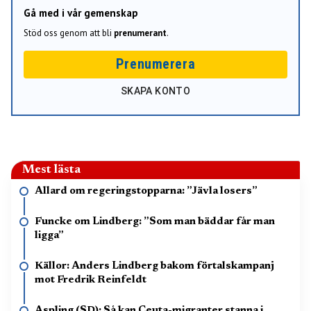
Gå med i vår gemenskap
Stöd oss genom att bli
prenumerant
.
Prenumerera
SKAPA KONTO
Mest lästa
Allard om regeringstopparna: ”Jävla losers”
Funcke om Lindberg: ”Som man bäddar får man
ligga”
Källor: Anders Lindberg bakom förtalskampanj
mot Fredrik Reinfeldt
Aspling (SD): Så kan Ceuta-migranter stanna i