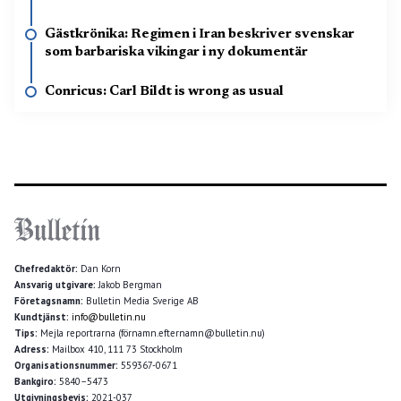
Gästkrönika: Regimen i Iran beskriver svenskar
som barbariska vikingar i ny dokumentär
Conricus: Carl Bildt is wrong as usual
Chefredaktör:
Dan Korn
Ansvarig utgivare:
Jakob Bergman
Företagsnamn:
Bulletin Media Sverige AB
Kundtjänst:
info@bulletin.nu
Tips:
Mejla reportrarna (förnamn.efternamn@bulletin.nu)
Adress:
Mailbox 410, 111 73 Stockholm
Organisationsnummer:
559367-0671
Bankgiro:
5840–5473
Utgivningsbevis:
2021-037