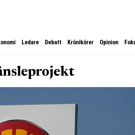
konomi
Ledare
Debatt
Krönikörer
Opinion
Fok
änsleprojekt