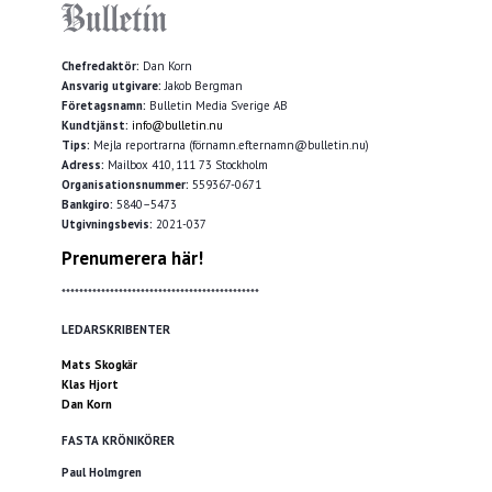
Chefredaktör:
Dan Korn
Ansvarig utgivare:
Jakob Bergman
Företagsnamn:
Bulletin Media Sverige AB
Kundtjänst:
info@bulletin.nu
Tips:
Mejla reportrarna (förnamn.efternamn@bulletin.nu)
Adress:
Mailbox 410, 111 73 Stockholm
Organisationsnummer:
559367-0671
Bankgiro:
5840–5473
Utgivningsbevis:
2021-037
Prenumerera här!
*********************************************
LEDARSKRIBENTER
Mats Skogkär
Klas Hjort
Dan Korn
FASTA KRÖNIKÖRER
Paul Holmgren