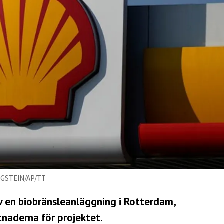
AUGSTEIN/AP/TT
v en biobränsleanläggning i Rotterdam,
tnaderna för projektet.