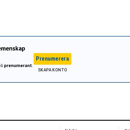
gemenskap
Prenumerera
li
prenumerant
.
SKAPA KONTO