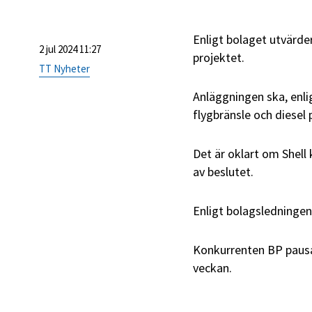
Enligt bolaget utvärde
2 jul 2024 11:27
projektet.
TT Nyheter
Anläggningen ska, enli
flygbränsle och diesel p
Det är oklart om Shell 
av beslutet.
Enligt bolagsledningen
Konkurrenten BP pausad
veckan.