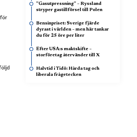
”Gasutpressning” – Ryssland
stryper gastillförsel till Polen
 för
Bensinpriset: Sverige fjärde
dyrast i världen – men här tankar
du för 25 öre per liter
Efter USA:s maktskifte –
storföretag återvänder till X
följd
Halvtid i Tidö: Hårda tag och
liberala frågetecken