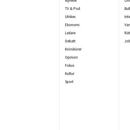
Nyheter
Om 
TV & Pod
Bul
Utrikes
Int
Ekonomi
Van
Ledare
Rät
Debatt
Job
Krönikörer
Opinion
Fokus
Kultur
Sport