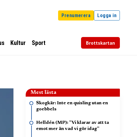
Prenumerera
Logga in
us
Kultur
Sport
Brottskartan
Mest lästa
Skogkär: Inte en quisling utan en
goebbels
Helldén (MP): ”Vi klarar av att ta
emot mer än vad vi gör idag”