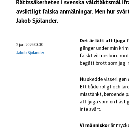
Rättssäkerheten i svenska våldtäktsmål ifrå
avsiktligt falska anmälningar. Men hur svårt
Jakob Sjölander.
Det är lätt att ljuga 
2 jun 2026 03:30
gånger under min krimin
Jakob Sjölander
falskt vittnesbörd mot 
begått brott som jag i
Nu skedde visserligen 
Ett både roligt och lä
misstänkt, beroende på
att ljuga som en häst 
inte svårt.
Vi människor
är mycke