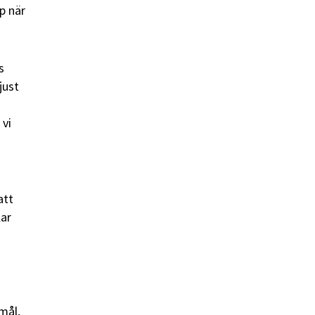
p när
s
just
 vi
att
lar
mål,