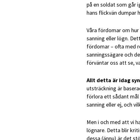
på en soldat som går 
hans flickvän dumpar
Våra fördomar om hur en
sanning eller lögn. Det
fördomar – ofta med r
sanningssägare och den
förväntar oss att se, va
Allt detta är idag sy
utsträckning är baserad
förlora ett sådant mål 
sanning eller ej, och vi
Men i och med att vi h
lögnare. Detta blir kri
dessa (ännu) är det st