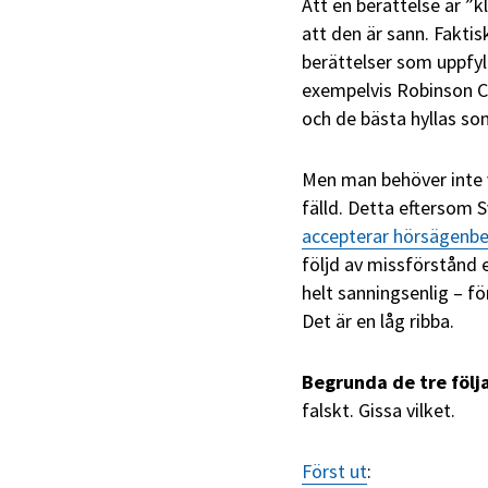
Att en berättelse är ”k
att den är sann. Fakt
berättelser som uppfyl
exempelvis Robinson Cr
och de bästa hyllas so
Men man behöver inte v
fälld. Detta eftersom 
accepterar hörsägenbe
följd av missförstånd 
helt sanningsenlig – f
Det är en låg ribba.
Begrunda de tre följ
falskt. Gissa vilket.
Först ut
: