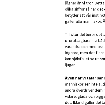
lögner än vi tror. Det
olika siffror så har det
betyder att vår instink
gäller alla människor. 
Till stor del beror dett
oförutsägbara – vi båd
varandra och med oss sj
lögnare, men det finn
kan självfallet se ut 
ljuger.
Även när vi talar sa
människor ser inte allti
andra överdriver dem.
vidare, glada och pigga
det. Ibland gäller dett