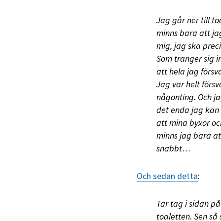
Jag går ner till t
minns bara att ja
mig, jag ska prec
Som tränger sig i
att hela jag förs
Jag var helt försv
någonting. Och ja
det enda jag kan 
att mina byxor oc
minns jag bara at
snabbt…
Och sedan detta
:
Tar tag i sidan på
toaletten. Sen så