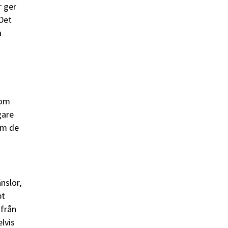
r ger
 Det
a
som
gare
om de
änslor,
bt
 från
lvis