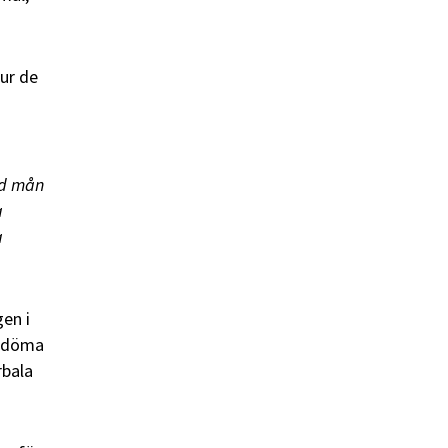
hur de
ad mån
a
a
en i
bedöma
rbala