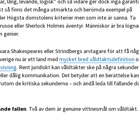
lar, lång, levande, logisk” och så vidare ger dock inga garanti
iskt så finns det många utmärkta och berömda exempel på
ler Högsta domstolens kriterier men som inte är sanna. Ta
usoe eller Sherlock Holmes äventyr. Människor är bra lögna
m genier.
ara Shakespeares eller Strindbergs arvtagare för att få nå
Sverige nu är ett land med
mycket bred våldtäktsdefinition
o
visning
. Rent juridiskt kan våldtäkter ske på några sekunder 
eller dålig kommunikation. Det betyder att en berättelse kan
örutom de kritiska sekunderna – och ändå leda till fällande 
ande fallen
. Två av dem är genuine vittnesmål om våldtäkt. 