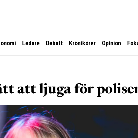
konomi
Ledare
Debatt
Krönikörer
Opinion
Fok
tt att ljuga för polise