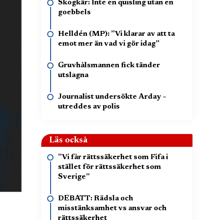
Skogkär: Inte en quisling utan en
goebbels
Helldén (MP): ”Vi klarar av att ta
emot mer än vad vi gör idag”
Gruvhålsmannen fick tänder
utslagna
Journalist undersökte Arday –
utreddes av polis
Läs också
”Vi får rättssäkerhet som Fifa i
stället för rättssäkerhet som
Sverige”
DEBATT: Rädsla och
misstänksamhet vs ansvar och
rättssäkerhet