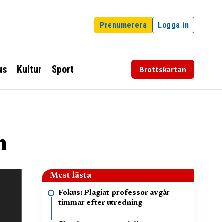
Prenumerera
Logga in
us
Kultur
Sport
Brottskartan
n
Mest lästa
Fokus: Plagiat-professor avgår
timmar efter utredning