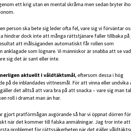
igenom ett krig utan en mental skråma men sedan bryter iho
 honom.
 person ska bete sig leder ofta fel, vare sig vi förväntar os
ta hindrar dock inte att många rättstjänare faller tillbaka på 
esultat att målsäganden automatiskt får rollen som
 anklagade som lögnare. Vi människor är snabba att se vad
re sig det är sant eller inte.
nnerligen aktuellt i våldtäktsmål
, eftersom dessa i hög
e på de inblandades vittnesmål. För att vinna eller undvika 
gäller det alltså att vara bra på att snacka – vare sig man ta
lken roll i dramat man än har.
ar gjort pratförmågan avgörande så har vi öppnat dörren för
tiskt när det kommer till falska anmälningar. Jag tror inte att
örsta problemet för rättssäkerheten när det gäller våldtäkts