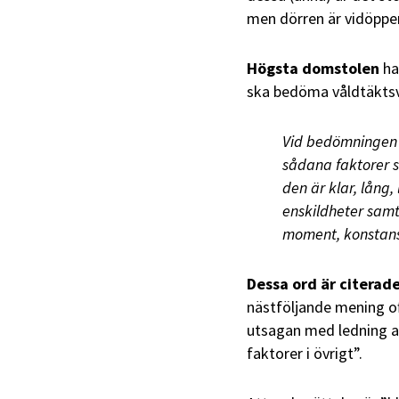
men dörren är vidöppe
Högsta domstolen
ha
ska bedöma våldtäktsv
Vid bedömningen a
sådana faktorer s
den är klar, lång,
enskildheter samt 
moment, konstansb
Dessa ord är citerad
nästföljande mening o
utsagan med ledning av
faktorer i övrigt”.