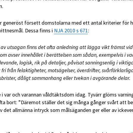
n.
r generöst försett domstolarna med ett antal kriterier för 
ittnesmål. Dessa finns i
NJA 2010 s 671
:
v utsagan finns det ofta anledning att lägga vikt främst vid
om avser innehållet i berättelsen som sådan, exempelvis i v
 levande, logisk, rik på detaljer, påvisat sanningsenlig i viktig
fri från felaktigheter, motsägelser, överdrifter, svårförklarlig
rister, dåligt sammanhang eller tvekan i avgörande delar.
e
i var och varannan våldtäktsdom idag. Tyvärr glöms varning
fta bort: ”Däremot ställer det sig många gånger svårt att 
 det allmänna intryck som målsäganden ger eller av ickeve