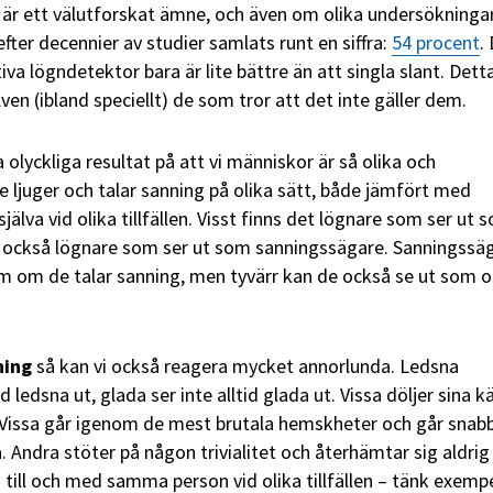
ta är ett välutforskat ämne, och även om olika undersökninga
 efter decennier av studier samlats runt en siffra:
54 procent
.
tiva lögndetektor bara är lite bättre än att singla slant. Dett
Även (ibland speciellt) de som tror att det inte gäller dem.
a olyckliga resultat på att vi människor är så olika och
e ljuger och talar sanning på olika sätt, både jämfört med
älva vid olika tillfällen. Visst finns det lögnare som ser ut 
s också lögnare som ser ut som sanningssägare. Sanningssä
som om de talar sanning, men tyvärr kan de också se ut som 
nning
så kan vi också reagera mycket annorlunda. Ledsna
d ledsna ut, glada ser inte alltid glada ut. Vissa döljer sina k
 Vissa går igenom de mest brutala hemskheter och går snab
. Andra stöter på någon trivialitet och återhämtar sig aldrig
a till och med samma person vid olika tillfällen – tänk exempe