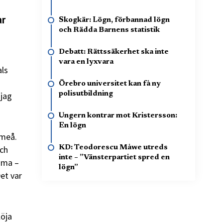
ar
Skogkär: Lögn, förbannad lögn
och Rädda Barnens statistik
Debatt: Rättssäkerhet ska inte
vara en lyxvara
als
Örebro universitet kan få ny
 jag
polisutbildning
Ungern kontrar mot Kristersson:
En lögn
Umeå.
och
KD: Teodorescu Måwe utreds
inte – ”Vänsterpartiet spred en
mma –
lögn”
et var
löja