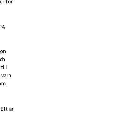
er för
re,
gon
ch
till
 vara
dom.
Ett är