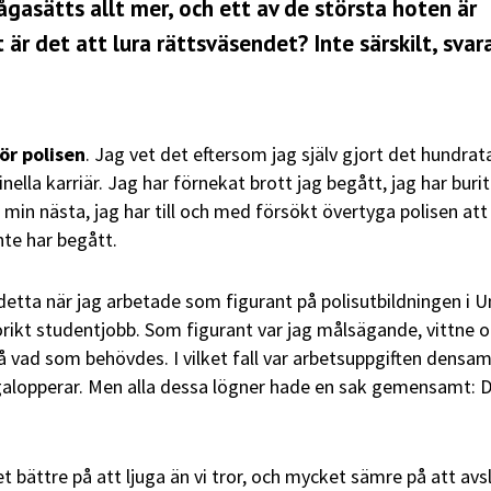
gasätts allt mer, och ett av de största hoten är
 är det att lura rättsväsendet? Inte särskilt, svar
för polisen
. Jag vet det eftersom jag själv gjort det hundrat
ella karriär. Jag har förnekat brott jag begått, jag har burit
min nästa, jag har till och med försökt övertyga polisen att
nte har begått.
detta när jag arbetade som figurant på polisutbildningen i 
rorikt studentjobb. Som figurant var jag målsägande, vittne 
 vad som behövdes. I vilket fall var arbetsuppgiften densa
galopperar. Men alla dessa lögner hade en sak gemensamt: D
t bättre på att ljuga än vi tror, och mycket sämre på att avs