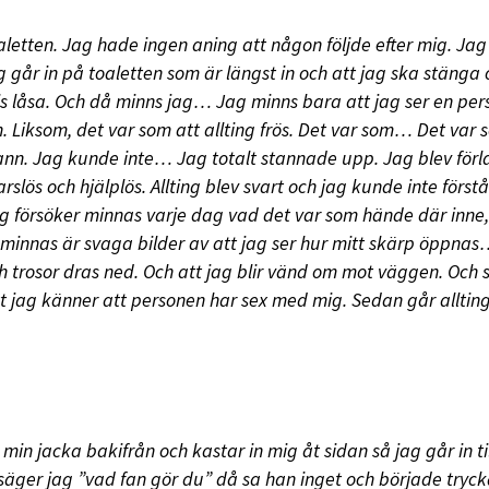
oaletten. Jag hade ingen aning att någon följde efter mig. Jag
g går in på toaletten som är längst in och att jag ska stänga
is låsa. Och då minns jag… Jag minns bara att jag ser en pe
n. Liksom, det var som att allting frös. Det var som… Det var
vann. Jag kunde inte… Jag totalt stannade upp. Jag blev för
arslös och hjälplös. Allting blev svart och jag kunde inte förstå
g försöker minnas varje dag vad det var som hände där inne
minnas är svaga bilder av att jag ser hur mitt skärp öppna
h trosor dras ned. Och att jag blir vänd om mot väggen. Och 
t jag känner att personen har sex med mig. Sedan går alltin
 min jacka bakifrån och kastar in mig åt sidan så jag går in til
 säger jag ”vad fan gör du” då sa han inget och började tryck