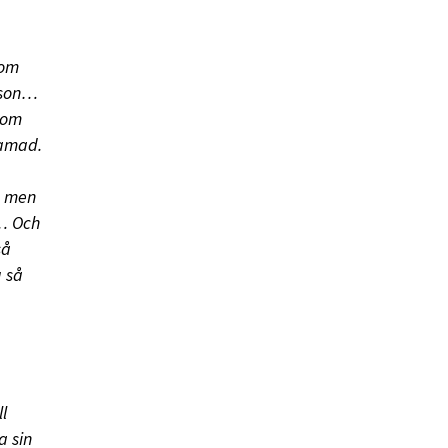
 om
rson…
 som
lamad.
, men
s… Och
så
g så
l
a sin