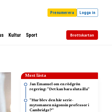
Prenumerera
Logga in
us
Kultur
Sport
Brottskartan
Mest lästa
Jan Emanuel om en rödgrön
regering: ”Det kan bara sluta illa”
”Hur blev den här serie-
mytomanen någonsin professor i
Cambridge?”