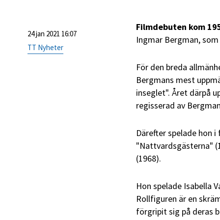
Filmdebuten kom 19
24 jan 2021 16:07
Ingmar Bergman, som 
TT Nyheter
För den breda allmänhe
Bergmans mest uppmär
inseglet". Året därpå
regisserad av Bergman
Därefter spelade hon 
"Nattvardsgästerna" (1
(1968).
Hon spelade Isabella V
Rollfiguren är en skr
förgripit sig på deras b