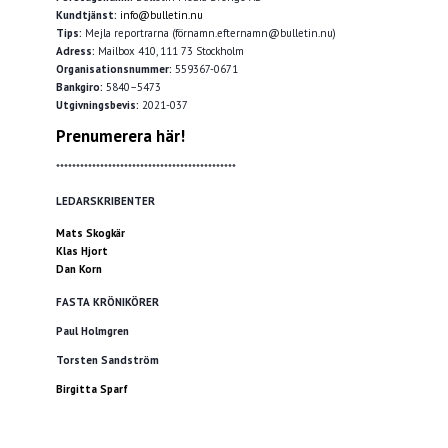
Kundtjänst:
info@bulletin.nu
Tips:
Mejla reportrarna (förnamn.efternamn@bulletin.nu)
Adress:
Mailbox 410, 111 73 Stockholm
Organisationsnummer:
559367-0671
Bankgiro:
5840–5473
Utgivningsbevis:
2021-037
Prenumerera här!
*********************************************
LEDARSKRIBENTER
Mats Skogkär
Klas Hjort
Dan Korn
FASTA KRÖNIKÖRER
Paul Holmgren
Torsten Sandström
Birgitta Sparf