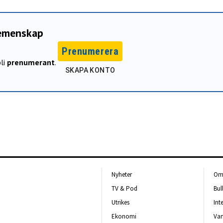
gemenskap
Prenumerera
li
prenumerant
.
SKAPA KONTO
Nyheter
Om 
TV & Pod
Bul
Utrikes
Int
Ekonomi
Van