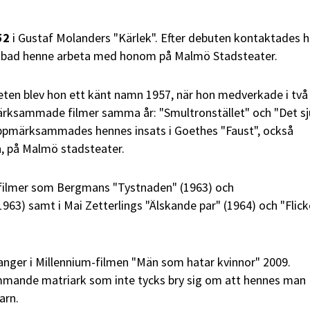
52
i Gustaf Molanders "Kärlek". Efter debuten kontaktades 
bad henne arbeta med honom på Malmö Stadsteater.
ten blev hon ett känt namn 1957, när hon medverkade i två
ksammade filmer samma år: "Smultronstället" och "Det s
 uppmärksammades hennes insats i Goethes "Faust", också
, på Malmö stadsteater.
i filmer som Bergmans "Tystnaden" (1963) och
963) samt i Mai Zetterlings "Älskande par" (1964) och "Flick
anger i Millennium-filmen "Män som hatar kvinnor" 2009.
ämmande matriark som inte tycks bry sig om att hennes man
arn.