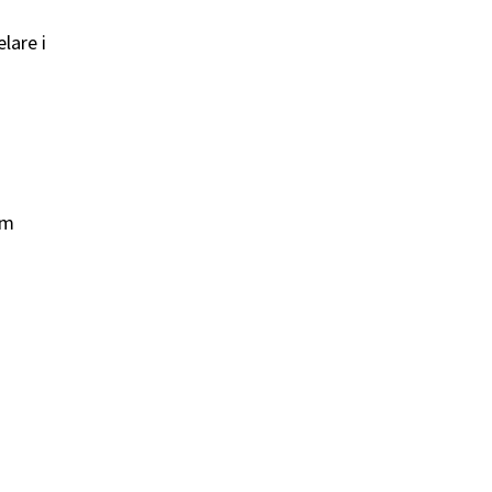
lare i
om