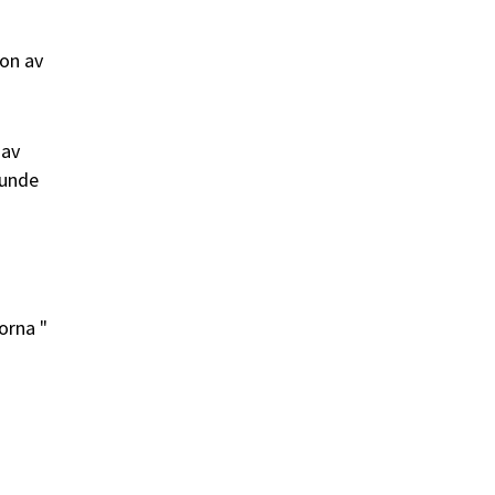
hon av
 av
junde
orna "