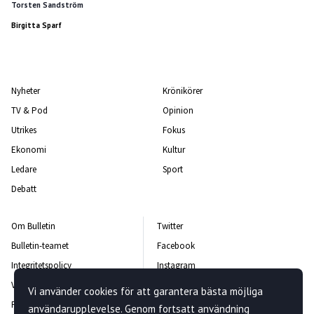
Torsten Sandström
Birgitta Sparf
Nyheter
Krönikörer
TV & Pod
Opinion
Utrikes
Fokus
Ekonomi
Kultur
Ledare
Sport
Debatt
Om Bulletin
Twitter
Bulletin-teamet
Facebook
Integritetspolicy
Instagram
Vanliga frågor och svar
Kontakta oss
Vi använder cookies för att garantera bästa möjliga
Rättelsepolicy
Nyhetsbrev
användarupplevelse. Genom fortsatt användning