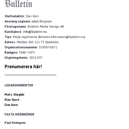
Chefredaktör:
Dan Korn
Ansvarig utgivare:
Jakob Bergman
Företagsnamn:
Bulletin Media Sverige AB
Kundtjänst:
info@bulletin.nu
Tips:
Mejla reportrarna (förnamn.efternamn@bulletin.nu)
Adress:
Mailbox 410, 111 73 Stockholm
Organisationsnummer:
559367-0671
Bankgiro:
5840–5473
Utgivningsbevis:
2021-037
Prenumerera här!
*********************************************
LEDARSKRIBENTER
Mats Skogkär
Klas Hjort
Dan Korn
FASTA KRÖNIKÖRER
Paul Holmgren