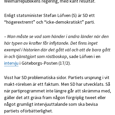
Weimarrepublikens regering, med känt resultat.
Enligt statsminister Stefan Löfven (S) är SD ett
“högerextremt” och “icke-demokratiskt” parti.
– Man måste se vad som händer i andra länder när den
här typen av krafter får inflytande. Det finns inget
exempel i historien där det gått väl och att de bara gått
in och tjänstgjort som röstboskap
, sade Löfven i en
intervju
i Göteborgs-Posten (17/2).
Visst har SD problematiska sidor. Partiets ursprung i vit
makt-rörelsen är ett faktum. Men SD har utvecklats. Så
när partiprogrammet inte längre går att skrämma med,
gäller det att gräva fram någon förgriplig tweet eller
något grumligt intervjuuttalande som ska bevisa
partiets oförbätterlighet.