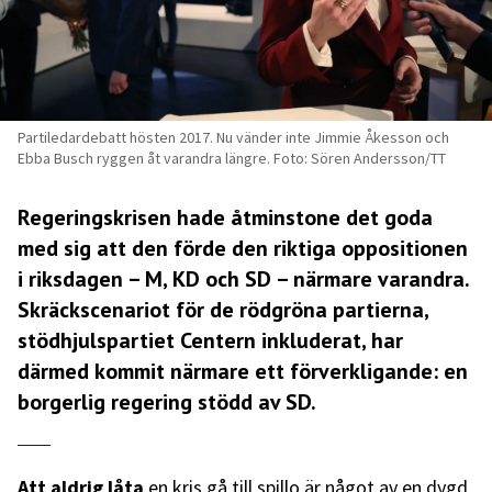
Partiledardebatt hösten 2017. Nu vänder inte Jimmie Åkesson och
Ebba Busch ryggen åt varandra längre. Foto: Sören Andersson/TT
Regeringskrisen hade åtminstone det goda
med sig att den förde den riktiga oppositionen
i riksdagen – M, KD och SD – närmare varandra.
Skräckscenariot för de rödgröna partierna,
stödhjulspartiet Centern inkluderat, har
därmed kommit närmare ett förverkligande: en
borgerlig regering stödd av SD.
Att aldrig låta
en kris gå till spillo är något av en dygd