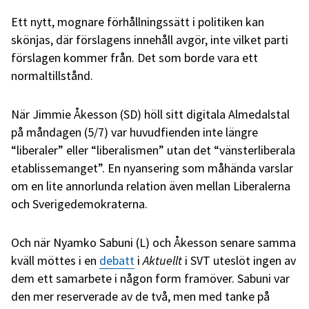
Ett nytt, mognare förhållningssätt i politiken kan
skönjas, där förslagens innehåll avgör, inte vilket parti
förslagen kommer från. Det som borde vara ett
normaltillstånd.
När Jimmie Åkesson (SD) höll sitt digitala Almedalstal
på måndagen (5/7) var huvudfienden inte längre
“liberaler” eller “liberalismen” utan det “vänsterliberala
etablissemanget”. En nyansering som måhända varslar
om en lite annorlunda relation även mellan Liberalerna
och Sverigedemokraterna.
Och när Nyamko Sabuni (L) och Åkesson senare samma
kväll möttes i en
debatt
i
Aktuellt
i SVT uteslöt ingen av
dem ett samarbete i någon form framöver. Sabuni var
den mer reserverade av de två, men med tanke på