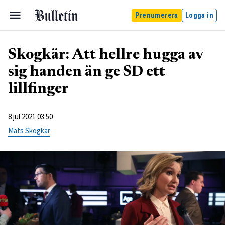
Prenumerera
Logga in
Skogkär: Att hellre hugga av
sig handen än ge SD ett
lillfinger
8 jul 2021 03:50
Mats Skogkär