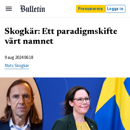
Prenumerera
Logga in
Skogkär: Ett paradigmskifte
värt namnet
9 aug 2024 06:18
Mats Skogkär