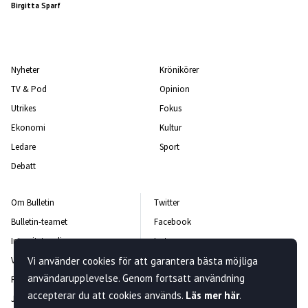
Birgitta Sparf
Nyheter
Krönikörer
TV & Pod
Opinion
Utrikes
Fokus
Ekonomi
Kultur
Ledare
Sport
Debatt
Om Bulletin
Twitter
Bulletin-teamet
Facebook
Integritetspolicy
Instagram
Vanliga frågor och svar
Vi använder cookies för att garantera bästa möjliga
Kontakta oss
användarupplevelse. Genom fortsatt användning
Rättelsepolicy
Nyhetsbrev
accepterar du att cookies används.
Läs mer här
.
Jobba hos oss