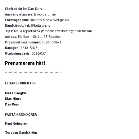
Chefredaktör:
Dan Korn
Ansvarig utgivare:
Jakob Bergman
Företagsnamn:
Bulletin Media Sverige AB
Kundtjänst:
info@bulletin.nu
Tips:
Mejla reportrarna (förnamn.efternamn@bulletin.nu)
Adress:
Mailbox 410, 111 73 Stockholm
Organisationsnummer:
559367-0671
Bankgiro:
5840–5473
Utgivningsbevis:
2021-037
Prenumerera här!
*********************************************
LEDARSKRIBENTER
Mats Skogkär
Klas Hjort
Dan Korn
FASTA KRÖNIKÖRER
Paul Holmgren
Torsten Sandström