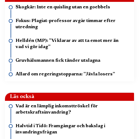
Skogkär: Inte en quisling utan en goebbels
Fokus: Plagiat-professor avgår timmar efter
utredning
Helldén (MP): ”Vi klarar av att ta emot mer än
vad vi gör idag”
Gruvhålsmannen fick tänder utslagna
Allard om regeringstopparna: ”Jävla losers”
Läs också
Vad är en lämplig inkomsttröskel för
arbetskraftsinvandring?
Halvtid i Tidö: Framgångar och bakslag i
invandringsfrågan