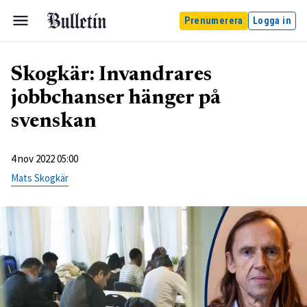
Prenumerera
Logga in
Skogkär: Invandrares
jobbchanser hänger på
svenskan
4 nov 2022 05:00
Mats Skogkär