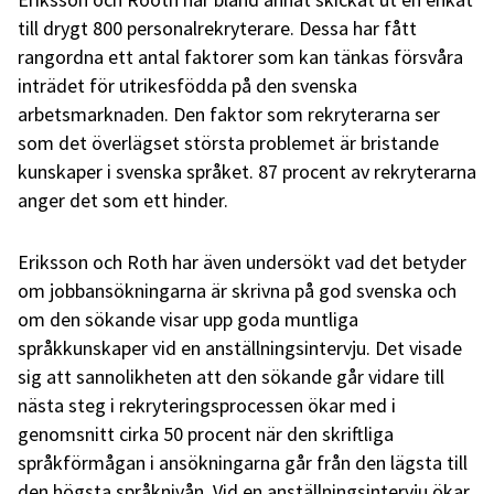
till drygt 800 personalrekryterare. Dessa har fått
rangordna ett antal faktorer som kan tänkas försvåra
inträdet för utrikesfödda på den svenska
arbetsmarknaden. Den faktor som rekryterarna ser
som det överlägset största problemet är bristande
kunskaper i svenska språket. 87 procent av rekryterarna
anger det som ett hinder.
Eriksson och Roth har även undersökt vad det betyder
om jobbansökningarna är skrivna på god svenska och
om den sökande visar upp goda muntliga
språkkunskaper vid en anställningsintervju. Det visade
sig att sannolikheten att den sökande går vidare till
nästa steg i rekryteringsprocessen ökar med i
genomsnitt cirka 50 procent när den skriftliga
språkförmågan i ansökningarna går från den lägsta till
den högsta språknivån. Vid en anställningsintervju ökar