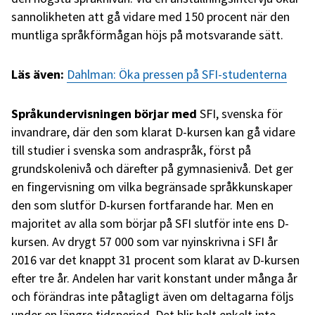
sannolikheten att gå vidare med 150 procent när den
muntliga språkförmågan höjs på motsvarande sätt.
Läs även:
Dahlman: Öka pressen på SFI-studenterna
Språkundervisningen
börjar med
SFI, svenska för
invandrare, där den som klarat D-kursen kan gå vidare
till studier i svenska som andraspråk, först på
grundskolenivå och därefter på gymnasienivå. Det ger
en fingervisning om vilka begränsade språkkunskaper
den som slutför D-kursen fortfarande har. Men en
majoritet av alla som börjar på SFI slutför inte ens D-
kursen. Av drygt 57 000 som var nyinskrivna i SFI år
2016 var det knappt 31 procent som klarat av D-kursen
efter tre år. Andelen har varit konstant under många år
och förändras inte påtagligt även om deltagarna följs
under en längre tidsperiod. Det blir helt enkelt inte