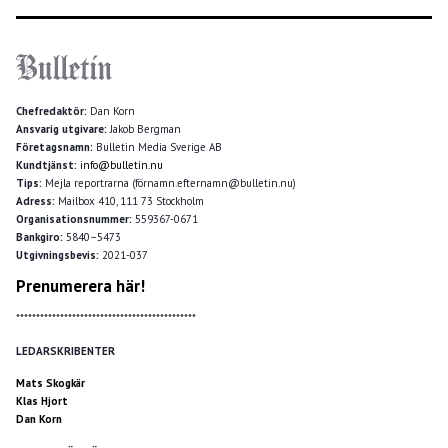
Chefredaktör:
Dan Korn
Ansvarig utgivare:
Jakob Bergman
Företagsnamn:
Bulletin Media Sverige AB
Kundtjänst:
info@bulletin.nu
Tips:
Mejla reportrarna (förnamn.efternamn@bulletin.nu)
Adress:
Mailbox 410, 111 73 Stockholm
Organisationsnummer:
559367-0671
Bankgiro:
5840–5473
Utgivningsbevis:
2021-037
Prenumerera här!
*********************************************
LEDARSKRIBENTER
Mats Skogkär
Klas Hjort
Dan Korn