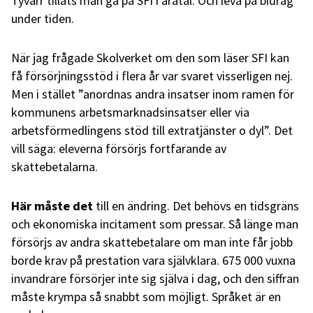
Tyvärr tillåts man gå på SFI i åratal. Och leva på bidrag
under tiden.
När jag frågade Skolverket om den som läser SFI kan
få försörjningsstöd i flera år var svaret visserligen nej.
Men i stället ”anordnas andra insatser inom ramen för
kommunens arbetsmarknadsinsatser eller via
arbetsförmedlingens stöd till extratjänster o dyl”. Det
vill säga: eleverna försörjs fortfarande av
skattebetalarna.
Här måste det
till en ändring.
Det behövs en tidsgräns
och ekonomiska incitament som pressar. Så länge man
försörjs av andra skattebetalare om man inte får jobb
borde krav på prestation vara självklara. 675 000 vuxna
invandrare försörjer inte sig själva i dag, och den siffran
måste krympa så snabbt som möjligt. Språket är en