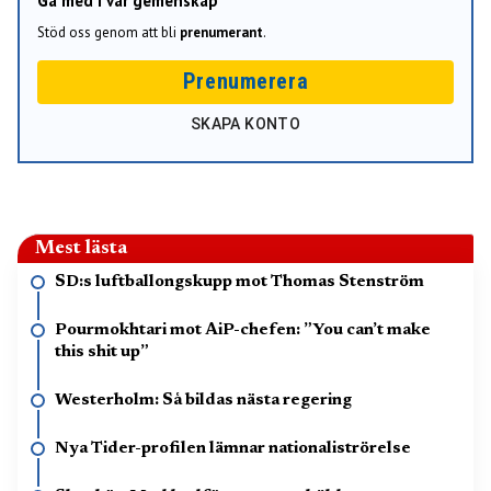
Gå med i vår gemenskap
Stöd oss genom att bli
prenumerant
.
Prenumerera
SKAPA KONTO
Mest lästa
SD:s luftballongskupp mot Thomas Stenström
Pourmokhtari mot AiP-chefen: ”You can’t make
this shit up”
Westerholm: Så bildas nästa regering
Nya Tider-profilen lämnar nationaliströrelse