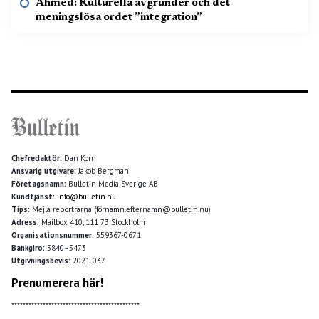
Ahmed: Kulturella avgrunder och det
meningslösa ordet ”integration”
Chefredaktör:
Dan Korn
Ansvarig utgivare:
Jakob Bergman
Företagsnamn:
Bulletin Media Sverige AB
Kundtjänst:
info@bulletin.nu
Tips:
Mejla reportrarna (förnamn.efternamn@bulletin.nu)
Adress:
Mailbox 410, 111 73 Stockholm
Organisationsnummer:
559367-0671
Bankgiro:
5840–5473
Utgivningsbevis:
2021-037
Prenumerera här!
*********************************************