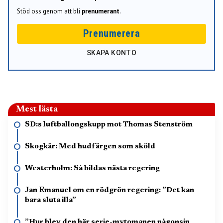
Stöd oss genom att bli
prenumerant
.
Prenumerera
SKAPA KONTO
Mest lästa
SD:s luftballongskupp mot Thomas Stenström
Skogkär: Med hudfärgen som sköld
Westerholm: Så bildas nästa regering
Jan Emanuel om en rödgrön regering: ”Det kan
bara sluta illa”
”Hur blev den här serie-mytomanen någonsin