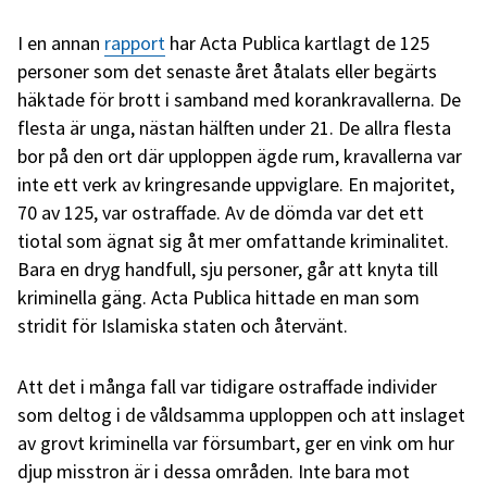
I en annan
rapport
har Acta Publica kartlagt de 125
personer som det senaste året åtalats eller begärts
häktade för brott i samband med korankravallerna. De
flesta är unga, nästan hälften under 21. De allra flesta
bor på den ort där upploppen ägde rum, kravallerna var
inte ett verk av kringresande uppviglare. En majoritet,
70 av 125, var ostraffade. Av de dömda var det ett
tiotal som ägnat sig åt mer omfattande kriminalitet.
Bara en dryg handfull, sju personer, går att knyta till
kriminella gäng. Acta Publica hittade en man som
stridit för Islamiska staten och återvänt.
Att det i många fall var tidigare ostraffade individer
som deltog i de våldsamma upploppen och att inslaget
av grovt kriminella var försumbart, ger en vink om hur
djup misstron är i dessa områden. Inte bara mot