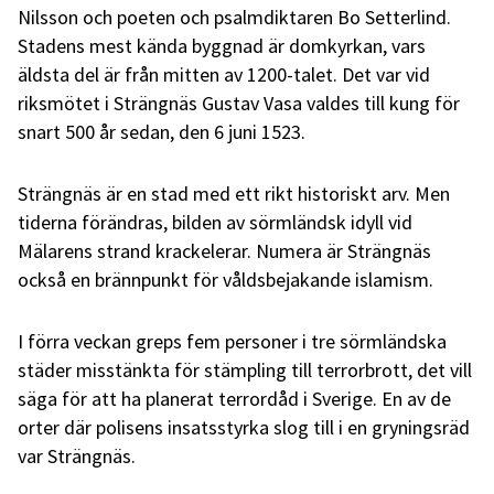
Nilsson och poeten och psalmdiktaren Bo Setterlind.
Stadens mest kända byggnad är domkyrkan, vars
äldsta del är från mitten av 1200-talet. Det var vid
riksmötet i Strängnäs Gustav Vasa valdes till kung för
snart 500 år sedan, den 6 juni 1523.
Strängnäs är en stad med ett rikt historiskt arv. Men
tiderna förändras, bilden av sörmländsk idyll vid
Mälarens strand krackelerar. Numera är Strängnäs
också en brännpunkt för våldsbejakande islamism.
I förra veckan greps fem personer i tre sörmländska
städer misstänkta för stämpling till terrorbrott, det vill
säga för att ha planerat terrordåd i Sverige. En av de
orter där polisens insatsstyrka slog till i en gryningsräd
var Strängnäs.