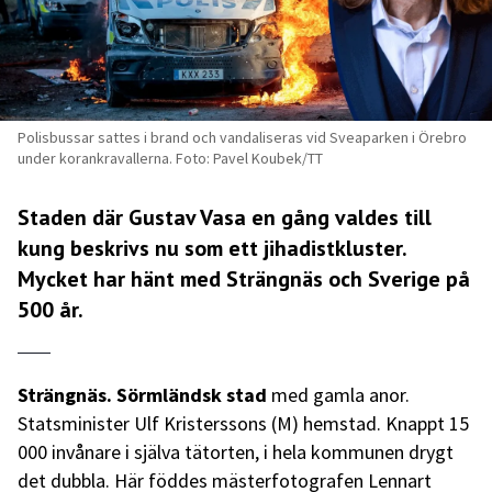
Polisbussar sattes i brand och vandaliseras vid Sveaparken i Örebro
under korankravallerna. Foto: Pavel Koubek/TT
Staden där Gustav Vasa en gång valdes till
kung beskrivs nu som ett jihadistkluster.
Mycket har hänt med Strängnäs och Sverige på
500 år.
Strängnäs. Sörmländsk stad
med gamla anor.
Statsminister Ulf Kristerssons (M) hemstad. Knappt 15
000 invånare i själva tätorten, i hela kommunen drygt
det dubbla. Här föddes mästerfotografen Lennart