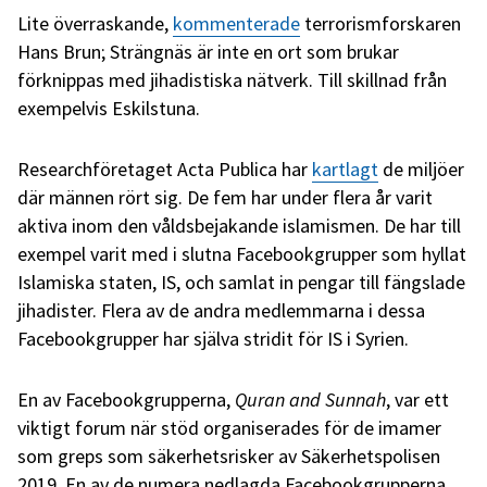
Lite överraskande,
kommenterade
terrorismforskaren
Hans Brun; Strängnäs är inte en ort som brukar
förknippas med jihadistiska nätverk. Till skillnad från
exempelvis Eskilstuna.
Researchföretaget Acta Publica har
kartlagt
de miljöer
där männen rört sig. De fem har under flera år varit
aktiva inom den våldsbejakande islamismen. De har till
exempel varit med i slutna Facebookgrupper som hyllat
Islamiska staten, IS, och samlat in pengar till fängslade
jihadister. Flera av de andra medlemmarna i dessa
Facebookgrupper har själva stridit för IS i Syrien.
En av Facebookgrupperna,
Quran and Sunnah
, var ett
viktigt forum när stöd organiserades för de imamer
som greps som säkerhetsrisker av Säkerhetspolisen
2019. En av de numera nedlagda Facebookgrupperna