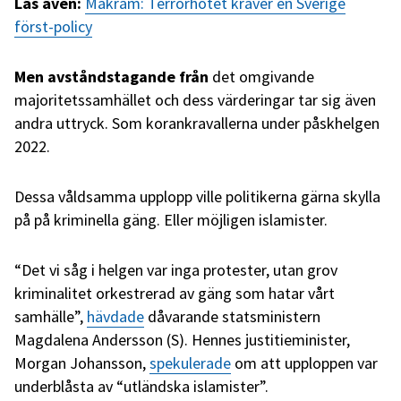
Läs även:
Makram: Terrorhotet kräver en Sverige
först-policy
Men avståndstagande från
det omgivande
majoritetssamhället och dess värderingar tar sig även
andra uttryck. Som korankravallerna under påskhelgen
2022.
Dessa våldsamma upplopp ville politikerna gärna skylla
på på kriminella gäng. Eller möjligen islamister.
“Det vi såg i helgen var inga protester, utan grov
kriminalitet orkestrerad av gäng som hatar vårt
samhälle”,
hävdade
dåvarande statsministern
Magdalena Andersson (S). Hennes justitieminister,
Morgan Johansson,
spekulerade
om att upploppen var
underblåsta av “utländska islamister”.