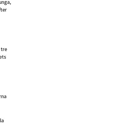
 unga,
fter
 tre
ets
rna
la