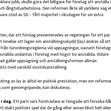
nklare jobb, skulle göra det billigare för företag att anställa
ch långtidsarbetslösa. Den reformen åkte all världens väg e
vare stöd av SD – fått majoritet i riksdagen för sin extra
ten, där ett förslag presenterades av regeringen för ett par
t innebär att lagen om anställningsskydd
(las)
ändras så att
 från turordningsreglerna vid uppsägningar, oavsett företag
anställda undantas i företag med högst tio anställda. Vidare
vad gäller uppsägning och anställningsformen allmän
ätts med särskild visstidsanställning.
dring av las är alltid en politisk prestation, men om reforme
as som genomgripande, kan diskuteras.
 i dag.
Ett parti vars företrädare är tvingade att försöka hål
 elakt politiskt spel där de gång efter annan blivit helt eller