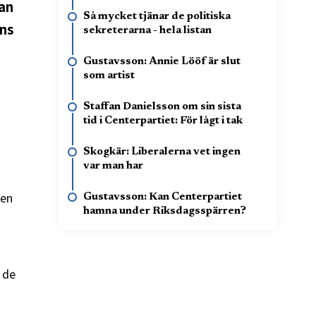
fan
Så mycket tjänar de politiska
rns
sekreterarna - hela listan
Gustavsson: Annie Lööf är slut
som artist
Staffan Danielsson om sin sista
tid i Centerpartiet: För lågt i tak
Skogkär: Liberalerna vet ingen
var man har
gen
Gustavsson: Kan Centerpartiet
hamna under Riksdagsspärren?
s de