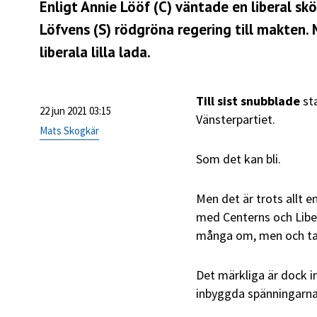
Enligt Annie Lööf
(C)
väntade en liberal skö
Löfvens
(S)
rödgröna regering till makten. 
liberala lilla lada.
Till sist snubblade
sta
22 jun 2021 03:15
Vänsterpartiet.
Mats Skogkär
Som det kan bli.
Men det är trots allt 
med Centerns och Liber
många om, men och ta
Det märkliga är dock in
inbyggda spänningarna 