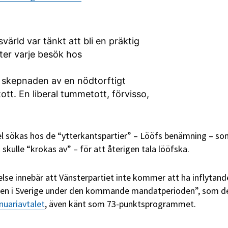
svärld var tänkt att bli en präktig
ter varje besök hos
 skepnaden av en nödtorftigt
tt. En liberal tummetott, förvisso,
el sökas hos de
“ytterkantspartier”
– Lööfs benämning – som
 skulle
“krokas
av” – för att återigen tala lööfska.
e innebär att Vänsterpartiet inte kommer att ha inflytande
ingen i Sverige under den kommande mandatperioden”, som d
nuariavtalet
, även känt som 73-punktsprogrammet.