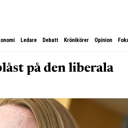
konomi
Ledare
Debatt
Krönikörer
Opinion
Fok
låst på den liberala