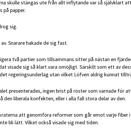
 skulle stängas ute från allt inflytande var så självklart at
s på papper.
rog sig.
 av. Snarare hakade de sig fast.
igera två partier som tillsammans sitter på nästan en fjärde
t visade sig så klart vara omöjligt. Särskilt som ett av des
v det regeringsunderlag utan vilket Löfven aldrig kunnat tilltr
alet presenterades, ingen brist på röster som varnade för at
på den liberala konfekten, eller i alla fall stora delar av den.
kraterna att genomföra reformer som går emot varje fiber i
nte bli lätt. Vilket också visade sig med tiden.