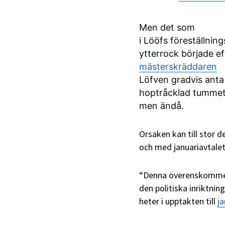
Men det som
i Lööfs föreställning
ytterrock började ef
mästerskräddaren
Löfven gradvis anta
hoptråcklad tummeto
men ändå.
Orsaken kan till stor d
och med januariavtalet
“Denna överenskommels
den politiska inriktn
heter i upptakten till
ja