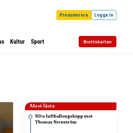
Prenumerera
Logga in
us
Kultur
Sport
Brottskartan
Mest lästa
SD:s luftballongskupp mot
Thomas Stenström