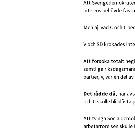
Att Sverigedemokraterna
inte ens behövde fästa
Men aj, vad C och L bed
V och SD krokades inte
Att försöka totalt negl
samtliga riksdagsmanda
partier, V, var en del a
Det rådde då,
när avt
och C skulle bli blåsta 
Att tvinga Socialdemo
arbetarrörelsen skulle i