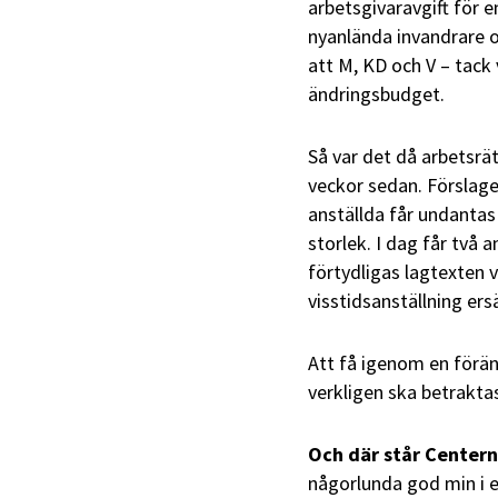
arbetsgivaravgift för e
nyanlända invandrare o
att M, KD och V – tack 
ändringsbudget.
Så var det då arbetsrät
veckor sedan. Förslage
anställda får undantas
storlek. I dag får två 
förtydligas lagtexten 
visstidsanställning ers
Att få igenom en förän
verkligen ska betrakt
Och där står Centern
någorlunda god min i ett