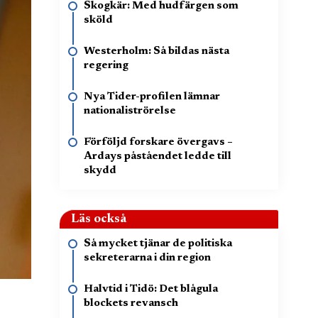
Skogkär: Med hudfärgen som
sköld
Westerholm: Så bildas nästa
regering
Nya Tider-profilen lämnar
nationaliströrelse
Förföljd forskare övergavs –
Ardays påståendet ledde till
skydd
Läs också
Så mycket tjänar de politiska
sekreterarna i din region
Halvtid i Tidö: Det blågula
blockets revansch