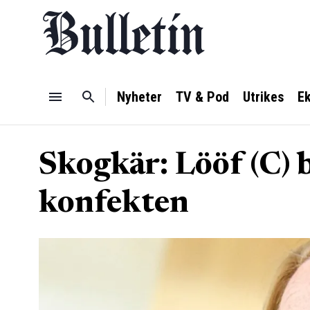
Nyheter
TV & Pod
Utrikes
E
Skogkär: Lööf (C) b
konfekten