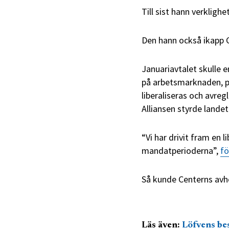
Till sist hann verkligh
Den hann också ikapp C
Januariavtalet skulle e
på arbetsmarknaden, p
liberaliseras och avreg
Alliansen styrde lande
“Vi har drivit fram en 
mandatperioderna”,
fö
Så kunde Centerns avho
Läs även:
Löfvens bes