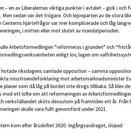
n – en av Liberalernas viktiga punkter i avtalet – gick i och f
 Men sedan var det trögare. Och lejonparten av de stora lib
 Centerns hjärtefrågor var mer komplicerade och låg längr
eringen, i mitten eller mot slutet av mandatperioden.
skulle Arbetsförmedlingen
“reformeras
i grunden” och
“frist
förmedlingsverksamheten enligt lov, lagen om valfrihetssys
20 hotade riksdagens samlade opposition – samma oppositi
 rikta misstroendeförklaring mot arbetsmarknadsminister E
e planer som då låg på bordet inte drogs tillbaka. Så blev de
s med ett löfte om att reformeringen av Arbetsförmedlingen
och verkställandet sköts dessutom på framtiden ett år. Från 
rmeringen skulle vara fullt genomförd under 2021.
tern kom efter årsskiftet 2020. Ingångsavdraget, slopad