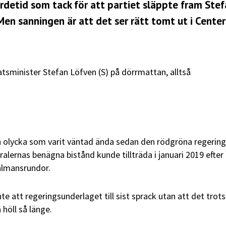
rdetid som tack för att partiet släppte fram Ste
Men sanningen är att det ser rätt tomt ut i Cente
tsminister Stefan Löfven
(S)
på dörrmattan, alltså
en olycka som varit väntad ända sedan den rödgröna regerin
alernas benägna bistånd kunde tillträda i januari 2019 efter
lmansrundor.
te att regeringsunderlaget till sist sprack utan att det trot
höll så länge.