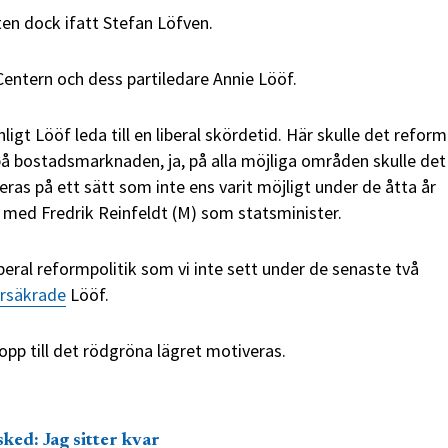
eten dock ifatt Stefan Löfven.
entern och dess partiledare Annie Lööf.
nligt Lööf leda till en liberal skördetid. Här skulle det refor
å bostadsmarknaden, ja, på alla möjliga områden skulle det
leras på ett sätt som inte ens varit möjligt under de åtta år
t med Fredrik Reinfeldt
(M)
som statsminister.
liberal reformpolitik som vi inte sett under de senaste två
rsäkrade
Lööf.
pp till det rödgröna lägret motiveras.
ked: Jag sitter kvar