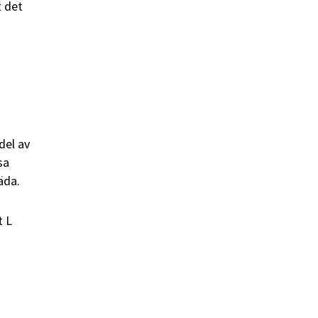
t det
del av
sa
äda.
t L