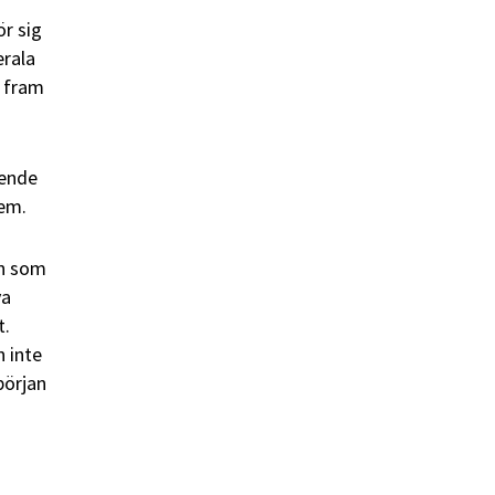
ör sig
erala
e fram
ående
tem.
on som
va
t.
 inte
början