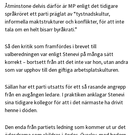
Åtminstone delvis därför är MP enligt det tidigare
språkröret ett parti präglat av “tystnadskultur,
informella maktstrukturer och konflikter, för att inte
tala om en helt bisarr byråkrati.”
Så den kritik som framfördes i brevet till
valberedningen var enligt Stenevi på många sätt
korrekt – bortsett från att det inte var hon, utan andra
som var upphov till den giftiga arbetsplatskulturen.
Sällan har ett parti utsatts för ett så rasande angrepp
från en avgången ledare. I praktiken anklagar Stenevi
sina tidigare kollegor för att i det närmaste ha drivit
henne i döden.
Den enda från partiets ledning som kommer ut ur det
ödesdrama som skildras i
Andas. Överlev.
med hedern