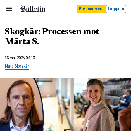
Prenumerera
Logga in
Skogkär: Processen mot
Märta S.
16 maj 2025 04:30
Mats Skogkär