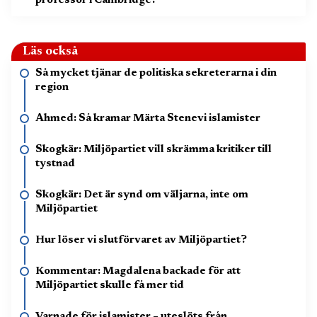
professor i Cambridge?”
Läs också
Så mycket tjänar de politiska sekreterarna i din
region
Ahmed: Så kramar Märta Stenevi islamister
Skogkär: Miljöpartiet vill skrämma kritiker till
tystnad
Skogkär: Det är synd om väljarna, inte om
Miljöpartiet
Hur löser vi slutförvaret av Miljöpartiet?
Kommentar: Magdalena backade för att
Miljöpartiet skulle få mer tid
Varnade för islamister – uteslöts från