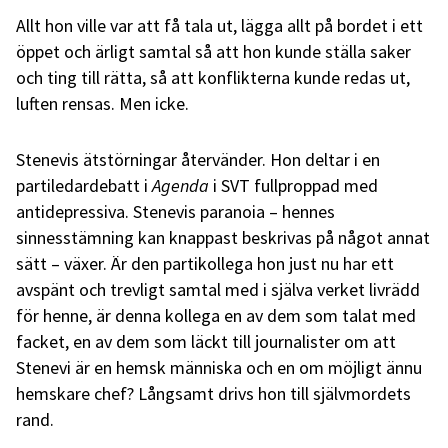
Allt hon ville var att få tala ut, lägga allt på bordet i ett
öppet och ärligt samtal så att hon kunde ställa saker
och ting till rätta, så att konflikterna kunde redas ut,
luften rensas. Men icke.
Stenevis ätstörningar återvänder. Hon deltar i en
partiledardebatt i
Agenda
i SVT fullproppad med
antidepressiva. Stenevis paranoia – hennes
sinnesstämning kan knappast beskrivas på något annat
sätt – växer. Är den partikollega hon just nu har ett
avspänt och trevligt samtal med i själva verket livrädd
för henne, är denna kollega en av dem som talat med
facket, en av dem som läckt till journalister om att
Stenevi är en hemsk människa och en om möjligt ännu
hemskare chef? Långsamt drivs hon till självmordets
rand.