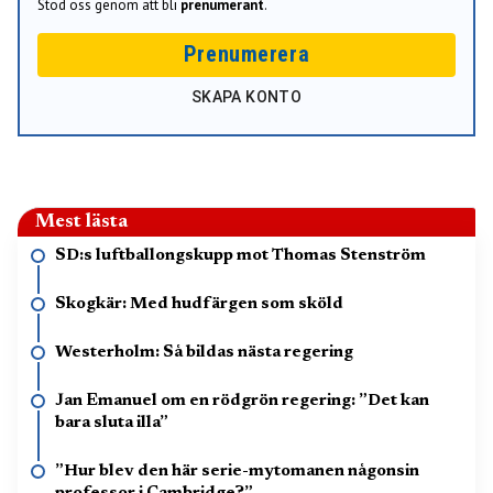
Stöd oss genom att bli
prenumerant
.
Prenumerera
SKAPA KONTO
Mest lästa
SD:s luftballongskupp mot Thomas Stenström
Skogkär: Med hudfärgen som sköld
Westerholm: Så bildas nästa regering
Jan Emanuel om en rödgrön regering: ”Det kan
bara sluta illa”
”Hur blev den här serie-mytomanen någonsin