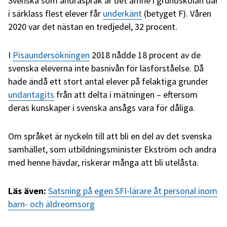
Svenska som andraspråk är det ämne i grundskolan där
i särklass flest elever får
underkänt
(betyget F). Våren
2020 var det nästan en tredjedel, 32 procent.
I
Pisaundersökningen
2018 nådde 18 procent av de
svenska eleverna inte basnivån för läsförståelse. Då
hade ändå ett stort antal elever på felaktiga grunder
undantagits
från att delta i mätningen – eftersom
deras kunskaper i svenska ansågs vara för dåliga.
Om språket är nyckeln till att bli en del av det svenska
samhället, som utbildningsminister Ekström och andra
med henne hävdar, riskerar många att bli utelåsta.
Läs även:
Satsning på egen SFI-lärare åt personal inom
barn- och äldreomsorg