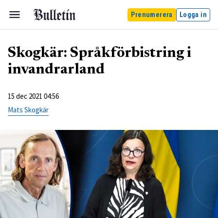
Prenumerera
Logga in
Skogkär: Språkförbistring i
invandrarland
15 dec 2021 04:56
Mats Skogkär