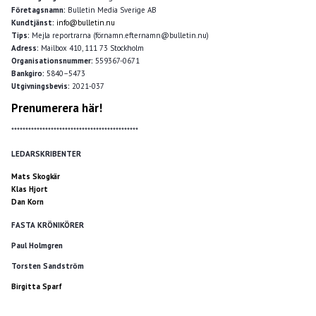
Företagsnamn:
Bulletin Media Sverige AB
Kundtjänst:
info@bulletin.nu
Tips:
Mejla reportrarna (förnamn.efternamn@bulletin.nu)
Adress:
Mailbox 410, 111 73 Stockholm
Organisationsnummer:
559367-0671
Bankgiro:
5840–5473
Utgivningsbevis:
2021-037
Prenumerera här!
*********************************************
LEDARSKRIBENTER
Mats Skogkär
Klas Hjort
Dan Korn
FASTA KRÖNIKÖRER
Paul Holmgren
Torsten Sandström
Birgitta Sparf