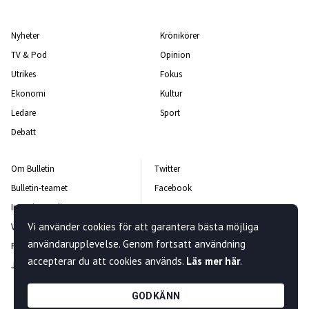
Nyheter
Krönikörer
TV & Pod
Opinion
Utrikes
Fokus
Ekonomi
Kultur
Ledare
Sport
Debatt
Om Bulletin
Twitter
Bulletin-teamet
Facebook
Integritetspolicy
Instagram
Vi använder cookies för att garantera bästa möjliga
Vanliga frågor och svar
Kontakta oss
användarupplevelse. Genom fortsatt användning
Rättelsepolicy
Nyhetsbrev
accepterar du att cookies används.
Läs mer här
.
Jobba hos oss
GODKÄNN