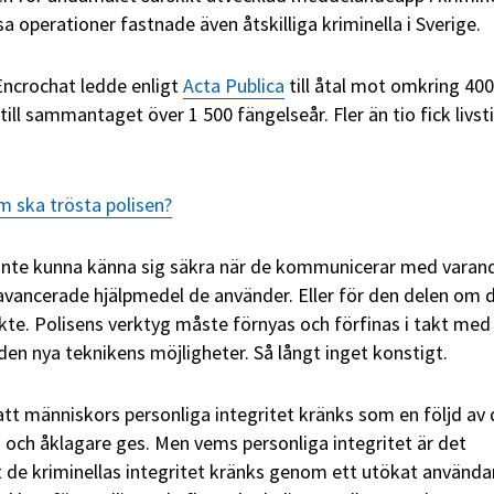
sa operationer fastnade även åtskilliga kriminella i Sverige.
Encrochat ledde enligt
Acta Publica
till åtal mot omkring 400
ll sammantaget över 1 500 fängelseår. Fler än tio fick livst
m ska trösta polisen?
inte kunna känna sig säkra när de kommunicerar med varand
 avancerade hjälpmedel de använder. Eller för den delen om 
te. Polisens verktyg måste förnyas och förfinas i takt med
g den nya teknikens möjligheter. Så långt inget konstigt.
 att människors personliga integritet kränks som en följd av
 och åklagare ges. Men vems personliga integritet är det
tt de kriminellas integritet kränks genom ett utökat använd