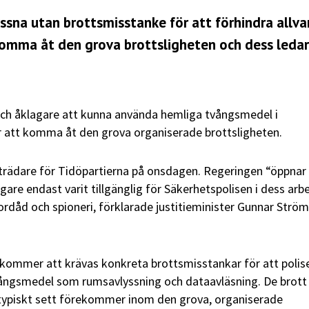
yssna utan brottsmisstanke för att förhindra allva
 komma åt den grova brottsligheten och dess ledar
ch åklagare att kunna använda hemliga tvångsmedel i
r att komma åt den grova organiserade brottsligheten.
trädare för Tidöpartierna på onsdagen. Regeringen “öppnar 
are endast varit tillgänglig för Säkerhetspolisen i dess arb
ordåd och spioneri, förklarade justitieminister Gunnar Strö
e kommer att krävas konkreta brottsmisstankar för att polis
ångsmedel som rumsavlyssning och dataavläsning. De brot
typiskt sett förekommer inom den grova, organiserade