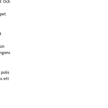
d. Och
pet.
t
sin
ängens
 polis
as ett