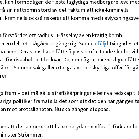
l kan förmodligen de flesta laglydiga medborgare leva me
 få sin nattsömn störd av det faktum att icke-kriminella
till kriminella också riskerar att komma med i avlyssningssve
 förstördes ett radhus i Hässelby av en kraftig bomb.
ra en del i ett pågående gängkrig. Som en
följd
tvingades et
sina hem. Deras hus hade fått så pass omfattande skador vid
r för riskabelt att bo kvar. De, om några, har verkligen fått 
kränkt. Samma sak gäller otaliga andra oskyldiga offer för g
ren.
gs fram – det må gälla straffskärpningar eller nya redskap till
variga politiker framställa det som att det den här gången t
en mot brottsligheten. Nu ska gängen stoppas.
 om att det kommer att ha en betydande effekt”, förklarade
eminister Strömmer.