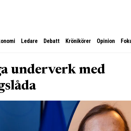
konomi
Ledare
Debatt
Krönikörer
Opinion
Fok
ga underverk med
gslåda