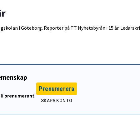
är
ögskolan i Göteborg. Reporter på TT Nyhetsbyrån i 15 år. Ledarskr
gemenskap
Prenumerera
li
prenumerant
.
SKAPA KONTO