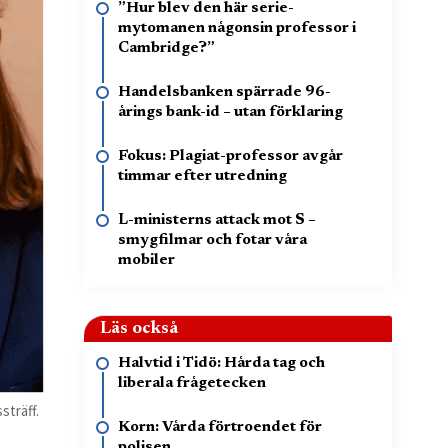
”Hur blev den här serie-
mytomanen någonsin professor i
Cambridge?”
Handelsbanken spärrade 96-
årings bank-id – utan förklaring
Fokus: Plagiat-professor avgår
timmar efter utredning
L-ministerns attack mot S –
smygfilmar och fotar våra
mobiler
Läs också
Halvtid i Tidö: Hårda tag och
liberala frågetecken
sträff.
Korn: Vårda förtroendet för
polisen