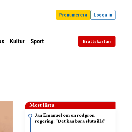
Prenumerera
Logga in
us
Kultur
Sport
Brottskartan
Mest lästa
Jan Emanuel om en rödgrön
regering: ”Det kan bara sluta illa”