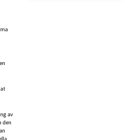
omma
gen
fat
ing av
n den
jan
lla