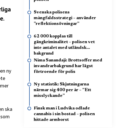
rliga
Svenska polisens
e.
mångfaldsstrategi – använder
”reflektionsövningar”
62 000 kopplas till
gängkriminalitet – polisen vet
inte antalet med utländsk
bakgrund
Nima Sanandaji: Brottsoffer med
invandrarbakgrund har lägst
en ny
förtroende för polis
ete
Ny statistik: Skjutningarna
mmer
närmar sig 400 per år – ”Ett
misslyckande”
en ska
Finsk man i Ludvika odlade
cannabis i sin bostad – polisen
t som
hittade armborst