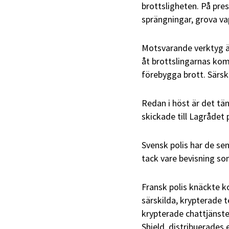
brottsligheten. På pr
sprängningar, grova va
Motsvarande verktyg är
åt brottslingarnas kom
förebygga brott. Särski
Redan i höst är det tä
skickade till Lagrådet
Svensk polis har de sen
tack vare bevisning so
Fransk polis knäckte 
särskilda, krypterade t
krypterade chattjänst
Shield, distribuerades