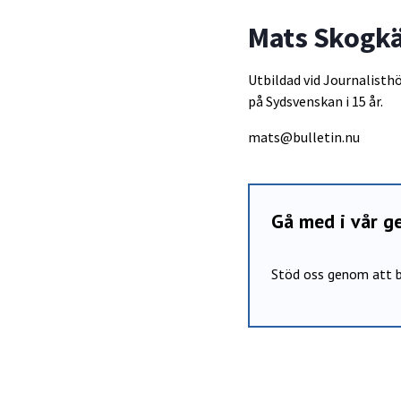
Mats Skogk
Utbildad vid Journalisth
på Sydsvenskan i 15 år.
mats@bulletin.nu
Gå med i vår 
Stöd oss genom att b