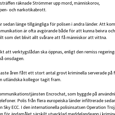
essträffen räknade Strömmer upp mord, människorov,
pen- och narkotikabrott.
 sedan länge tillgängliga för polisen i andra länder. Att k
munikation är ofta avgörande både för att kunna beivra och
lt som det blivit allt svårare att få människor att vittna.
nkt att verktygslådan ska öppnas, enligt den remiss regerin
 på onsdagen.
aste åren fått ett stort antal grovt kriminella serverade på 
m utländska kollegor tagit fram.
kommunikationstjänsten Encrochat, som byggde på användn
elefoner. Polis från flera europeiska länder infiltrerade seda
en Sky ECC.
I den internationella polisinsatsen Operation Tro
 en för ändamålet särskilt utvecklad meddelandeapp i krimine