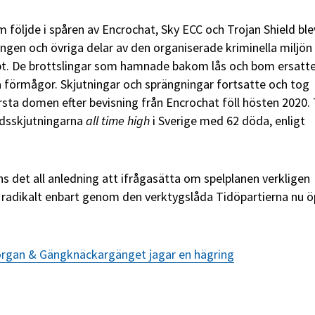
öljde i spåren av Encrochat, Sky ECC och Trojan Shield ble
Gängen och övriga delar av den organiserade kriminella miljön
t. De brottslingar som hamnade bakom lås och bom ersatt
a förmågor. Skjutningar och sprängningar fortsatte och tog
örsta domen efter bevisning från Encrochat föll hösten 2020. 
dsskjutningarna
all time high
i Sverige med 62 döda, enligt
ns det all anledning att ifrågasätta om spelplanen verkligen
radikalt enbart genom den verktygslåda Tidöpartierna nu 
rgan & Gängknäckargänget jagar en hägring