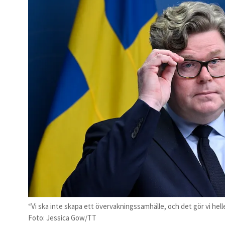
“Vi ska inte skapa ett övervakningssamhälle, och det gör vi hel
Foto: Jessica Gow/TT