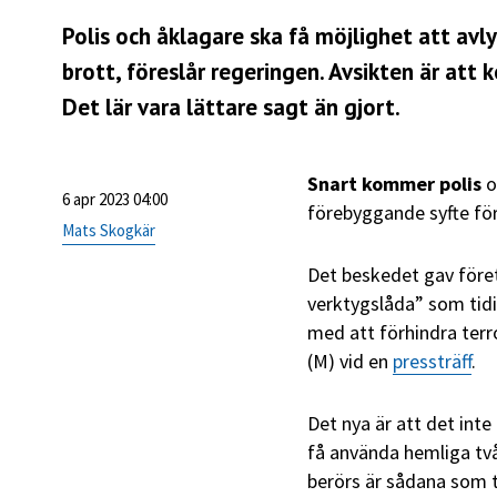
Polis och åklagare ska få möjlighet att avl
brott, föreslår regeringen. Avsikten är att
Det lär vara lättare sagt än gjort.
Snart kommer polis
o
6 apr 2023 04:00
förebyggande syfte fö
Mats Skogkär
Det beskedet gav före
verktygslåda” som tidig
med att förhindra terr
(M) vid en
pressträff
.
Det nya är att det int
få använda hemliga tv
berörs är sådana som 