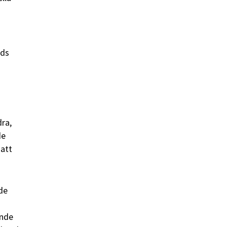
ids
ra,
de
 att
 de
ande