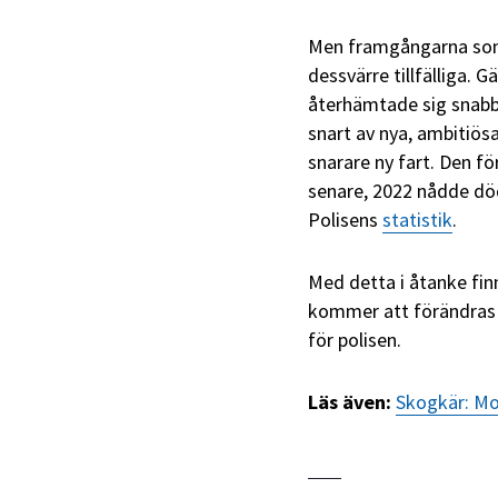
Men framgångarna som f
dessvärre tillfälliga. 
återhämtade sig snabb
snart av nya, ambitiös
snarare ny fart. Den f
senare, 2022 nådde dö
Polisens
statistik
.
Med detta i åtanke fin
kommer att förändras 
för polisen.
Läs även:
Skogkär: Mo