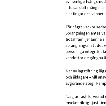
av hemliga tvångsmede
inte särskilt många lär
släktingar och vänner 
För några veckor sedan
Sprängningen antas va
tiotal familjer lämna 
sprängningen att det va
personliga integritet 
vendettor de gångna å
När ny lagstiftning läg
och åklagare – vill ans
avgörande steg i kamp
”Jag är fast förvissad
mycket riktigt justiti