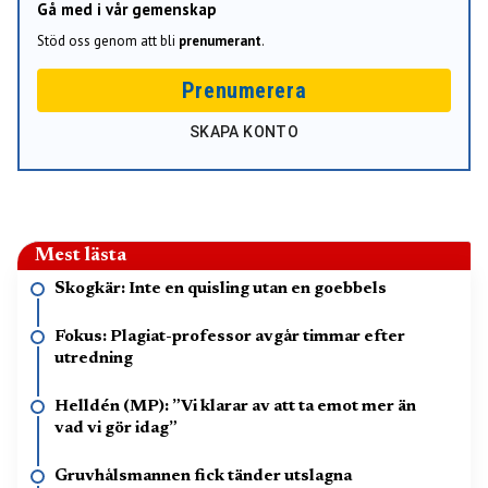
Gå med i vår gemenskap
Stöd oss genom att bli
prenumerant
.
Prenumerera
SKAPA KONTO
Mest lästa
Skogkär: Inte en quisling utan en goebbels
Fokus: Plagiat-professor avgår timmar efter
utredning
Helldén (MP): ”Vi klarar av att ta emot mer än
vad vi gör idag”
Gruvhålsmannen fick tänder utslagna