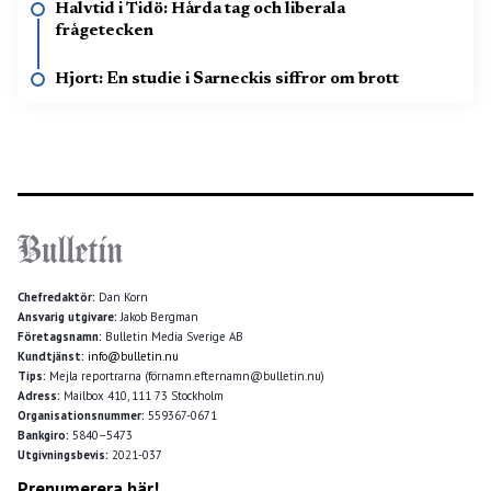
Halvtid i Tidö: Hårda tag och liberala
frågetecken
Hjort: En studie i Sarneckis siffror om brott
Chefredaktör:
Dan Korn
Ansvarig utgivare:
Jakob Bergman
Företagsnamn:
Bulletin Media Sverige AB
Kundtjänst:
info@bulletin.nu
Tips:
Mejla reportrarna (förnamn.efternamn@bulletin.nu)
Adress:
Mailbox 410, 111 73 Stockholm
Organisationsnummer:
559367-0671
Bankgiro:
5840–5473
Utgivningsbevis:
2021-037
Prenumerera här!