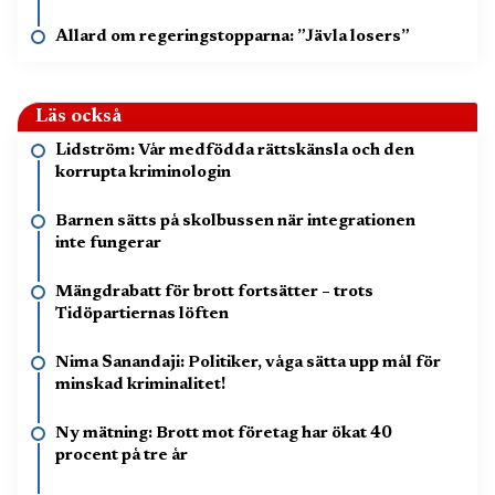
Allard om regeringstopparna: ”Jävla losers”
Läs också
Lidström: Vår medfödda rättskänsla och den
korrupta kriminologin
Barnen sätts på skolbussen när integrationen
inte fungerar
Mängdrabatt för brott fortsätter – trots
Tidöpartiernas löften
Nima Sanandaji: Politiker, våga sätta upp mål för
minskad kriminalitet!
Ny mätning: Brott mot företag har ökat 40
procent på tre år