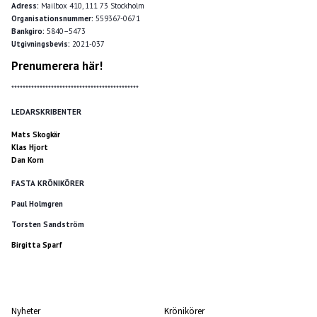
Adress:
Mailbox 410, 111 73 Stockholm
Organisationsnummer:
559367-0671
Bankgiro:
5840–5473
Utgivningsbevis:
2021-037
Prenumerera här!
*********************************************
LEDARSKRIBENTER
Mats Skogkär
Klas Hjort
Dan Korn
FASTA KRÖNIKÖRER
Paul Holmgren
Torsten Sandström
Birgitta Sparf
Nyheter
Krönikörer