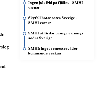
Ingen julefrid på fjället – SMHI
varnar
Skyfall hotar östra Sverige –
SMHI varnar
SMHI utfärdar orange varning i
rån
södra Sverige
rolog
SMHI: Inget semesterväder
kommande veckan
and.