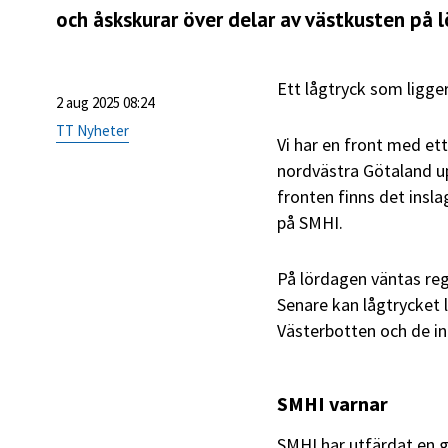
och åskskurar över delar av västkusten på 
Ett lågtryck som ligger
2 aug 2025 08:24
TT Nyheter
Vi har en front med e
nordvästra Götaland up
fronten finns det insl
på SMHI.
På lördagen väntas reg
Senare kan lågtrycket 
Västerbotten och de in
SMHI varnar
SMHI har utfärdat en gu