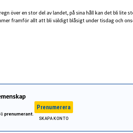
 över en stor del av landet, på sina håll kan det bli lite st
r framför allt att bli väldigt blåsigt under tisdag och on
gemenskap
Prenumerera
li
prenumerant
.
SKAPA KONTO