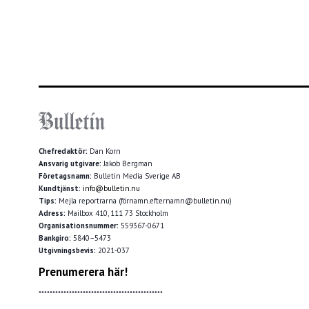
Chefredaktör:
Dan Korn
Ansvarig utgivare:
Jakob Bergman
Företagsnamn:
Bulletin Media Sverige AB
Kundtjänst:
info@bulletin.nu
Tips:
Mejla reportrarna (förnamn.efternamn@bulletin.nu)
Adress:
Mailbox 410, 111 73 Stockholm
Organisationsnummer:
559367-0671
Bankgiro:
5840–5473
Utgivningsbevis:
2021-037
Prenumerera här!
*********************************************