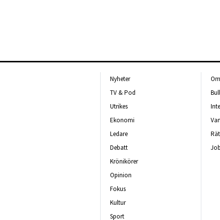
Nyheter
Om 
TV & Pod
Bul
Utrikes
Int
Ekonomi
Van
Ledare
Rät
Debatt
Job
Krönikörer
Opinion
Fokus
Kultur
Sport