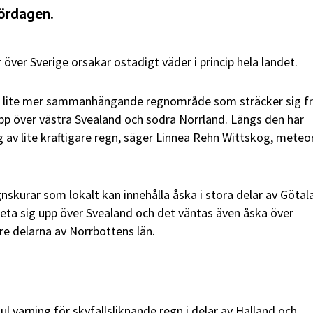
lördagen.
 över Sverige orsakar ostadigt väder i princip hela landet.
tt lite mer sammanhängande regnområde som sträcker sig f
p över västra Svealand och södra Norrland. Längs den här
ag av lite kraftigare regn, säger Linnea Rehn Wittskog, meteo
nskurar som lokalt kan innehålla åska i stora delar av Götal
leta sig upp över Svealand och det väntas även åska över
re delarna av Norrbottens län.
l varning för skyfallsliknande regn i delar av Halland och