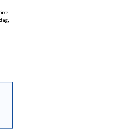
örre
sdag,