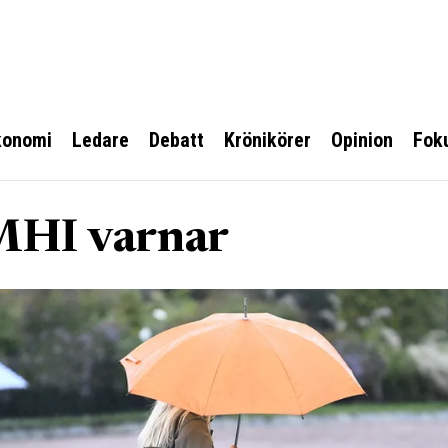
konomi
Ledare
Debatt
Krönikörer
Opinion
Fok
SMHI varnar