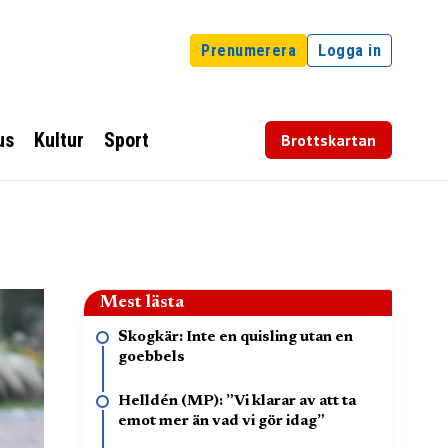
Prenumerera
Logga in
us
Kultur
Sport
Brottskartan
Mest lästa
Skogkär: Inte en quisling utan en
goebbels
Helldén (MP): ”Vi klarar av att ta
emot mer än vad vi gör idag”