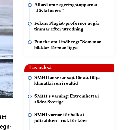
Allard om regeringstopparna:
”Jävla losers”
Fokus: Plagiat-professor avgår
timmar efter utredning
Funcke om Lindberg: ”Som man
bäddar får man ligga”
Läs också
SMHI lanserar sajt för att följa
klimatkrisen i realtid
SMHI:s varning: Extremhetta i
södra Sverige
SMHI varnar för halka i
ött
jultrafiken – risk för köer
regn-