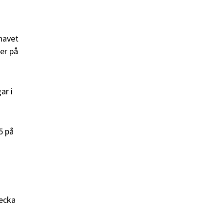
 havet
er på
ar i
5 på
vecka