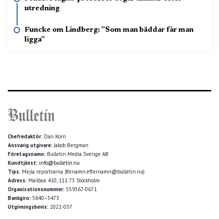
utredning
Funcke om Lindberg: ”Som man bäddar får man
ligga”
Chefredaktör:
Dan Korn
Ansvarig utgivare:
Jakob Bergman
Företagsnamn:
Bulletin Media Sverige AB
Kundtjänst:
info@bulletin.nu
Tips:
Mejla reportrarna (förnamn.efternamn@bulletin.nu)
Adress:
Mailbox 410, 111 73 Stockholm
Organisationsnummer:
559367-0671
Bankgiro:
5840–5473
Utgivningsbevis:
2021-037