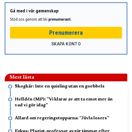
Gå med i vår gemenskap
Stöd oss genom att bli
prenumerant
.
Prenumerera
SKAPA KONTO
Mest lästa
Skogkär: Inte en quisling utan en goebbels
Helldén (MP): ”Vi klarar av att ta emot mer än
vad vi gör idag”
Allard om regeringstopparna: ”Jävla losers”
Fokus: Plagiat-professor avgår timmar efter