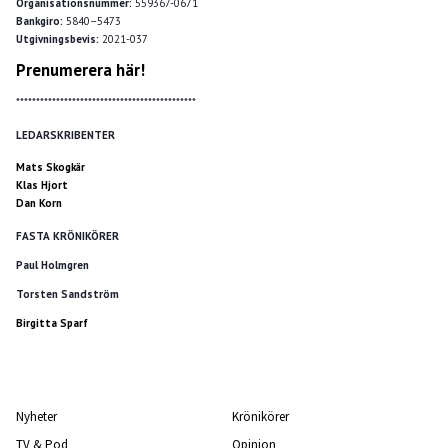
Organisationsnummer:
559367-0671
Bankgiro:
5840–5473
Utgivningsbevis:
2021-037
Prenumerera här!
*********************************************
LEDARSKRIBENTER
Mats Skogkär
Klas Hjort
Dan Korn
FASTA KRÖNIKÖRER
Paul Holmgren
Torsten Sandström
Birgitta Sparf
Nyheter
Krönikörer
TV & Pod
Opinion