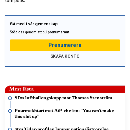
som polis.
Gå med i vår gemenskap
Stöd oss genom att bli
prenumerant
.
Prenumerera
SKAPA KONTO
Mest lästa
SD:s luftballongskupp mot Thomas Stenström
Pourmokhtari mot AiP-chefen: ”You can’t make
this shit up”
Nya Tider-profilen lämnar nationaliströrelse