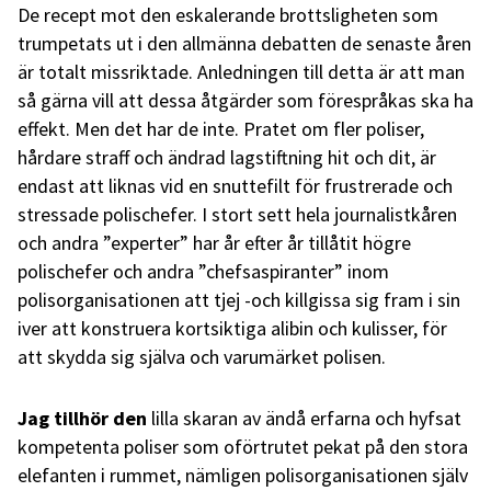
De recept mot den eskalerande brottsligheten som
trumpetats ut i den allmänna debatten de senaste åren
är totalt missriktade. Anledningen till detta är att man
så gärna vill att dessa åtgärder som förespråkas ska ha
effekt. Men det har de inte. Pratet om fler poliser,
hårdare straff och ändrad lagstiftning hit och dit, är
endast att liknas vid en snuttefilt för frustrerade och
stressade polischefer. I stort sett hela journalistkåren
och andra ”experter” har år efter år tillåtit högre
polischefer och andra ”chefsaspiranter” inom
polisorganisationen att tjej -och killgissa sig fram i sin
iver att konstruera kortsiktiga alibin och kulisser, för
att skydda sig själva och varumärket polisen.
Jag tillhör den
lilla skaran av ändå erfarna och hyfsat
kompetenta poliser som oförtrutet pekat på den stora
elefanten i rummet, nämligen polisorganisationen själv