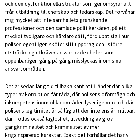
och den dysfunktionella struktur som genomsyrar allt
från utbildning till chefskap och ledarskap. Det förvånar
mig mycket att inte samhällets granskande
professioner och den samlade politikerkåren, på ett
mycket tydligare och hårdare sätt, fördjupat sig i hur
polisen egentligen sköter sitt uppdrag och i större
utsträckning utkräver ansvar av de chefer som
uppenbarligen gång på gång misslyckas inom sina
ansvarsområden.
Det är sedan lång tid tillbaka känt att i länder där olika
typer av korruption får råda, där polisens oförmåga och
inkompetens inom olika områden lyser igenom och där
polisens legitimitet är så låg att den inte ens är mätbar,
där frodas också laglöshet, utveckling av grov
gängkriminalitet och kriminalitet av mer
krigsinspirerad karaktär. Exakt det förhållandet har vi