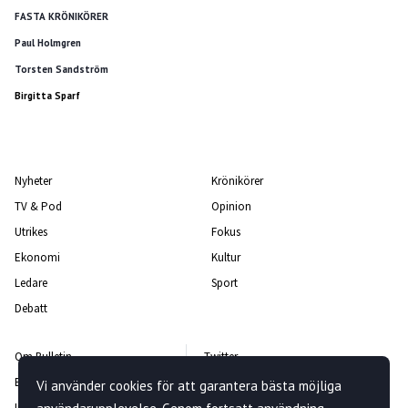
FASTA KRÖNIKÖRER
Paul Holmgren
Torsten Sandström
Birgitta Sparf
Nyheter
Krönikörer
TV & Pod
Opinion
Utrikes
Fokus
Ekonomi
Kultur
Ledare
Sport
Debatt
Om Bulletin
Twitter
Bulletin-teamet
Facebook
Vi använder cookies för att garantera bästa möjliga
Integritetspolicy
Instagram