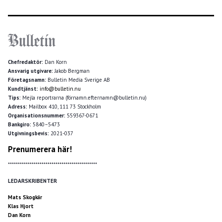
Chefredaktör:
Dan Korn
Ansvarig utgivare:
Jakob Bergman
Företagsnamn:
Bulletin Media Sverige AB
Kundtjänst:
info@bulletin.nu
Tips:
Mejla reportrarna (förnamn.efternamn@bulletin.nu)
Adress:
Mailbox 410, 111 73 Stockholm
Organisationsnummer:
559367-0671
Bankgiro:
5840–5473
Utgivningsbevis:
2021-037
Prenumerera här!
*********************************************
LEDARSKRIBENTER
Mats Skogkär
Klas Hjort
Dan Korn