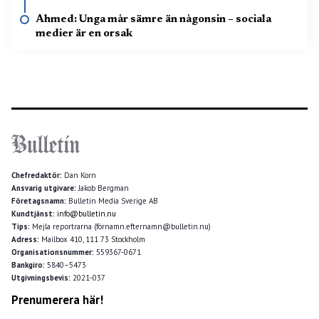
Ahmed: Unga mår sämre än någonsin – sociala
medier är en orsak
Chefredaktör:
Dan Korn
Ansvarig utgivare:
Jakob Bergman
Företagsnamn:
Bulletin Media Sverige AB
Kundtjänst:
info@bulletin.nu
Tips:
Mejla reportrarna (förnamn.efternamn@bulletin.nu)
Adress:
Mailbox 410, 111 73 Stockholm
Organisationsnummer:
559367-0671
Bankgiro:
5840–5473
Utgivningsbevis:
2021-037
Prenumerera här!