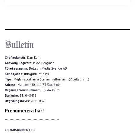
Chefredaktör:
Dan Korn
Ansvarig utgivare:
Jakob Bergman
Företagsnamn:
Bulletin Media Sverige AB
Kundtjänst:
info@bulletin.nu
Tips:
Mejla reportrarna (förnamn.efternamn@bulletin.nu)
Adress:
Mailbox 410, 111 73 Stockholm
Organisationsnummer:
559367-0671
Bankgiro:
5840–5473
Utgivningsbevis:
2021-037
Prenumerera här!
*********************************************
LEDARSKRIBENTER