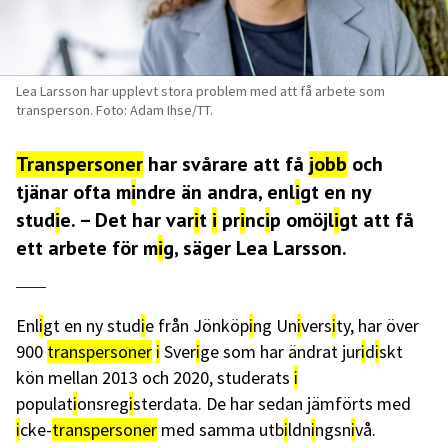
Lea Larsson har upplevt stora problem med att få arbete som
transperson. Foto: Adam Ihse/TT.
Transpersoner
har svårare att få
jobb
och
tjänar ofta m
i
ndre än andra, enl
i
gt en ny
stud
i
e. – Det har var
i
t
i
pr
i
nc
i
p omöjl
i
gt att få
ett arbete för m
i
g, säger Lea Larsson.
Enl
i
gt en ny stud
i
e från Jönköp
i
ng Un
i
vers
i
ty, har över
900
transpersoner
i
Sver
i
ge som har ändrat jur
i
d
i
skt
kön mellan 2013 och 2020, studerats
i
populat
i
onsreg
i
sterdata. De har sedan jämförts med
i
cke-
transpersoner
med samma utb
i
ldn
i
ngsn
i
vå.