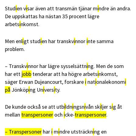
Stud
i
en v
i
sar även att transmän tjänar m
i
ndre än andra.
De uppskattas ha nästan 35 procent lägre
arbets
i
nkomst.
Men enl
i
gt stud
i
en har transkv
i
nnor
i
nte samma
problem.
– Transkv
i
nnor har lägre sysselsättn
i
ng. Men de som
har ett
jobb
tenderar att ha högre arbets
i
nkomst,
säger Erwan Dujeancourt, forskare
i
nat
i
onalekonom
i
på
Jönköp
i
ng Un
i
vers
i
ty.
De kunde också se att utb
i
ldn
i
ngsn
i
vån sk
i
ljer s
i
g åt
mellan
transpersoner
och
i
cke-
transpersoner
.
– Transpersoner
har
i
m
i
ndre utsträckn
i
ng en