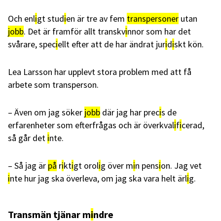
Och enl
i
gt stud
i
en är tre av fem
transpersoner
utan
jobb
. Det är framför allt transkv
i
nnor som har det
svårare, spec
i
ellt efter att de har ändrat jur
i
d
i
skt kön.
Lea Larsson har upplevt stora problem med att få
arbete som transperson.
– Även om jag söker
jobb
där jag har prec
i
s de
erfarenheter som efterfrågas och är överkval
i
f
i
cerad,
så går det
i
nte.
– Så jag är
på
r
i
kt
i
gt orol
i
g över m
i
n pens
i
on. Jag vet
i
nte hur jag ska överleva, om jag ska vara helt ärl
i
g.
Transmän tjänar m
i
ndre