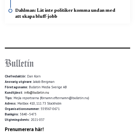
Dahlman: Låt inte politiker komma undan med
att skapa bluff-jobb
Chefredaktör:
Dan Korn
Ansvarig utgivare:
Jakob Bergman
Företagsnamn:
Bulletin Media Sverige AB
Kundtjänst:
info@bulletin.nu
Tips:
Mejla reportrarna (förnamn.efternamn@bulletin.nu)
Adress:
Mailbox 410, 111 73 Stockholm
Organisationsnummer:
559367-0671
Bankgiro:
5840–5473
Utgivningsbevis:
2021-037
Prenumerera här!