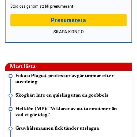
Stöd oss genom att bli
prenumerant
.
Prenumerera
SKAPA KONTO
Mest lästa
Fokus: Plagiat-professor avgår timmar efter
utredning
Skogkär: Inte en quisling utan en goebbels
Helldén (MP): ”Vi klarar av att ta emot mer än
vad vi gör idag”
Gruvhålsmannen fick tänder utslagna