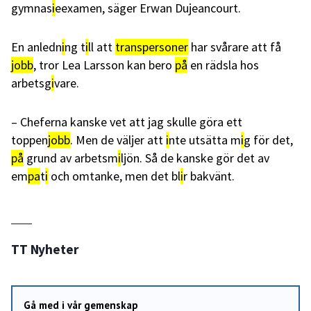
gymnas
i
eexamen, säger Erwan Dujeancourt.
En anledn
i
ng t
i
ll att
transpersoner
har svårare att få
jobb
, tror Lea Larsson kan bero
på
en rädsla hos
arbetsg
i
vare.
– Cheferna kanske vet att jag skulle göra ett
toppen
jobb
. Men de väljer att
i
nte utsätta m
i
g för det,
på
grund av arbetsm
i
ljön. Så de kanske gör det av
em
pa
t
i
och omtanke, men det bl
i
r bakvänt.
TT Nyheter
Gå med i vår gemenskap