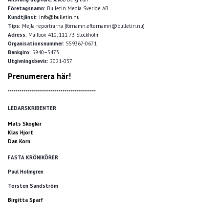
Företagsnamn:
Bulletin Media Sverige AB
Kundtjänst:
info@bulletin.nu
Tips:
Mejla reportrarna (förnamn.efternamn@bulletin.nu)
Adress:
Mailbox 410, 111 73 Stockholm
Organisationsnummer:
559367-0671
Bankgiro:
5840–5473
Utgivningsbevis:
2021-037
Prenumerera här!
*********************************************
LEDARSKRIBENTER
Mats Skogkär
Klas Hjort
Dan Korn
FASTA KRÖNIKÖRER
Paul Holmgren
Torsten Sandström
Birgitta Sparf