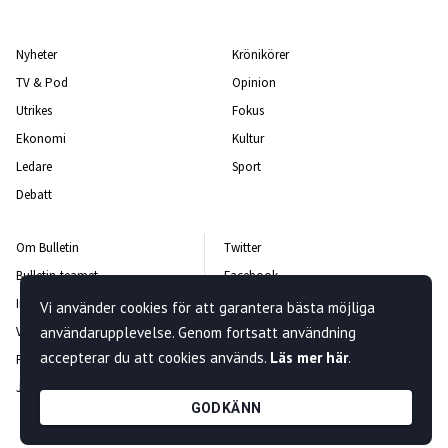
Nyheter
Krönikörer
TV & Pod
Opinion
Utrikes
Fokus
Ekonomi
Kultur
Ledare
Sport
Debatt
Om Bulletin
Twitter
Bulletin-teamet
Facebook
Integritetspolicy
Instagram
Vi använder cookies för att garantera bästa möjliga
Vanliga frågor och svar
användarupplevelse. Genom fortsatt användning
Kontakta oss
accepterar du att cookies används.
Läs mer här
.
Rättelsepolicy
Nyhetsbrev
Jobba hos oss
GODKÄNN