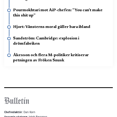
Pourmokhtari mot AiP-chefen: ”You can’t make
this shit up”
Hjort: Vänsterns moral gäller bara ibland
Sandström: Cambridge: explosion i
drömfabriken
Åkesson och flera M-politiker kritiserar
petningen av Fröken Snusk
Chefredaktör:
Dan Korn
Ansvarig utgivare:
Jakob Bergman