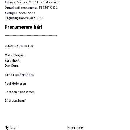
Adress:
Mailbox 410, 111 73 Stockholm
Organisationsnummer:
559367-0671
Bankgiro:
5840–5473
Utgivningsbevis:
2021-037
Prenumerera här!
*********************************************
LEDARSKRIBENTER
Mats Skogkär
Klas Hjort
Dan Korn
FASTA KRÖNIKÖRER
Paul Holmgren
Torsten Sandström
Birgitta Sparf
Nyheter
Krönikörer