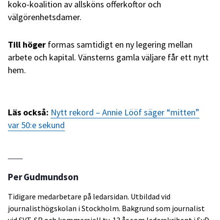
koko-koalition av allsköns offerkoftor och
välgörenhetsdamer.
Till höger
formas samtidigt en ny legering mellan
arbete och kapital. Vänsterns gamla väljare får ett nytt
hem.
Läs också:
Nytt rekord – Annie Lööf säger “mitten”
var 50:e sekund
Per Gudmundson
Tidigare medarbetare på ledarsidan. Utbildad vid
journalisthögskolan i Stockholm. Bakgrund som journalist
vid SVT, SR och kommersiell tv, 13 år som ledarskribent i SvD.