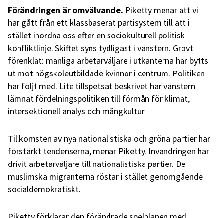
Förändringen är omvälvande.
Piketty menar att vi
har gått från ett klassbaserat partisystem till att i
stället inordna oss efter en sociokulturell politisk
konfliktlinje. Skiftet syns tydligast i vänstern. Grovt
förenklat: manliga arbetarväljare i utkanterna har bytts
ut mot högskoleutbildade kvinnor i centrum. Politiken
har följt med. Lite tillspetsat beskrivet har vänstern
lämnat fördelningspolitiken till förmån för klimat,
intersektionell analys och mångkultur.
Tillkomsten av nya nationalistiska och gröna partier har
förstärkt tendenserna, menar Piketty. Invandringen har
drivit arbetarväljare till nationalistiska partier. De
muslimska migranterna röstar i stället genomgående
socialdemokratiskt.
Piketty förklarar den förändrade spelplanen med