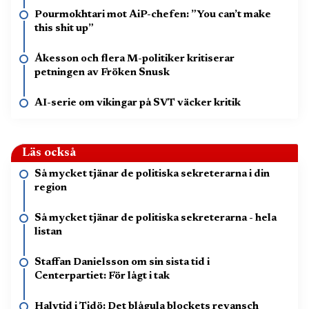
Pourmokhtari mot AiP-chefen: ”You can’t make
this shit up”
Åkesson och flera M-politiker kritiserar
petningen av Fröken Snusk
AI-serie om vikingar på SVT väcker kritik
Läs också
Så mycket tjänar de politiska sekreterarna i din
region
Så mycket tjänar de politiska sekreterarna - hela
listan
Staffan Danielsson om sin sista tid i
Centerpartiet: För lågt i tak
Halvtid i Tidö: Det blågula blockets revansch