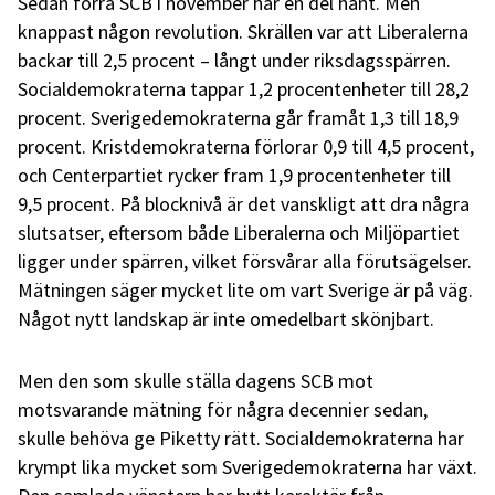
Sedan förra SCB i november har en del hänt. Men
knappast någon revolution. Skrällen var att Liberalerna
backar till 2,5 procent – långt under riksdagsspärren.
Socialdemokraterna tappar 1,2 procentenheter till 28,2
procent. Sverigedemokraterna går framåt 1,3 till 18,9
procent. Kristdemokraterna förlorar 0,9 till 4,5 procent,
och Centerpartiet rycker fram 1,9 procentenheter till
9,5 procent. På blocknivå är det vanskligt att dra några
slutsatser, eftersom både Liberalerna och Miljöpartiet
ligger under spärren, vilket försvårar alla förutsägelser.
Mätningen säger mycket lite om vart Sverige är på väg.
Något nytt landskap är inte omedelbart skönjbart.
Men den som skulle ställa dagens SCB mot
motsvarande mätning för några decennier sedan,
skulle behöva ge Piketty rätt. Socialdemokraterna har
krympt lika mycket som Sverigedemokraterna har växt.