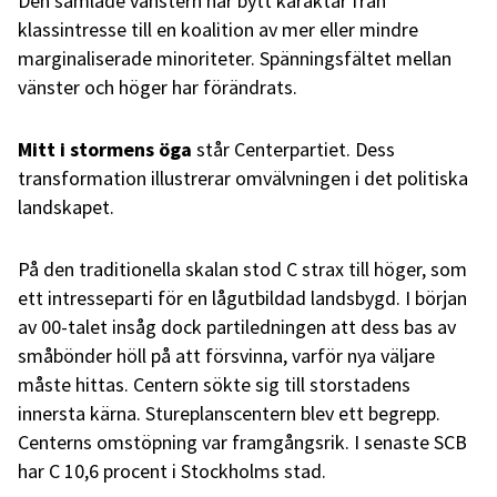
Den samlade vänstern har bytt karaktär från
klassintresse till en koalition av mer eller mindre
marginaliserade minoriteter. Spänningsfältet mellan
vänster och höger har förändrats.
Mitt i stormens öga
står Centerpartiet. Dess
transformation illustrerar omvälvningen i det politiska
landskapet.
På den traditionella skalan stod C strax till höger, som
ett intresseparti för en lågutbildad landsbygd. I början
av 00-talet insåg dock partiledningen att dess bas av
småbönder höll på att försvinna, varför nya väljare
måste hittas. Centern sökte sig till storstadens
innersta kärna. Stureplanscentern blev ett begrepp.
Centerns omstöpning var framgångsrik. I senaste SCB
har C 10,6 procent i Stockholms stad.