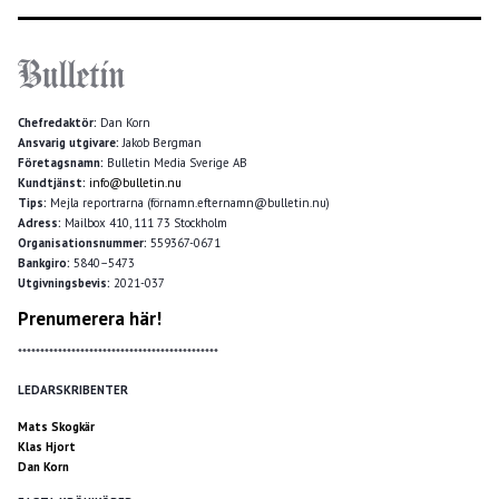
Chefredaktör:
Dan Korn
Ansvarig utgivare:
Jakob Bergman
Företagsnamn:
Bulletin Media Sverige AB
Kundtjänst:
info@bulletin.nu
Tips:
Mejla reportrarna (förnamn.efternamn@bulletin.nu)
Adress:
Mailbox 410, 111 73 Stockholm
Organisationsnummer:
559367-0671
Bankgiro:
5840–5473
Utgivningsbevis:
2021-037
Prenumerera här!
*********************************************
LEDARSKRIBENTER
Mats Skogkär
Klas Hjort
Dan Korn