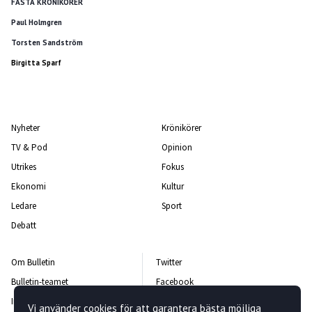
FASTA KRÖNIKÖRER
Paul Holmgren
Torsten Sandström
Birgitta Sparf
Nyheter
Krönikörer
TV & Pod
Opinion
Utrikes
Fokus
Ekonomi
Kultur
Ledare
Sport
Debatt
Om Bulletin
Twitter
Bulletin-teamet
Facebook
Integritetspolicy
Instagram
Vi använder cookies för att garantera bästa möjliga