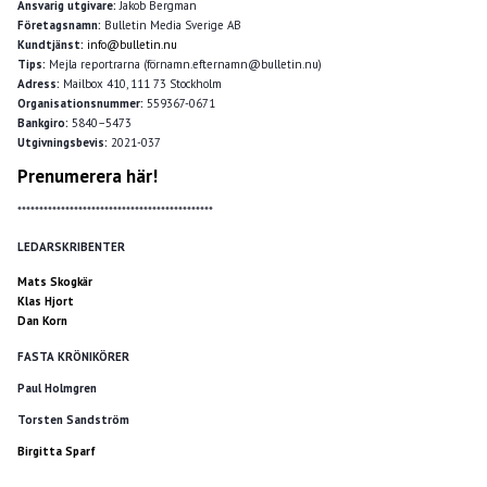
Ansvarig utgivare:
Jakob Bergman
Företagsnamn:
Bulletin Media Sverige AB
Kundtjänst:
info@bulletin.nu
Tips:
Mejla reportrarna (förnamn.efternamn@bulletin.nu)
Adress:
Mailbox 410, 111 73 Stockholm
Organisationsnummer:
559367-0671
Bankgiro:
5840–5473
Utgivningsbevis:
2021-037
Prenumerera här!
*********************************************
LEDARSKRIBENTER
Mats Skogkär
Klas Hjort
Dan Korn
FASTA KRÖNIKÖRER
Paul Holmgren
Torsten Sandström
Birgitta Sparf