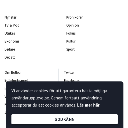
Nyheter
Krönikörer
TV & Pod
Opinion
Utrikes
Fokus
Ekonomi
Kultur
Ledare
Sport
Debatt
Om Bulletin
Twitter
Bulletin-teamet
Facebook
Integritetspolicy
Instagram
Vi använder cookies för att garantera bästa möjliga
Vanliga frågor och svar
Kontakta oss
användarupplevelse. Genom fortsatt användning
Rättelsepolicy
Nyhetsbrev
accepterar du att cookies används.
Läs mer här
.
Jobba hos oss
GODKÄNN