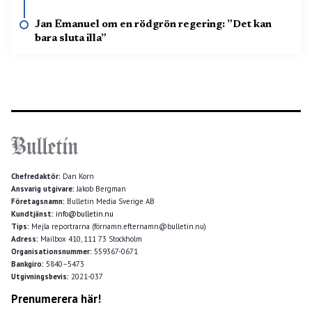
Jan Emanuel om en rödgrön regering: ”Det kan
bara sluta illa”
Chefredaktör:
Dan Korn
Ansvarig utgivare:
Jakob Bergman
Företagsnamn:
Bulletin Media Sverige AB
Kundtjänst:
info@bulletin.nu
Tips:
Mejla reportrarna (förnamn.efternamn@bulletin.nu)
Adress:
Mailbox 410, 111 73 Stockholm
Organisationsnummer:
559367-0671
Bankgiro:
5840–5473
Utgivningsbevis:
2021-037
Prenumerera här!