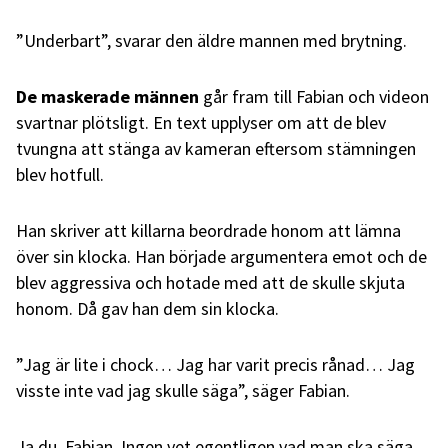
”Underbart”, svarar den äldre mannen med brytning.
De maskerade männen
går fram till Fabian och videon
svartnar plötsligt. En text upplyser om att de blev
tvungna att stänga av kameran eftersom stämningen
blev hotfull.
Han skriver att killarna beordrade honom att lämna
över sin klocka. Han började argumentera emot och de
blev aggressiva och hotade med att de skulle skjuta
honom. Då gav han dem sin klocka.
”Jag är lite i chock… Jag har varit precis rånad… Jag
visste inte vad jag skulle säga”, säger Fabian.
Ja du, Fabian. Ingen vet egentligen vad man ska säga.