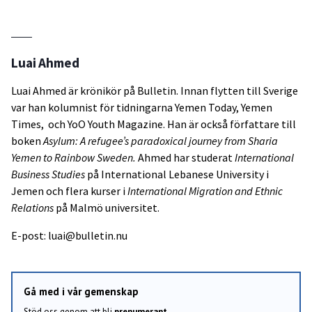
Luai Ahmed
Luai Ahmed är krönikör på Bulletin. Innan flytten till Sverige
var han kolumnist för tidningarna Yemen Today, Yemen
Times, och YoO Youth Magazine. Han är också författare till
boken
Asylum: A refugee’s paradoxical journey from Sharia
Yemen to Rainbow Sweden.
Ahmed har studerat
International
Business Studies
på International Lebanese University i
Jemen och flera kurser i
International Migration and Ethnic
Relations
på Malmö universitet.
E-post: luai@bulletin.nu
Gå med i vår gemenskap
Stöd oss genom att bli
prenumerant
.