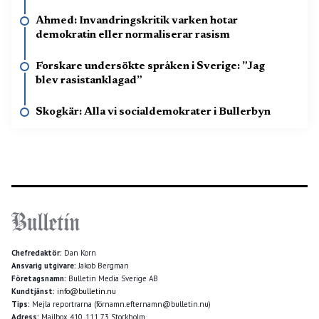
Ahmed: Invandringskritik varken hotar
demokratin eller normaliserar rasism
Forskare undersökte språken i Sverige: ”Jag
blev rasistanklagad”
Skogkär: Alla vi socialdemokrater i Bullerbyn
Chefredaktör:
Dan Korn
Ansvarig utgivare:
Jakob Bergman
Företagsnamn:
Bulletin Media Sverige AB
Kundtjänst:
info@bulletin.nu
Tips:
Mejla reportrarna (förnamn.efternamn@bulletin.nu)
Adress:
Mailbox 410, 111 73 Stockholm