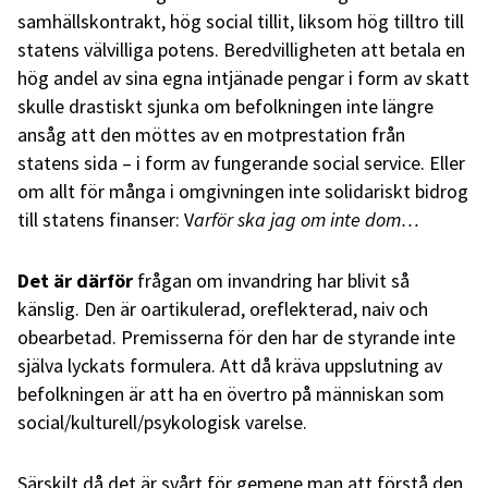
samhällskontrakt, hög social tillit, liksom hög tilltro till
statens välvilliga potens. Beredvilligheten att betala en
hög andel av sina egna intjänade pengar i form av skatt
skulle drastiskt sjunka om befolkningen inte längre
ansåg att den möttes av en motprestation från
statens sida – i form av fungerande social service. Eller
om allt för många i omgivningen inte solidariskt bidrog
till statens finanser: V
arför ska jag om inte dom…
Det är därför
frågan om invandring har blivit så
känslig. Den är oartikulerad, oreflekterad, naiv och
obearbetad. Premisserna för den har de styrande inte
själva lyckats formulera. Att då kräva uppslutning av
befolkningen är att ha en övertro på människan som
social/kulturell/psykologisk varelse.
Särskilt då det är svårt för gemene man att förstå den