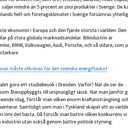
säljer mindre än 5 procent av sina produkter i Sverige. De k
omlands helt om företagsklimatet i Sverige försämras ytterlig
ste ekonomin i Europa och den fjärde största i världen. Den
vilar på stora globala marknadsandelar. Bilindustrin är
ler, BMW, Volkswagen, Audi, Porsche, och så vidare, som a
 starkare.
var måste utkrävas för det svenska energifiaskot
alet göra ett studiebesök i Dresden. Varför? När de ser de
om återuppbyggts till ursprungligt skick. När man jämför 
eende idag, förstår man vilken enorm kraftansträngning oc
resenterar. Samtidigt som man i Tyskland skapat ett av värld
m inte det bästa. Då förstår man bättre vilken konkurrens vi
industrin utan också genom bättre politisk styrning.