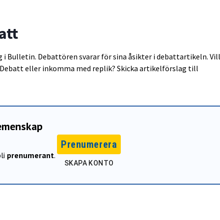
att
i Bulletin. Debattören svarar för sina åsikter i debattartikeln. Vil
 Debatt eller inkomma med replik? Skicka artikelförslag till
gemenskap
Prenumerera
li
prenumerant
.
SKAPA KONTO