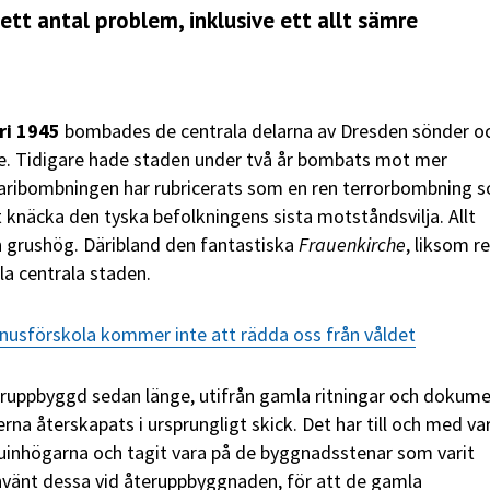
ett antal problem, inklusive ett allt sämre
ri 1945
bombades de centrala delarna av Dresden sönder o
e. Tidigare hade staden under två år bombats mot mer
uaribombningen har rubricerats som en ren terrorbombning 
att knäcka den tyska befolkningens sista motståndsvilja. Allt
n grushög. Däribland den fantastiska
Frauenkirche
, liksom r
a centrala staden.
usförskola kommer inte att rädda oss från våldet
eruppbyggd sedan länge, utifrån gamla ritningar och dokume
a återskapats i ursprungligt skick. Det har till och med var
uinhögarna och tagit vara på de byggnadsstenar som varit
nvänt dessa vid återuppbyggnaden, för att de gamla