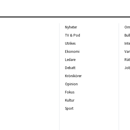
Nyheter
Om 
TV & Pod
Bul
Utrikes
Int
Ekonomi
Van
Ledare
Rät
Debatt
Job
Krönikörer
Opinion
Fokus
Kultur
Sport