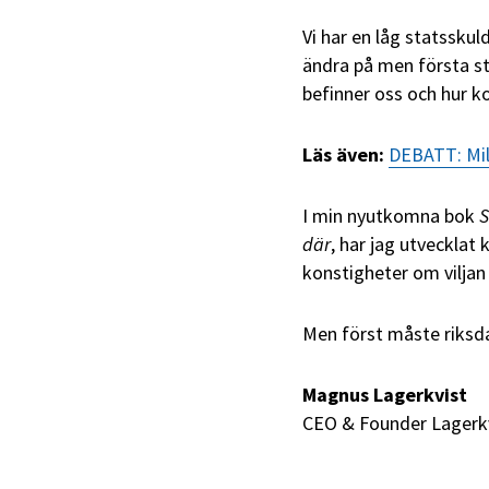
Vi har en låg statssku
ändra på men första st
befinner oss och hur k
Läs även:
DEBATT: Mi
I min nyutkomna bok
S
där
, har jag utvecklat
konstigheter om viljan 
Men först måste riksda
Magnus Lagerkvist
CEO & Founder Lagerkv