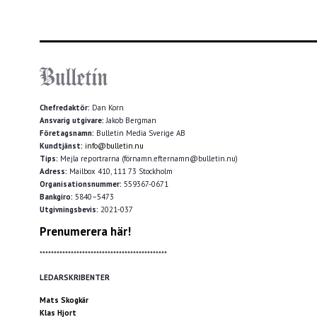
Chefredaktör:
Dan Korn
Ansvarig utgivare:
Jakob Bergman
Företagsnamn:
Bulletin Media Sverige AB
Kundtjänst:
info@bulletin.nu
Tips:
Mejla reportrarna (förnamn.efternamn@bulletin.nu)
Adress:
Mailbox 410, 111 73 Stockholm
Organisationsnummer:
559367-0671
Bankgiro:
5840–5473
Utgivningsbevis:
2021-037
Prenumerera här!
*********************************************
LEDARSKRIBENTER
Mats Skogkär
Klas Hjort