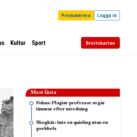
Prenumerera
Logga in
us
Kultur
Sport
Brottskartan
Mest lästa
Fokus: Plagiat-professor avgår
timmar efter utredning
Skogkär: Inte en quisling utan en
goebbels