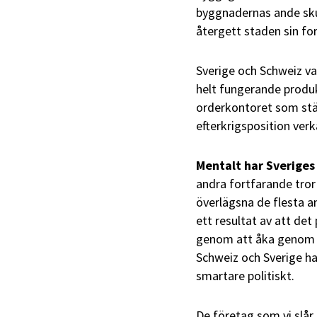
byggnadernas ande skul
återgett staden sin fo
Sverige och Schweiz va
helt fungerande produ
orderkontoret som stän
efterkrigsposition verk
Mentalt har Sveriges
andra fortfarande tror 
överlägsna de flesta an
ett resultat av att det
genom att åka genom T
Schweiz och Sverige har
smartare politiskt.
De företag som vi slår 