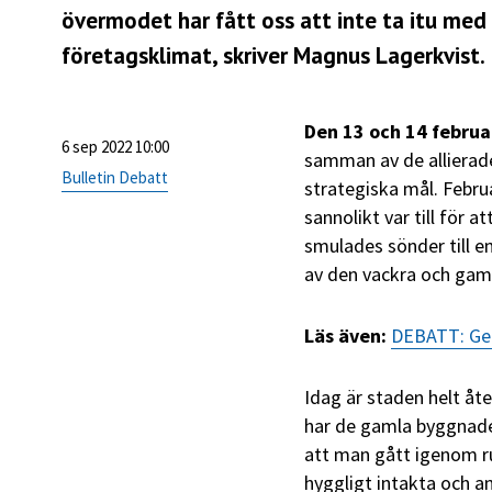
övermodet har fått oss att inte ta itu med 
företagsklimat, skriver Magnus Lagerkvist.
Den 13 och 14 februa
6 sep 2022 10:00
samman av de allierad
Bulletin Debatt
strategiska mål. Febr
sannolikt var till för 
smulades sönder till e
av den vackra och gaml
Läs även:
DEBATT: Gen
Idag är staden helt åt
har de gamla byggnadern
att man gått igenom r
hyggligt intakta och a