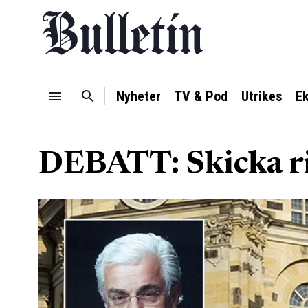
Nyheter
TV & Pod
Utrikes
E
DEBATT: Skicka ri