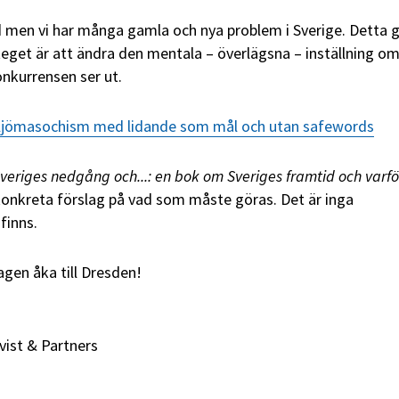
ld men vi har många gamla och nya problem i Sverige. Detta g
eget är att ändra den mentala – överlägsna – inställning om 
onkurrensen ser ut.
ljömasochism med lidande som mål och utan safewords
veriges nedgång och...: en bok om Sveriges framtid och varför
 konkreta förslag på vad som måste göras. Det är inga
finns.
gen åka till Dresden!
ist & Partners