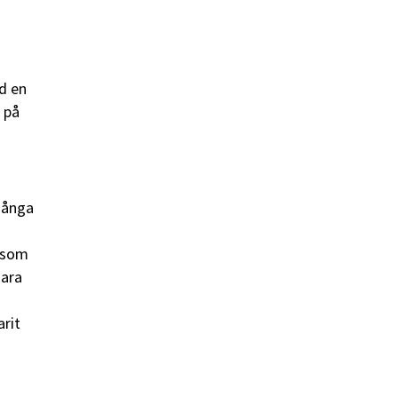
d en
 på
 många
, som
Bara
arit
,