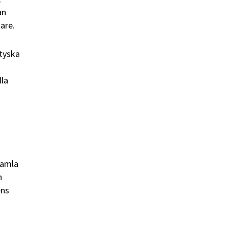
an
are.
 tyska
lla
gamla
h
ens