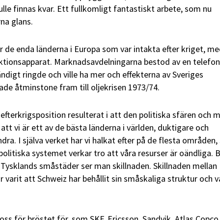
le finnas kvar. Ett fullkomligt fantastiskt arbete, som nu
rna glans.
r de enda länderna i Europa som var intakta efter kriget, me
ktionsapparat. Marknadsavdelningarna bestod av en telefon
digt ringde och ville ha mer och effekterna av Sveriges
ade åtminstone fram till oljekrisen 1973/74.
efterkrigsposition resulterat i att den politiska sfären och
att vi är ett av de bästa länderna i världen, duktigare och
dra. I själva verket har vi halkat efter på de flesta områden
 politiska systemet verkar tro att våra resurser är oändliga. 
ysklands småstäder ser man skillnaden. Skillnaden mellan
 varit att Schweiz har behållit sin småskaliga struktur och v
oss för bröstet för, som SKF, Ericsson, Sandvik, Atlas Copco