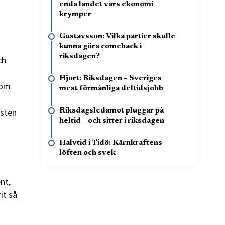
enda landet vars ekonomi
krymper
Gustavsson: Vilka partier skulle
kunna göra comeback i
riksdagen?
ch
Hjort: Riksdagen – Sveriges
som
mest förmånliga deltidsjobb
esten
Riksdagsledamot pluggar på
heltid – och sitter i riksdagen
Halvtid i Tidö: Kärnkraftens
löften och svek
nt,
it så