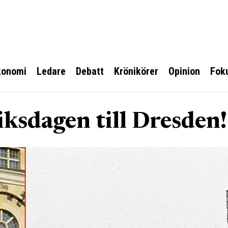
konomi
Ledare
Debatt
Krönikörer
Opinion
Fok
ksdagen till Dresden!