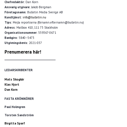
Chefredaktör:
Dan Korn
Ansvarig utgivare:
Jakob Bergman
Företagsnamn:
Bulletin Media Sverige AB
Kundtjänst:
info@bulletin.nu
Tips:
Mejla reportrarna (förnamn.efternamn@bulletin.nu)
Adress:
Mailbox 410, 111 73 Stockholm
Organisationsnummer:
559367-0671
Bankgiro:
5840–5473
Utgivningsbevis:
2021-037
Prenumerera här!
*********************************************
LEDARSKRIBENTER
Mats Skogkär
Klas Hjort
Dan Korn
FASTA KRÖNIKÖRER
Paul Holmgren
Torsten Sandström
Birgitta Sparf