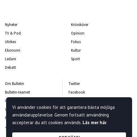
Nyheter
Krönikörer
TV & Pod
Opinion
Utrikes
Fokus
Ekonomi
Kultur
Ledare
Sport
Debatt
Om Bulletin
Twitter
Bulletin-teamet
Facebook
Integritetspolicy
Instagram
Vi använder cookies för att garantera bästa möjliga
Vanliga frågor och svar
Kontakta oss
användarupplevelse. Genom fortsatt användning
Rättelsepolicy
Nyhetsbrev
accepterar du att cookies används.
Läs mer här
.
Jobba hos oss