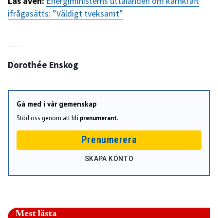
Läs även:
Energiministerns uttalanden om kärnkraft
ifrågasätts: ”Väldigt tveksamt”
Dorothée Enskog
Gå med i vår gemenskap
Stöd oss genom att bli
prenumerant
.
Prenumerera
SKAPA KONTO
Mest lästa