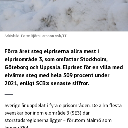
Arkivbild. Foto: Björn Larsson Ask/TT
Förra året steg elpriserna allra mest i
elprisområde 3, som omfattar Stockholm,
Göteborg och Uppsala. Elpriset för en villa med
elvärme steg med hela 509 procent under
2021, enligt SCB:s senaste siffror.
Sverige är uppdelat i fyra elprisområden. De allra flesta
svenskar bor inom elområde 3 (SE3) där
storstadsregionerna ligger – förutom Malmö som
ligger i SE4.