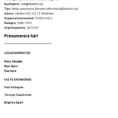
Kundtjänst:
info@bulletin.nu
Tips:
Mejla reportrarna (förnamn.efternamn@bulletin.nu)
Adress:
Mailbox 410, 111 73 Stockholm
Organisationsnummer:
559367-0671
Bankgiro:
5840–5473
Utgivningsbevis:
2021-037
Prenumerera här!
*********************************************
LEDARSKRIBENTER
Mats Skogkär
Klas Hjort
Dan Korn
FASTA KRÖNIKÖRER
Paul Holmgren
Torsten Sandström
Birgitta Sparf