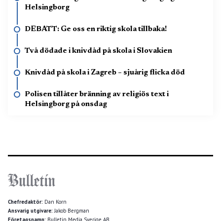
Helsingborg
DEBATT: Ge oss en riktig skola tillbaka!
Två dödade i knivdåd på skola i Slovakien
Knivdåd på skola i Zagreb – sjuårig flicka död
Polisen tillåter bränning av religiös text i
Helsingborg på onsdag
Chefredaktör:
Dan Korn
Ansvarig utgivare:
Jakob Bergman
Företagsnamn:
Bulletin Media Sverige AB