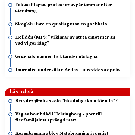
Fokus: Plagiat-professor avgår timmar efter
utredning
Skogkär: Inte en quisling utan en goebbels
Helldén (MP): ”Vi klarar av att ta emot mer än
vad vi gör idag”
Gruvhålsmannen fick tänder utslagna
Journalist undersökte Arday – utreddes av polis
Läs också
Betyder jämlik skola ”lika dålig skola för alla”?
Våg av bombdåd i Helsingborg – port till
flerfamiljshus sprängd inatt
Koranbränning blev Natobränning i regnigt