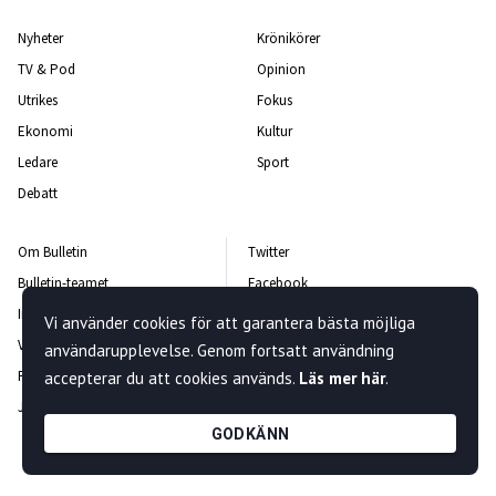
Nyheter
Krönikörer
TV & Pod
Opinion
Utrikes
Fokus
Ekonomi
Kultur
Ledare
Sport
Debatt
Om Bulletin
Twitter
Bulletin-teamet
Facebook
Integritetspolicy
Instagram
Vi använder cookies för att garantera bästa möjliga
Vanliga frågor och svar
Kontakta oss
användarupplevelse. Genom fortsatt användning
Rättelsepolicy
Nyhetsbrev
accepterar du att cookies används.
Läs mer här
.
Jobba hos oss
GODKÄNN