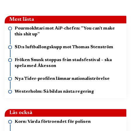
Mest lästa
Pourmokhtari mot AiP-chefen: ”You can’t make
this shit up”
SD:s luftballongskupp mot Thomas Stenström
Fröken Snusk stoppas från stadsfestival – ska
spela med Åkesson
Nya Tider-profilen lämnar nationaliströrelse
Westerholm: Så bildas nästa regering
Läs också
Korn: Vårda förtroendet för polisen