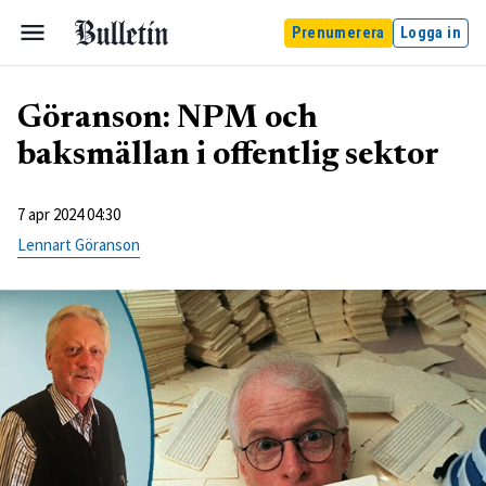
Prenumerera
Logga in
Göranson: NPM och
baksmällan i offentlig sektor
7 apr 2024 04:30
Lennart Göranson