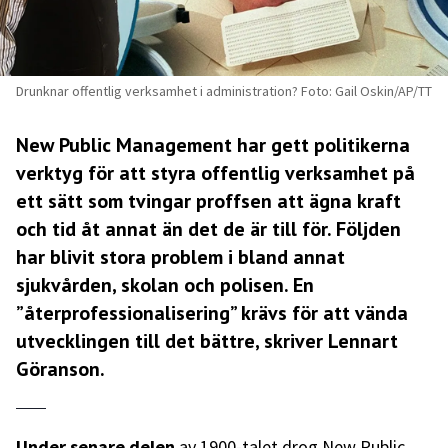
Drunknar offentlig verksamhet i administration? Foto: Gail Oskin/AP/TT
New Public Management har gett politikerna
verktyg för att styra offentlig verksamhet på
ett sätt som tvingar proffsen att ägna kraft
och tid åt annat än det de är till för. Följden
har blivit stora problem i bland annat
sjukvården, skolan och polisen. En
”återprofessionalisering” krävs för att vända
utvecklingen till det bättre, skriver Lennart
Göranson.
Under senare delen
av 1900-talet drog New Public