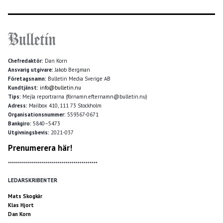
Chefredaktör:
Dan Korn
Ansvarig utgivare:
Jakob Bergman
Företagsnamn:
Bulletin Media Sverige AB
Kundtjänst:
info@bulletin.nu
Tips:
Mejla reportrarna (förnamn.efternamn@bulletin.nu)
Adress:
Mailbox 410, 111 73 Stockholm
Organisationsnummer:
559367-0671
Bankgiro:
5840–5473
Utgivningsbevis:
2021-037
Prenumerera här!
*********************************************
LEDARSKRIBENTER
Mats Skogkär
Klas Hjort
Dan Korn