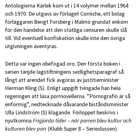
Antologierna Kärlek kom ut i 14 volymer mellan 1964
och 1970. De utgavs av förlaget Corniche, ett bolag
förläggaren Bengt Forsberg i Malmö grundat enkom
för den händelse att den statliga censuren skulle slå
till. Vid eventuell konfiskation skulle inte den övriga
utgivningen äventyras.
Detta var ingen obefogad oro. Den första boken i
serien tänjde lagstiftningens sedlighetsparagraf så
långt att ärendet fick avgöras av justitieminister
Herman Kling (S). Enligt uppgift tvingade han hela
regeringen att läsa porrnovellerna. ”Pornografin är så
enformig”, nedtecknade dåvarande biståndsminister
Ulla Lindström (S) klagande. Förloppet beskrivs i
nyutkomna
Frigjorda tider – när porren blev kultur och
kulturen blev porr
(Klubb Super 8 – Serieslussen).