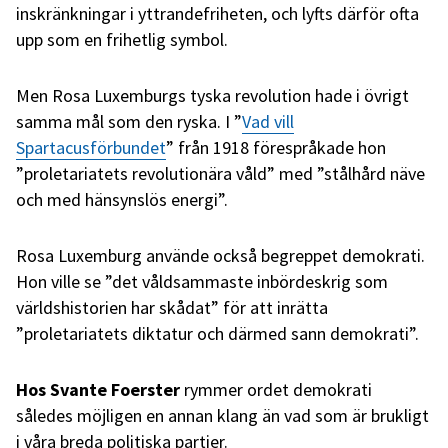
inskränkningar i yttrandefriheten, och lyfts därför ofta
upp som en frihetlig symbol.
Men Rosa Luxemburgs tyska revolution hade i övrigt
samma mål som den ryska. I ”
Vad vill
Spartacusförbundet
” från 1918 förespråkade hon
”proletariatets revolutionära våld” med ”stålhård näve
och med hänsynslös energi”.
Rosa Luxemburg använde också begreppet demokrati.
Hon ville se ”det våldsammaste inbördeskrig som
världshistorien har skådat” för att inrätta
”proletariatets diktatur och därmed sann demokrati”.
Hos Svante Foerster
rymmer ordet demokrati
således möjligen en annan klang än vad som är brukligt
i våra breda politiska partier.