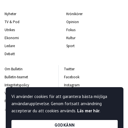
Nyheter
Krönikörer
TV & Pod
Opinion
Utrikes
Fokus
Ekonomi
Kultur
Ledare
Sport
Debatt
Om Bulletin
Twitter
Bulletin-teamet
Facebook
Integritetspolicy
Instagram
Vanliga frågor och svar
Kontakta oss
Vi använder cookies för att garantera bästa möjliga
Rättelsepolicy
Nyhetsbrev
användarupplevelse. Genom fortsatt användning
Jobba hos oss
accepterar du att cookies används.
Läs mer här
.
GODKÄNN