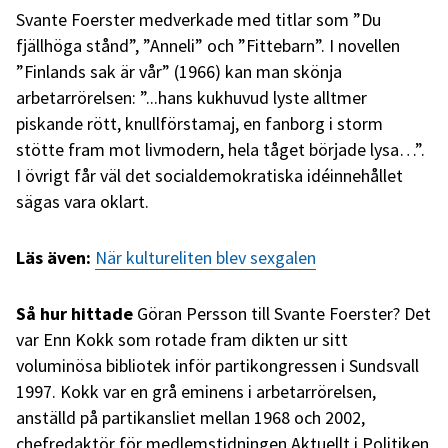
Svante Foerster medverkade med titlar som ”Du
fjällhöga stånd”, ”Anneli” och ”Fittebarn”. I novellen
”Finlands sak är vår” (1966) kan man skönja
arbetarrörelsen: ”...hans kukhuvud lyste alltmer
piskande rött, knullförstamaj, en fanborg i storm
stötte fram mot livmodern, hela tåget började lysa…”.
I övrigt får väl det socialdemokratiska idéinnehållet
sägas vara oklart.
Läs även:
När kultureliten blev sexgalen
Så hur hittade
Göran Persson till Svante Foerster? Det
var Enn Kokk som rotade fram dikten ur sitt
voluminösa bibliotek inför partikongressen i Sundsvall
1997. Kokk var en grå eminens i arbetarrörelsen,
anställd på partikansliet mellan 1968 och 2002,
chefredaktör för medlemstidningen Aktuellt i Politiken