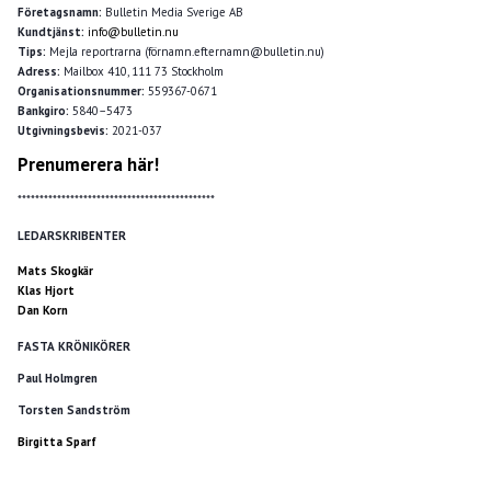
Företagsnamn:
Bulletin Media Sverige AB
Kundtjänst:
info@bulletin.nu
Tips:
Mejla reportrarna (förnamn.efternamn@bulletin.nu)
Adress:
Mailbox 410, 111 73 Stockholm
Organisationsnummer:
559367-0671
Bankgiro:
5840–5473
Utgivningsbevis:
2021-037
Prenumerera här!
*********************************************
LEDARSKRIBENTER
Mats Skogkär
Klas Hjort
Dan Korn
FASTA KRÖNIKÖRER
Paul Holmgren
Torsten Sandström
Birgitta Sparf