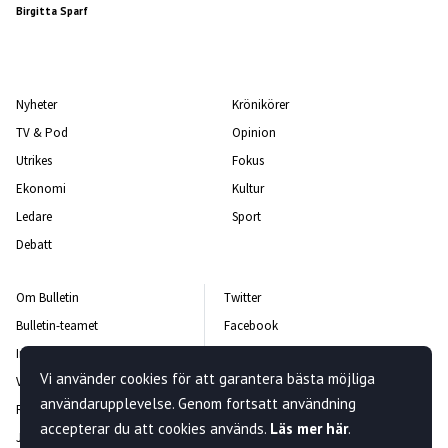
Birgitta Sparf
Nyheter
Krönikörer
TV & Pod
Opinion
Utrikes
Fokus
Ekonomi
Kultur
Ledare
Sport
Debatt
Om Bulletin
Twitter
Bulletin-teamet
Facebook
Integritetspolicy
Instagram
Vi använder cookies för att garantera bästa möjliga
Vanliga frågor och svar
Kontakta oss
användarupplevelse. Genom fortsatt användning
Rättelsepolicy
Nyhetsbrev
accepterar du att cookies används.
Läs mer här
.
Jobba hos oss