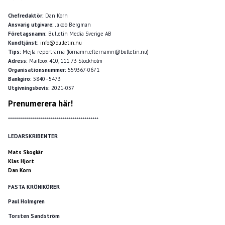
Chefredaktör:
Dan Korn
Ansvarig utgivare:
Jakob Bergman
Företagsnamn:
Bulletin Media Sverige AB
Kundtjänst:
info@bulletin.nu
Tips:
Mejla reportrarna (förnamn.efternamn@bulletin.nu)
Adress:
Mailbox 410, 111 73 Stockholm
Organisationsnummer:
559367-0671
Bankgiro:
5840–5473
Utgivningsbevis:
2021-037
Prenumerera här!
*********************************************
LEDARSKRIBENTER
Mats Skogkär
Klas Hjort
Dan Korn
FASTA KRÖNIKÖRER
Paul Holmgren
Torsten Sandström