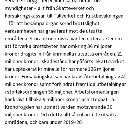
Sedan ett drygt decennium samarbetar tolv
myndigheter – allt från Skatteverket och
Försäkringskassan till Tullverket och Kustbevakningen
– för att bekämpa organiserad brottslighet.
Verksamheten har graviterat mot de utsatta
områdena. Stora ekonomiska värden noteras. Genom
att förverka brottsbyten har omkring 36 miljoner
kronor dragits in från kriminella i utsatta områden. 21
miljoner kronor i skadestånd har påförts. Skatteverket
har upptaxerat kriminella för närmare 126 miljoner
kronor. Försäkringskassan har krävt återbetalning av 41
miljoner kronor samt förhindrat framtida utbetalningar
i storleksordningen 35 miljoner. Arbetsförmedlingen
har krävt tillbaka 9 miljoner kronor och stoppat 15.
Kronofogden har utmätt värden motsvarande 30
miljoner kronor. Och detta alltså enbart i de utsatta
områdena, och bara under 2019–20.