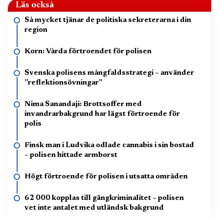
Läs också
Så mycket tjänar de politiska sekreterarna i din
region
Korn: Vårda förtroendet för polisen
Svenska polisens mångfaldsstrategi – använder
”reflektionsövningar”
Nima Sanandaji: Brottsoffer med
invandrarbakgrund har lägst förtroende för
polis
Finsk man i Ludvika odlade cannabis i sin bostad
– polisen hittade armborst
Högt förtroende för polisen i utsatta områden
62 000 kopplas till gängkriminalitet – polisen
vet inte antalet med utländsk bakgrund