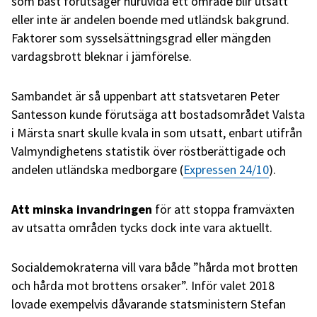
som bäst förutsäger huruvida ett område blir utsatt
eller inte är andelen boende med utländsk bakgrund.
Faktorer som sysselsättningsgrad eller mängden
vardagsbrott bleknar i jämförelse.
Sambandet är så uppenbart att statsvetaren Peter
Santesson kunde förutsäga att bostadsområdet Valsta
i Märsta snart skulle kvala in som utsatt, enbart utifrån
Valmyndighetens statistik över röstberättigade och
andelen utländska medborgare (
Expressen 24/10
).
Att minska invandringen
för att stoppa framväxten
av utsatta områden tycks dock inte vara aktuellt.
Socialdemokraterna vill vara både ”hårda mot brotten
och hårda mot brottens orsaker”. Inför valet 2018
lovade exempelvis dåvarande statsministern Stefan