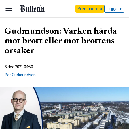
Prenumerera
Logga in
Gudmundson: Varken hårda
mot brott eller mot brottens
orsaker
6 dec 2021 04:50
Per Gudmundson