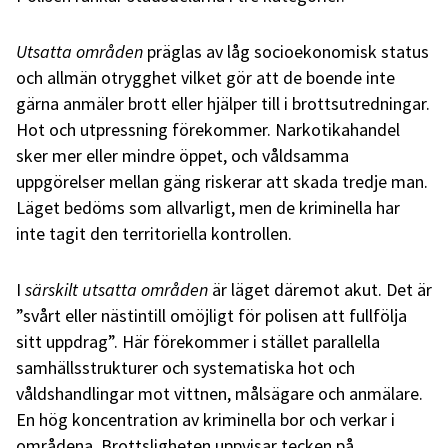
Utsatta områden
präglas av låg socioekonomisk status
och allmän otrygghet vilket gör att de boende inte
gärna anmäler brott eller hjälper till i brottsutredningar.
Hot och utpressning förekommer. Narkotikahandel
sker mer eller mindre öppet, och våldsamma
uppgörelser mellan gäng riskerar att skada tredje man.
Läget bedöms som allvarligt, men de kriminella har
inte tagit den territoriella kontrollen.
I
särskilt utsatta områden
är läget däremot akut. Det är
”svårt eller nästintill omöjligt för polisen att fullfölja
sitt uppdrag”. Här förekommer i stället parallella
samhällsstrukturer och systematiska hot och
våldshandlingar mot vittnen, målsägare och anmälare.
En hög koncentration av kriminella bor och verkar i
områdena. Brottsligheten uppvisar tecken på