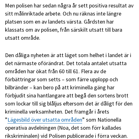
Men polisen har sedan några år sett positiva resultat av
sitt målinriktade arbete. Och nu räknas inte längre
platsen som en av landets värsta. Gårdsten har
klassats om av polisen, från särskilt utsatt till bara
utsatt område.
Den dåliga nyheten är att läget som helhet i landet är i
det närmaste oförändrat. Det totala antalet utsatta
områden har ökat från 60 till 61. Flera av de
förbättringar som setts – som färre upplopp och
bilbränder – kan bero på att kriminella gäng har
förbjudit sina hantlangare att begå den sortens brott
som lockar till sig blåljus eftersom det är dåligt för den
kriminella verksamheten. Det framgår i årets
”
Lägesbild över utsatta områden
” som Nationella
operativa avdelningen (Noa, det som förr kallades
rikskriminalen) vid Polisen publicerade i förra veckan.