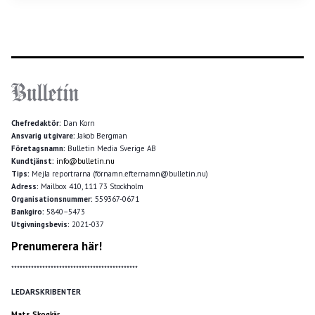
Chefredaktör:
Dan Korn
Ansvarig utgivare:
Jakob Bergman
Företagsnamn:
Bulletin Media Sverige AB
Kundtjänst:
info@bulletin.nu
Tips:
Mejla reportrarna (förnamn.efternamn@bulletin.nu)
Adress:
Mailbox 410, 111 73 Stockholm
Organisationsnummer:
559367-0671
Bankgiro:
5840–5473
Utgivningsbevis:
2021-037
Prenumerera här!
*********************************************
LEDARSKRIBENTER
Mats Skogkär