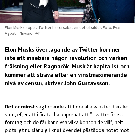
Elon Musks köp av Twitter har orsakat en del rabalder. Foto: Evan
Agostini/Invision/AP
Elon Musks övertagande av Twitter kommer
inte att innebära någon revolution och varken
frälsning eller Ragnarök. Musk är kapitalist och
kommer att sträva efter en vinstmaximerande
nivå av censur, skriver John Gustavsson.
Det är minst
sagt roande att höra alla vänsterliberaler
som, efter att i åratal ha upprepat att ”Twitter är ett
företag och de får bannlysa vilka konton de vill”, helt
plötsligt nu slår sig i knut över det påstådda hotet mot