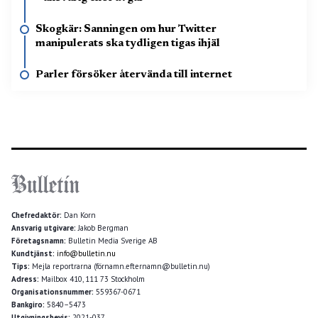
Skogkär: Sanningen om hur Twitter
manipulerats ska tydligen tigas ihjäl
Parler försöker återvända till internet
Chefredaktör:
Dan Korn
Ansvarig utgivare:
Jakob Bergman
Företagsnamn:
Bulletin Media Sverige AB
Kundtjänst:
info@bulletin.nu
Tips:
Mejla reportrarna (förnamn.efternamn@bulletin.nu)
Adress:
Mailbox 410, 111 73 Stockholm
Organisationsnummer:
559367-0671
Bankgiro:
5840–5473
Utgivningsbevis:
2021-037