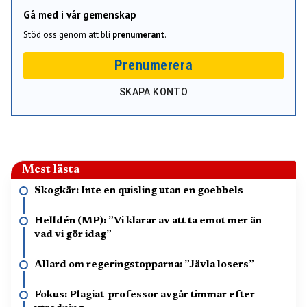
Gå med i vår gemenskap
Stöd oss genom att bli
prenumerant
.
Prenumerera
SKAPA KONTO
Mest lästa
Skogkär: Inte en quisling utan en goebbels
Helldén (MP): ”Vi klarar av att ta emot mer än
vad vi gör idag”
Allard om regeringstopparna: ”Jävla losers”
Fokus: Plagiat-professor avgår timmar efter