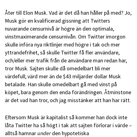
Åter till Elon Musk. Vad är det då han håller på med? Jo,
Musk gör en kvalificerad gissning att Twitters
nuvarande censurnivå är högre än den optimala,
vinstmaximerande censurnivån. Om Twitter imorgon
skulle införa nya riktlinjer med högre i tak och mer
yttrandefrihet, så skulle Twitter få fler användare,
och/eller mer trafik från de användare man redan har,
tror Musk. Sajten skulle då omedelbart bli mer
värdefull; värd mer än de $43 miljarder dollar Musk
betalade. Han skulle omedelbart gå med vinst på
köpet, bara genom den enda förändringen. Åtminstone
är det vad han tror, och jag misstänker att han har rätt.
Eftersom Musk är kapitalist så kommer han dock inte
låta Twitter ha så högt i tak att sajten förlorar i värde –
alltså hamnar
under
den hypotetiska