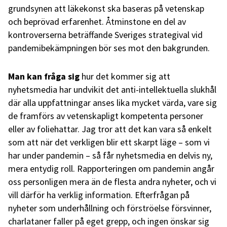
grundsynen att läkekonst ska baseras på vetenskap
och beprövad erfarenhet. Åtminstone en del av
kontroverserna beträffande Sveriges strategival vid
pandemibekämpningen bör ses mot den bakgrunden.
Man kan fråga sig
hur det kommer sig att
nyhetsmedia har undvikit det anti-intellektuella slukhål
där alla uppfattningar anses lika mycket värda, vare sig
de framförs av vetenskapligt kompetenta personer
eller av foliehattar. Jag tror att det kan vara så enkelt
som att när det verkligen blir ett skarpt läge – som vi
har under pandemin – så får nyhetsmedia en delvis ny,
mera entydig roll. Rapporteringen om pandemin angår
oss personligen mera än de flesta andra nyheter, och vi
vill därför ha verklig information. Efterfrågan på
nyheter som underhållning och förströelse försvinner,
charlataner faller på eget grepp, och ingen önskar sig