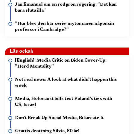
Jan Emanuel om en rödgrön regering: ”Det kan
bara sluta illa”
”Hur blev den här serie-mytomanen någonsin
professor i Cambridge?”
Läs också
[English]: Media Critic on Biden Cover-Up:
”Herd Mentality”
Not real news: A look at what didn’t happen this
week
Media, Holocaust bills test Poland’s ties with
US, Israel
Don’t Break Up Social Media, Bifurcate It
Grattis drottning Silvia, 80 år!