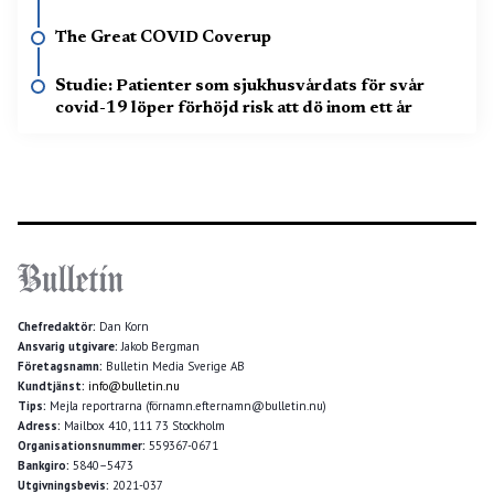
The Great COVID Coverup
Studie: Patienter som sjukhusvårdats för svår
covid-19 löper förhöjd risk att dö inom ett år
Chefredaktör:
Dan Korn
Ansvarig utgivare:
Jakob Bergman
Företagsnamn:
Bulletin Media Sverige AB
Kundtjänst:
info@bulletin.nu
Tips:
Mejla reportrarna (förnamn.efternamn@bulletin.nu)
Adress:
Mailbox 410, 111 73 Stockholm
Organisationsnummer:
559367-0671
Bankgiro:
5840–5473
Utgivningsbevis:
2021-037