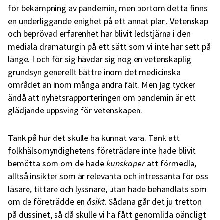
för bekämpning av pandemin, men bortom detta finns
en underliggande enighet på ett annat plan. Vetenskap
och beprövad erfarenhet har blivit ledstjärna i den
mediala dramaturgin på ett sätt som vi inte har sett på
länge. I och för sig hävdar sig nog en vetenskaplig
grundsyn generellt bättre inom det medicinska
området än inom många andra fält. Men jag tycker
ändå att nyhetsrapporteringen om pandemin är ett
glädjande uppsving för vetenskapen.
Tänk på hur det skulle ha kunnat vara. Tänk att
folkhälsomyndighetens företrädare inte hade blivit
bemötta som om de hade
kunskaper
att förmedla,
alltså insikter som är relevanta och intressanta för oss
läsare, tittare och lyssnare, utan hade behandlats som
om de företrädde en
åsikt
. Sådana går det ju tretton
på dussinet, så då skulle vi ha fått genomlida oändligt