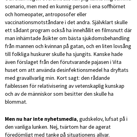
scenario, men med en kunnig person i ena soffhörnet
och homeopater, antroposofer eller
vaccinationsmotståndare i det andra. Självklart skulle
ett sådant program också ha innehållit en filmsnutt där
man inhämtade åsikter om bästa sjukdomsbehandling
från mannen och kvinnan på gatan, och en liten lovsång
till folkliga huskurer skulle ha sjungits. Kanske hade
även förslaget från den förutvarande pajasen i Vita
huset om att använda desinfektionsmedel ha dryftats
med gravallvarlig min. Kort sagt: den rådande
faiblessen för relativisering av vetenskaplig kunskap
och av de människor som besitter den skulle ha
blommat.
Men nu har inte nyhetsmedia
, gudskelov, lufsat på i
den vanliga lunken. Nej, tvärtom har de agerat
föredömligt med tanke på situationens allvar.