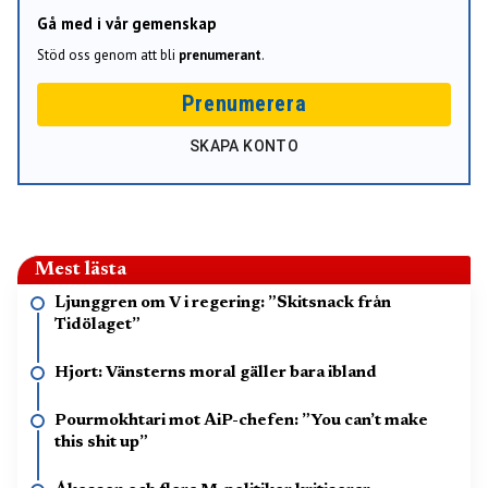
Gå med i vår gemenskap
Stöd oss genom att bli
prenumerant
.
Prenumerera
SKAPA KONTO
Mest lästa
Ljunggren om V i regering: ”Skitsnack från
Tidölaget”
Hjort: Vänsterns moral gäller bara ibland
Pourmokhtari mot AiP-chefen: ”You can’t make
this shit up”