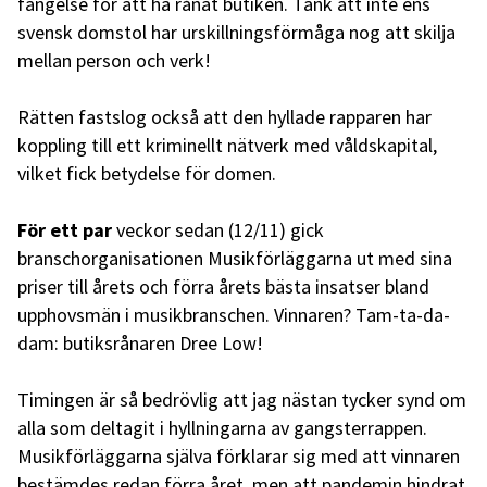
fängelse för att ha rånat butiken. Tänk att inte ens
svensk domstol har urskillningsförmåga nog att skilja
mellan person och verk!
Rätten fastslog också att den hyllade rapparen har
koppling till ett kriminellt nätverk med våldskapital,
vilket fick betydelse för domen.
För
ett par
veckor sedan (12/11) gick
branschorganisationen Musikförläggarna ut med sina
priser till årets och förra årets bästa insatser bland
upphovsmän i musikbranschen. Vinnaren? Tam-ta-da-
dam: butiksrånaren Dree Low!
Timingen är så bedrövlig att jag nästan tycker synd om
alla som deltagit i hyllningarna av gangsterrappen.
Musikförläggarna själva förklarar sig med att vinnaren
bestämdes redan förra året, men att pandemin hindrat