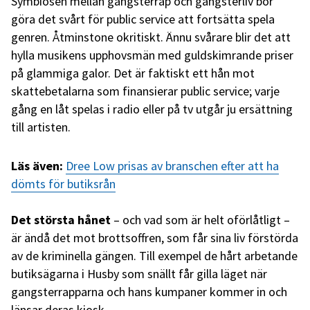
Symbiosen mellan gangsterrap och gangsterliv bör
göra det svårt för public service att fortsätta spela
genren. Åtminstone okritiskt. Ännu svårare blir det att
hylla musikens upphovsmän med guldskimrande priser
på glammiga galor. Det är faktiskt ett hån mot
skattebetalarna som finansierar public service; varje
gång en låt spelas i radio eller på tv utgår ju ersättning
till artisten.
Läs även:
Dree Low prisas av branschen efter att ha
dömts för butiksrån
Det största hånet
– och vad som är helt oförlåtligt –
är ändå det mot brottsoffren, som får sina liv förstörda
av de kriminella gängen. Till exempel de hårt arbetande
butiksägarna i Husby som snällt får gilla läget när
gangsterrapparna och hans kumpaner kommer in och
länsar deras kiosk.