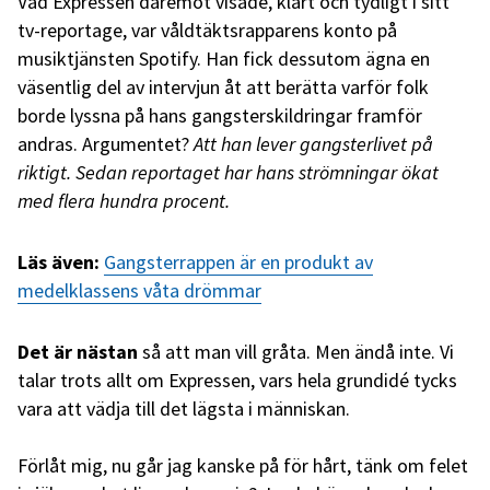
Vad Expressen däremot visade, klart och tydligt i sitt
tv-reportage, var våldtäktsrapparens konto på
musiktjänsten Spotify. Han fick dessutom ägna en
väsentlig del av intervjun åt att berätta varför folk
borde lyssna på hans gangsterskildringar framför
andras. Argumentet?
Att han lever gangsterlivet på
riktigt. Sedan reportaget har hans strömningar ökat
med flera hundra procent.
Läs även:
Gangsterrappen är en produkt av
medelklassens våta drömmar
Det är nästan
så att man vill gråta. Men ändå inte. Vi
talar trots allt om Expressen, vars hela grundidé tycks
vara att vädja till det lägsta i människan.
Förlåt mig, nu går jag kanske på för hårt, tänk om felet