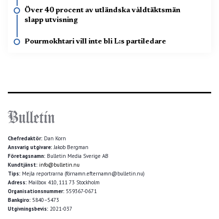
Över 40 procent av utländska våldtäktsmän
slapp utvisning
Pourmokhtari vill inte bli L:s partiledare
Chefredaktör:
Dan Korn
Ansvarig utgivare:
Jakob Bergman
Företagsnamn:
Bulletin Media Sverige AB
Kundtjänst:
info@bulletin.nu
Tips:
Mejla reportrarna (förnamn.efternamn@bulletin.nu)
Adress:
Mailbox 410, 111 73 Stockholm
Organisationsnummer:
559367-0671
Bankgiro:
5840–5473
Utgivningsbevis:
2021-037