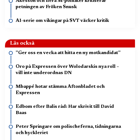
Åkesson och flera M-politiker kritiserar
petningen av Fröken Snusk
AI-serie om vikingar på SVT väcker kritik
Läs också
”Ger oss en vecka att hitta en ny motkandidat”
Oro på Expressen över Wolodarskis nya roll –
vill inte underordnas DN
Mbappé hotar stämma Aftonbladet och
Expressen
Edbom efter Balis råd: Har skrivit till David
Baas
Peter Springare om polischeferna, tidningarna
och hyckleriet