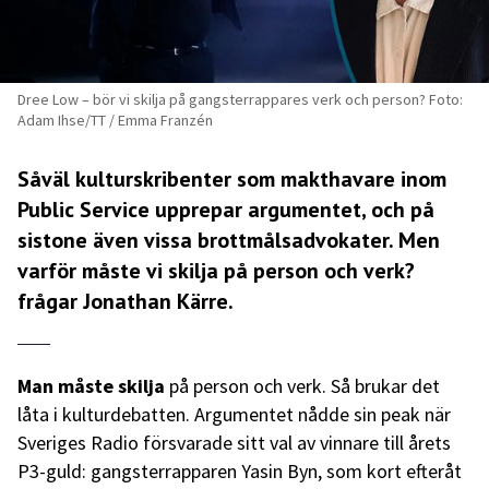
Dree Low – bör vi skilja på gangsterrappares verk och person? Foto:
Adam Ihse/TT / Emma Franzén
Såväl kulturskribenter som makthavare inom
Public Service upprepar argumentet, och på
sistone även vissa brottmålsadvokater. Men
varför måste vi skilja på person och verk?
frågar Jonathan Kärre.
Man
måste
skilja
på person och verk. Så brukar det
låta i kulturdebatten. Argumentet nådde sin peak när
Sveriges Radio försvarade sitt val av vinnare till årets
P3-guld: gangsterrapparen Yasin Byn, som kort efteråt