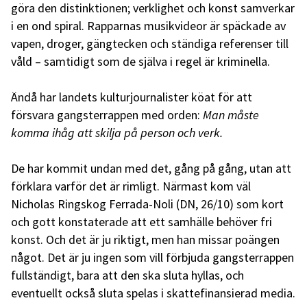
göra den distinktionen; verklighet och konst samverkar
i en ond spiral. Rapparnas musikvideor är späckade av
vapen, droger, gängtecken och ständiga referenser till
våld – samtidigt som de själva i regel är kriminella.
Ändå har landets kulturjournalister köat för att
försvara gangsterrappen med orden:
Man måste
komma ihåg att skilja på person och verk.
De har kommit undan med det, gång på gång, utan att
förklara varför det är rimligt. Närmast kom väl
Nicholas Ringskog Ferrada-Noli (DN, 26/10) som kort
och gott konstaterade att ett samhälle behöver fri
konst. Och det är ju riktigt, men han missar poängen
något. Det är ju ingen som vill förbjuda gangsterrappen
fullständigt, bara att den ska sluta hyllas, och
eventuellt också sluta spelas i skattefinansierad media.