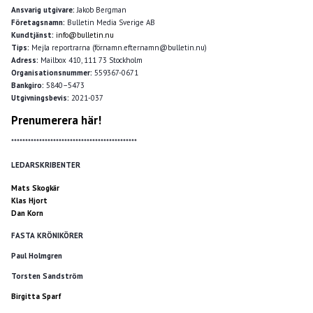
Ansvarig utgivare:
Jakob Bergman
Företagsnamn:
Bulletin Media Sverige AB
Kundtjänst:
info@bulletin.nu
Tips:
Mejla reportrarna (förnamn.efternamn@bulletin.nu)
Adress:
Mailbox 410, 111 73 Stockholm
Organisationsnummer:
559367-0671
Bankgiro:
5840–5473
Utgivningsbevis:
2021-037
Prenumerera här!
*********************************************
LEDARSKRIBENTER
Mats Skogkär
Klas Hjort
Dan Korn
FASTA KRÖNIKÖRER
Paul Holmgren
Torsten Sandström
Birgitta Sparf