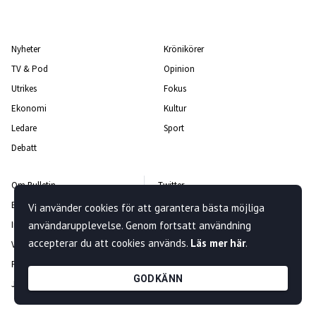
Nyheter
Krönikörer
TV & Pod
Opinion
Utrikes
Fokus
Ekonomi
Kultur
Ledare
Sport
Debatt
Om Bulletin
Twitter
Bulletin-teamet
Facebook
Vi använder cookies för att garantera bästa möjliga
användarupplevelse. Genom fortsatt användning
Integritetspolicy
Instagram
accepterar du att cookies används.
Läs mer här
.
Vanliga frågor och svar
Kontakta oss
Rättelsepolicy
Nyhetsbrev
GODKÄNN
Jobba hos oss