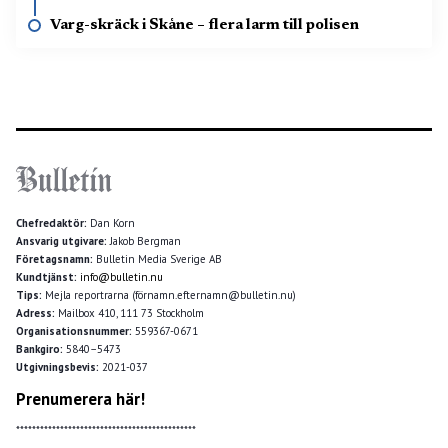
Varg-skräck i Skåne – flera larm till polisen
Chefredaktör:
Dan Korn
Ansvarig utgivare:
Jakob Bergman
Företagsnamn:
Bulletin Media Sverige AB
Kundtjänst:
info@bulletin.nu
Tips:
Mejla reportrarna (förnamn.efternamn@bulletin.nu)
Adress:
Mailbox 410, 111 73 Stockholm
Organisationsnummer:
559367-0671
Bankgiro:
5840–5473
Utgivningsbevis:
2021-037
Prenumerera här!
*********************************************