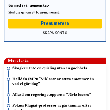
Gå med i vår gemenskap
Stöd oss genom att bli
prenumerant
.
Prenumerera
SKAPA KONTO
Mest lästa
Skogkär: Inte en quisling utan en goebbels
Helldén (MP): ”Vi klarar av att ta emot mer än
vad vi gör idag”
Allard om regeringstopparna: ”Jävla losers”
Fokus: Plagiat-professor avgår timmar efter