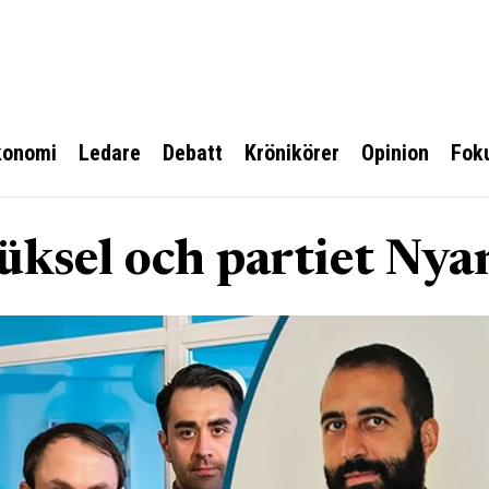
konomi
Ledare
Debatt
Krönikörer
Opinion
Fok
ksel och partiet Nya