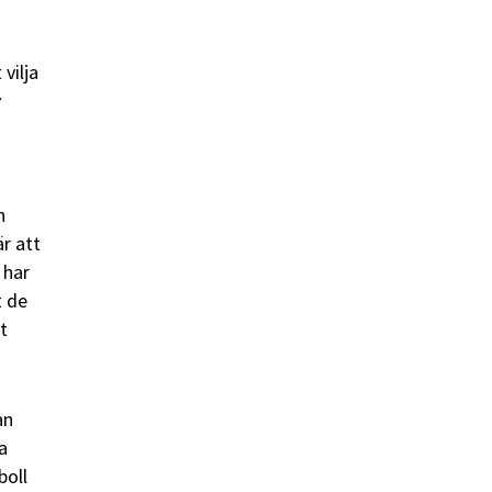
vilja
v
n
r att
 har
t de
t
an
a
boll