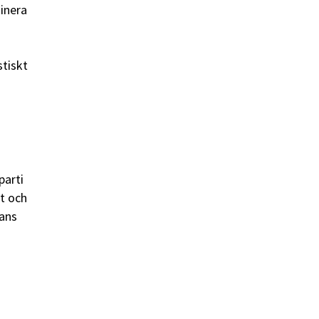
minera
stiskt
parti
et och
yans