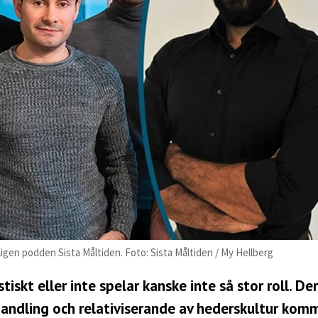
ligen podden Sista Måltiden. Foto: Sista Måltiden / My Hellberg
iskt eller inte spelar kanske inte så stor roll. De
ehandling och relativiserande av hederskultur kom