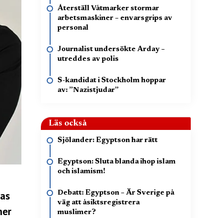
Återställ Våtmarker stormar
arbetsmaskiner – envarsgrips av
personal
Journalist undersökte Arday –
utreddes av polis
S-kandidat i Stockholm hoppar
av: ”Nazistjudar”
Läs också
Sjölander: Egyptson har rätt
Egyptson: Sluta blanda ihop islam
och islamism!
Debatt: Egyptson – Är Sverige på
ras
väg att åsiktsregistrera
mer
muslimer?