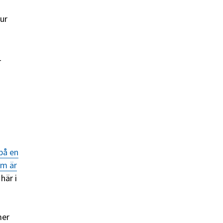
tur
-
 på en
om är
här i
mer