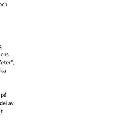
 och
s,
nens
feter”,
ska
 på
del av
tt