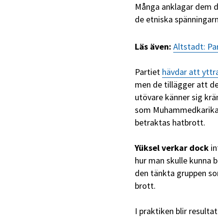
Många anklagar dem doc
de etniska spänningarn
Läs även:
Altstadt: Pa
Partiet
hävdar att yttr
men de tillägger att de
utövare känner sig krän
som Muhammedkarikatyr
betraktas hatbrott.
Yüksel
verkar dock
in
hur man skulle kunna ba
den tänkta gruppen so
brott.
I praktiken blir result