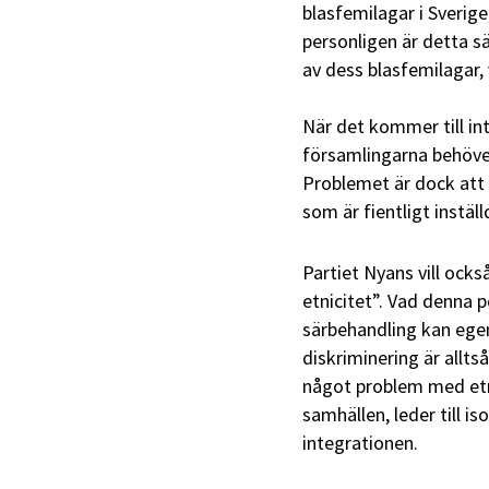
blasfemilagar i Sverig
personligen är detta sä
av dess blasfemilagar, v
När det kommer till in
församlingarna behöver
Problemet är dock att 
som är fientligt instäl
Partiet Nyans vill ocks
etnicitet”. Vad denna p
särbehandling kan egen
diskriminering är alltså
något problem med etni
samhällen, leder till 
integrationen.