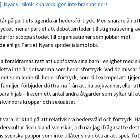
 Nyans! Nimis ska verkligen inte brännas ner!
år på partiets agenda är hedersförtryck. Men snarare än att 
cket menar partiet att debatten leder till stigmatisering a
 därför stoppa stödet till organisationer som jobbar mot
de enligt Partiet Nyans sprider islamofobi.
da föräldrarnas rätt att uppfostra sina barn i enlighet med si
 detta inte är detsamma som hedersförtryck. Vad de missar ä
 det som leder till hedersförtryck, som till exempel att tjejer
 familjen förbjuder döttrarna från att ha pojkvänner, eller at
bära hijab – liksom ett antal andra åtgärder som syftar till at
h kvinnors kroppar och sexualitet.
vara inriktad på att relativisera hedersvåld och förtryck. H
ederskultur även bland svenskar, och när jag ifrågasatte dett
s svenska pappor som inte tillåter sina döttrar att spela fot