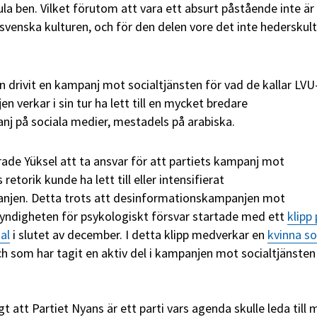
fula ben. Vilket förutom att vara ett absurt påstående inte är
 svenska kulturen, och för den delen vore det inte hederskul
 drivit en kampanj mot socialtjänsten för vad de kallar LVU
 verkar i sin tur ha lett till en mycket bredare
j på sociala medier, mestadels på arabiska.
ade Yüksel att ta ansvar för att partiets kampanj mot
retorik kunde ha lett till eller intensifierat
njen. Detta trots att desinformationskampanjen mot
Myndigheten för psykologiskt försvar startade med ett
klipp
al
i slutet av december. I detta klipp medverkar en
kvinna s
h som har tagit en aktiv del i kampanjen mot socialtjänsten 
gt att Partiet Nyans är ett parti vars agenda skulle leda till 