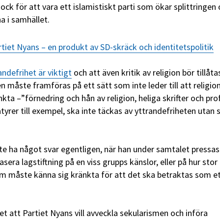
k för att vara ett islamistiskt parti som ökar splittringen
a i samhället.
rtiet Nyans – en produkt av SD-skräck och identitetspolitik
andefrihet är viktigt
och att även kritik av religion bör tillåta
n måste framföras på ett sätt som inte leder till att religio
kta –”förnedring och hån av religion, heliga skrifter och pro
er till exempel, ska inte täckas av yttrandefriheten utan 
te ha något svar egentligen, när han under samtalet pressas
sera lagstiftning på en viss grupps känslor, eller på hur stor 
m måste känna sig kränkta för att det ska betraktas som e
atet att Partiet Nyans vill avveckla sekularismen och införa