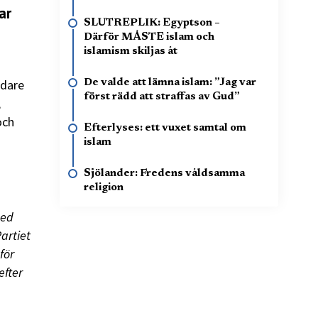
ar
SLUTREPLIK: Egyptson –
Därför MÅSTE islam och
islamism skiljas åt
edare
De valde att lämna islam: ”Jag var
först rädd att straffas av Gud”
,
och
Efterlyses: ett vuxet samtal om
islam
Sjölander: Fredens våldsamma
religion
med
Partiet
för
efter