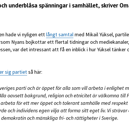
och underblåsa spänningar i samhället, skriver Om
en hade vi nyligen ett
långt samtal
med Mikail Yüksel, partil
ersom Nyans bojkottar ett flertal tidningar och mediekanaler
ssen, var det intressant att få en inblick i hur Yüksel tänker 
er sig partiet
så här:
veriges parti och är öppet för alla som vill arbeta i enlighet 
Alla oavsett bakgrund, religion och etnicitet är välkomna till 
t arbeta för ett mer öppet och tolerant samhälle med respekt 
de och individens egen vilja att forma sitt eget liv. Vi strävar 
 demokratin och mänskliga fri- och rättigheter i Sverige.