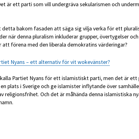
 Det är ett parti som vill undergräva sekularismen och under
detta bakom fasaden att säga sig vilja verka för ett plurali
er när denna pluralism inkluderar grupper, övertygelser och
r att förena med den liberala demokratins värderingar?
rtiet Nyans – ett alternativ för vit wokevänster?
kalla Partiet Nyans för ett islamistiskt parti, men det är ett 
en plats i Sverige och ge islamister inflytande över samhäll
av religionsfrihet. Och det är måhända denna islamistiska n
 namn.