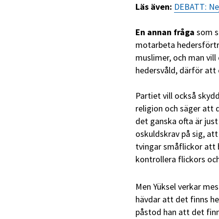
Läs även:
DEBATT: Nej,
En annan fråga
som st
motarbeta hedersförtry
muslimer, och man vill
hedersvåld, därför att 
Partiet vill också skyd
religion och säger att
det ganska ofta är just
oskuldskrav på sig, att
tvingar småflickor att 
kontrollera flickors oc
Men Yüksel verkar mest 
hävdar att det finns h
påstod han att det finn