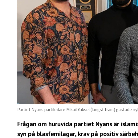
Partiet Nyans partiledare Mikail Yüksel (längst fram) gästade ny
Frågan om huruvida partiet Nyans är islamist
syn på blasfemilagar, krav på positiv särb