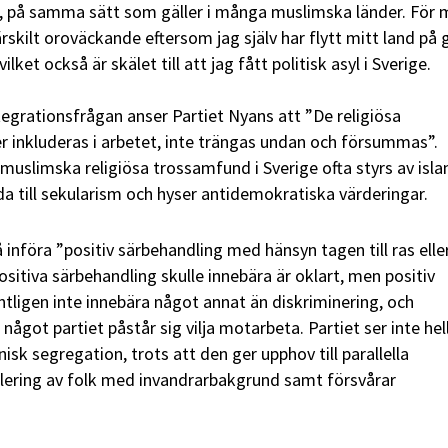
e, på samma sätt som gäller i många muslimska länder. För 
rskilt oroväckande eftersom jag själv har flytt mitt land på
ilket också är skälet till att jag fått politisk asyl i Sverige.
tegrationsfrågan anser Partiet Nyans att ”De religiösa
 inkluderas i arbetet, inte trängas undan och försummas”.
muslimska religiösa trossamfund i Sverige ofta styrs av isla
lda till sekularism och hyser antidemokratiska värderingar.
å införa ”positiv särbehandling med hänsyn tagen till ras elle
ositiva särbehandling skulle innebära är oklart, men positiv
tligen inte innebära något annat än diskriminering, och
 något partiet påstår sig vilja motarbeta. Partiet ser inte hel
sk segregation, trots att den ger upphov till parallella
isolering av folk med invandrarbakgrund samt försvårar