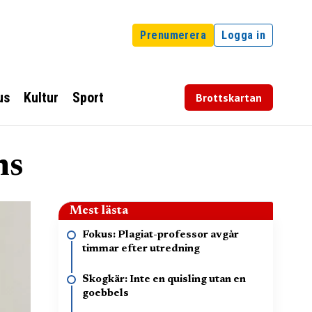
Prenumerera
Logga in
us
Kultur
Sport
Brottskartan
ns
Mest lästa
Fokus: Plagiat-professor avgår
timmar efter utredning
Skogkär: Inte en quisling utan en
goebbels