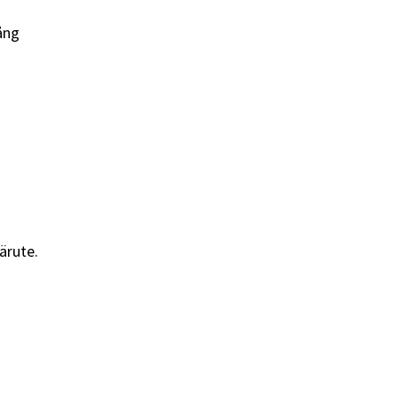
ång
ärute.