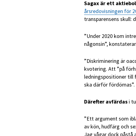
Sagax är ett aktiebo
årsredovisningen för 
transparensens skull: d
”Under 2020 kom intres
någonsin”, konstaterar
”Diskriminering är oac
kvotering. Att ”på förh
ledningspositioner till 
ska därför fördömas”.
Därefter avfärdas
i t
”Ett argument som iblan
av kön, hudfärg och sex
Jag vågar dock påstå