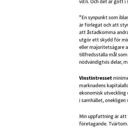
vd:n. Och det är gott i 
”En synpunkt som iblan
är förlegat och att st
att åstadkomma andra (
utgör ett skydd för mi
eller majoritetsägare 
tillfredsställa mål som
nödvändigtvis delar, 
Vinstintresset
minime
marknadens kapitalallok
ekonomisk utveckling o
i samhället, onekligen
Min uppfattning är att 
företagande. Tvärtom. 