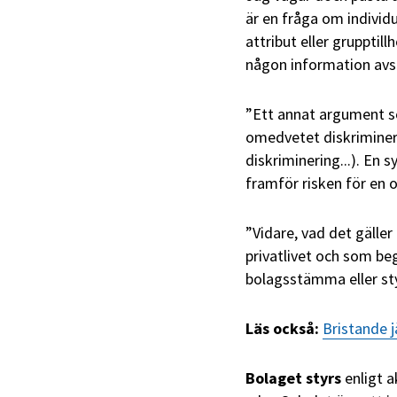
är en fråga om indivi
attribut eller grupptil
någon information avs
”Ett annat argument so
omedvetet diskriminer
diskriminering...). En 
framför risken för en o
”Vidare, vad det gäller
privatlivet och som be
bolagsstämma eller sty
Läs också:
Bristande 
Bolaget styrs
enligt a