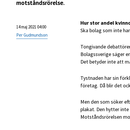
motståndsrörelse.
Hur stor andel kvinn
14 maj 2021 04:00
Ska bolag som inte har
Per Gudmundson
Tongivande debattörer d
Bolagssverige säger em
Det betyder inte att m
Tystnaden har sin förkl
företag. Då blir det oc
Men den som söker efter
plakat. Den hytter int
Motståndsrörelsen m