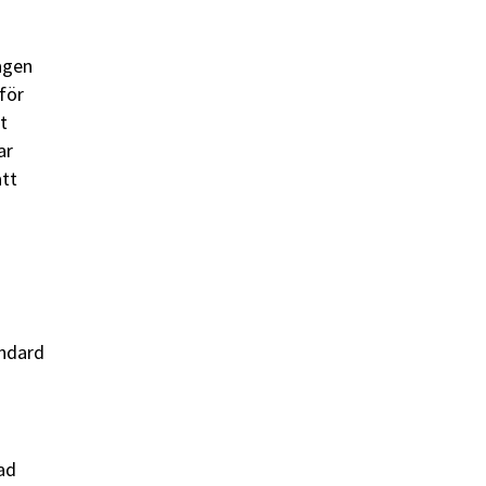
agen
för
t
ar
att
andard
ad