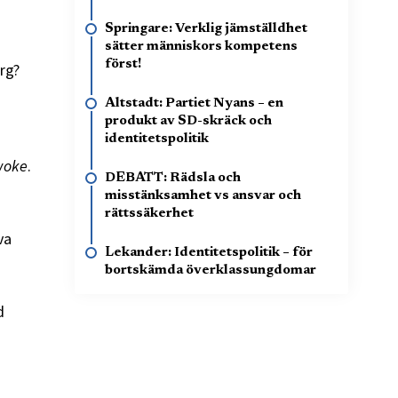
Springare: Verklig jämställdhet
sätter människors kompetens
först!
rg?
Altstadt: Partiet Nyans – en
produkt av SD-skräck och
identitetspolitik
woke
.
DEBATT: Rädsla och
misstänksamhet vs ansvar och
rättssäkerhet
va
Lekander: Identitetspolitik – för
bortskämda överklassungdomar
d