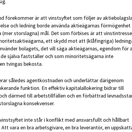
sig.
d förekommer är att vinstsyftet som följer av aktiebolagsl
yrelse och ledning borde använda aktieägarnas förmögenhet 
mer storslagna) mål. Det som förbises är att vinstintresse
noritetsaktieägarna, ett skydd mot att (klåfingriga) ledning
använder bolagets, det vill säga aktieägarnas, egendom för 
 de själva fastställer och som minoritetsägarna inte
men tvingas bekosta.
rar således agentkostnaden och underlättar därigenom
erande funktion. En effektiv kapitalallokering bidrar till
ch därmed till arbetstillfällen och en förbättrad levnadsst
 storslagna konsekvenser.
vinstsyftet inte står i konflikt med ansvarsfullt och hållbart
Att vara en bra arbetsgivare, en bra leverantör, en uppskatt