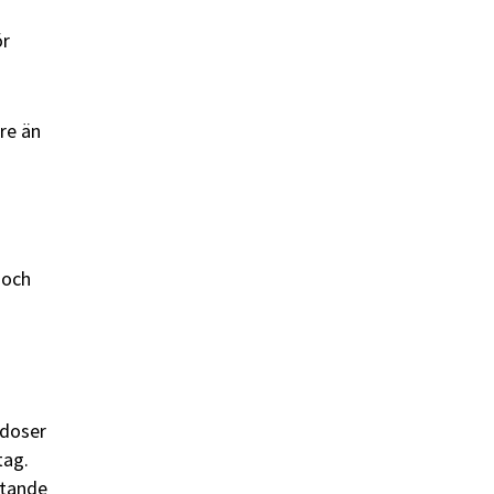
ör
re än
 och
 doser
tag.
utande