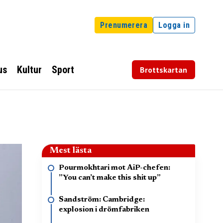
Prenumerera
Logga in
us
Kultur
Sport
Brottskartan
Mest lästa
Pourmokhtari mot AiP-chefen:
”You can’t make this shit up”
Sandström: Cambridge:
explosion i drömfabriken