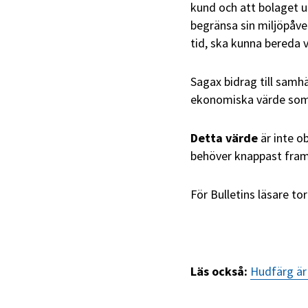
kund och att bolaget u
begränsa sin miljöpåve
tid, ska kunna bereda v
Sagax bidrag till samhä
ekonomiska värde som 
Detta värde
är inte o
behöver knappast fram
För Bulletins läsare t
Läs också:
Hudfärg är