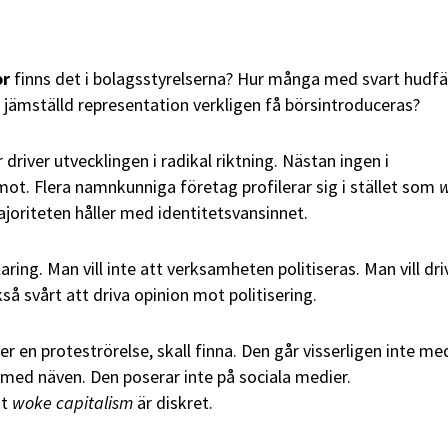
or
finns det i bolagsstyrelserna? Hur många med svart hudfä
 jämställd representation verkligen få börsintroduceras?
river utvecklingen i radikal riktning. Nästan ingen i
ot. Flera namnkunniga företag profilerar sig i stället som
ajoriteten håller med identitetsvansinnet.
aring. Man vill inte att verksamheten politiseras. Man vill dri
kså svårt att driva opinion mot politisering.
 en proteströrelse, skall finna. Den går visserligen inte me
e med näven. Den poserar inte på sociala medier.
ot
woke capitalism
är diskret.