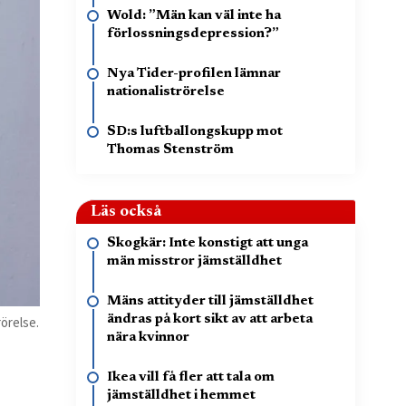
Wold: ”Män kan väl inte ha
förlossningsdepression?”
Nya Tider-profilen lämnar
nationaliströrelse
SD:s luftballongskupp mot
Thomas Stenström
Läs också
Skogkär: Inte konstigt att unga
män misstror jämställdhet
Mäns attityder till jämställdhet
ändras på kort sikt av att arbeta
örelse.
nära kvinnor
Ikea vill få fler att tala om
jämställdhet i hemmet