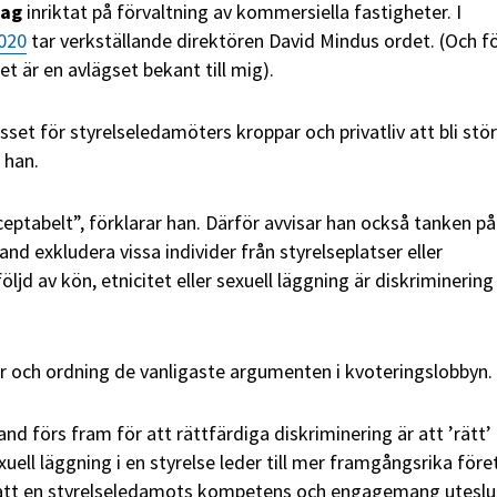
lag
inriktat på förvaltning av kommersiella fastigheter. I
2020
tar verkställande direktören David Mindus ordet. (Och f
et är en avlägset bekant till mig).
set för styrelseledamöters kroppar och privatliv att bli stör
 han.
ceptabelt”, förklarar han. Därför avvisar han också tanken på
and exkludera vissa individer från styrelseplatser eller
följd av kön, etnicitet eller sexuell läggning är diskriminering
ur och ordning de vanligaste argumenten i kvoteringslobbyn.
d förs fram för att rättfärdiga diskriminering är att ’rätt’
uell läggning i en styrelse leder till mer framgångsrika före
 att en styrelseledamots kompetens och engagemang utesl