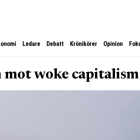
konomi
Ledare
Debatt
Krönikörer
Opinion
Fok
 mot woke capitalism