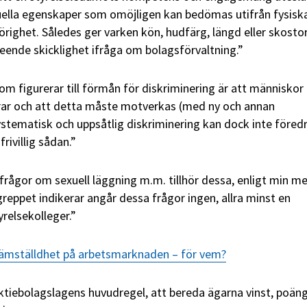
duella egenskaper som omöjligen kan bedömas utifrån fysisk
lhörighet. Således ger varken kön, hudfärg, längd eller skosto
eende skicklighet ifråga om bolagsförvaltning.”
m figurerar till förmån för diskriminering är att människor
ar och att detta måste motverkas (med ny och annan
systematisk och uppsåtlig diskriminering kan dock inte föred
frivillig sådan.”
 frågor om sexuell läggning m.m. tillhör dessa, enligt min m
greppet indikerar angår dessa frågor ingen, allra minst en
relsekolleger.”
jämställdhet på arbetsmarknaden – för vem?
ktiebolagslagens huvudregel, att bereda ägarna vinst, poän