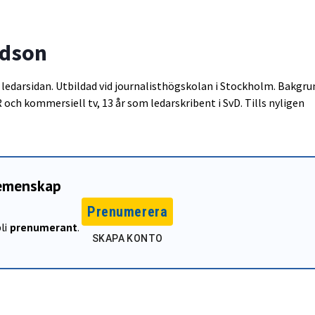
dson
ledarsidan. Utbildad vid journalisthögskolan i Stockholm. Bakgru
R och kommersiell tv, 13 år som ledarskribent i SvD. Tills nyligen
gemenskap
Prenumerera
li
prenumerant
.
SKAPA KONTO